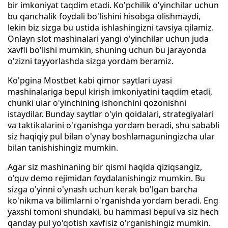
bir imkoniyat taqdim etadi. Ko'pchilik o'yinchilar uchun
bu qanchalik foydali bo'lishini hisobga olishmaydi,
lekin biz sizga bu ustida ishlashingizni tavsiya qilamiz.
Onlayn slot mashinalari yangi o'yinchilar uchun juda
xavfli bo'lishi mumkin, shuning uchun bu jarayonda
o'zizni tayyorlashda sizga yordam beramiz.
Ko'pgina Mostbet kabi qimor saytlari uyasi
mashinalariga bepul kirish imkoniyatini taqdim etadi,
chunki ular o'yinchining ishonchini qozonishni
istaydilar. Bunday saytlar o'yin qoidalari, strategiyalari
va taktikalarini o'rganishga yordam beradi, shu sababli
siz haqiqiy pul bilan o'ynay boshlamaguningizcha ular
bilan tanishishingiz mumkin.
Agar siz mashinaning bir qismi haqida qiziqsangiz,
o'quv demo rejimidan foydalanishingiz mumkin. Bu
sizga o'yinni o'ynash uchun kerak bo'lgan barcha
ko'nikma va bilimlarni o'rganishda yordam beradi. Eng
yaxshi tomoni shundaki, bu hammasi bepul va siz hech
qanday pul yo'qotish xavfisiz o'rganishingiz mumkin.