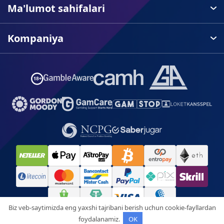
Ma'lumot sahifalari
Kompaniya
Biz veb-saytimizda eng yaxshi tajribani berish uchun cookie-fayllardan
foydalanamiz.
OK