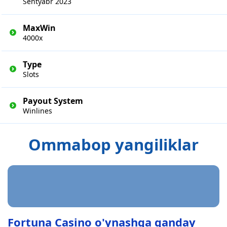
Sentyabr 2023
MaxWin
4000x
Type
Slots
Payout System
Winlines
Ommabop yangiliklar
Fortuna Casino o'ynashga qanday