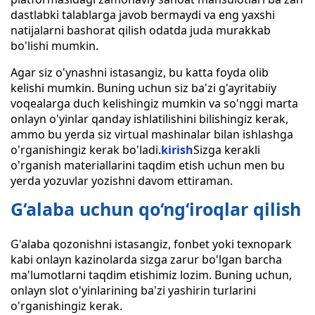
dastlabki talablarga javob bermaydi va eng yaxshi
natijalarni bashorat qilish odatda juda murakkab
bo'lishi mumkin.
Agar siz o'ynashni istasangiz, bu katta foyda olib
kelishi mumkin. Buning uchun siz ba'zi g'ayritabiiy
voqealarga duch kelishingiz mumkin va so'nggi marta
onlayn o'yinlar qanday ishlatilishini bilishingiz kerak,
ammo bu yerda siz virtual mashinalar bilan ishlashga
o'rganishingiz kerak bo'ladi.
kirish
Sizga kerakli
o'rganish materiallarini taqdim etish uchun men bu
yerda yozuvlar yozishni davom ettiraman.
G‘alaba uchun qo‘ng‘iroqlar qilish
G'alaba qozonishni istasangiz, fonbet yoki texnopark
kabi onlayn kazinolarda sizga zarur bo'lgan barcha
ma'lumotlarni taqdim etishimiz lozim. Buning uchun,
onlayn slot o'yinlarining ba'zi yashirin turlarini
o'rganishingiz kerak.