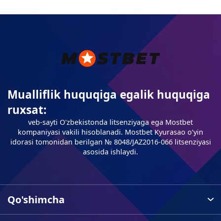
Mualliflik huquqiga egalik huquqiga
ruxsat:
veb-sayti O'zbekistonda litsenziyaga ega Mostbet
kompaniyasi vakili hisoblanadi. Mostbet Kyurasao oʻyin
idorasi tomonidan berilgan № 8048/JAZ2016-066 litsenziyasi
asosida ishlaydi.
Qo'shimcha