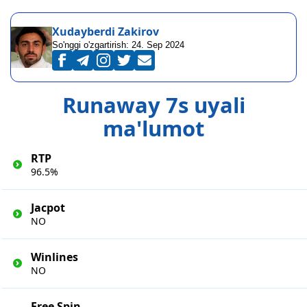
Xudayberdi Zakirov
So'nggi o'zgartirish:
24. Sep 2024
Runaway 7s uyali
ma'lumot
RTP
96.5%
Jacpot
NO
Winlines
NO
Free Spin