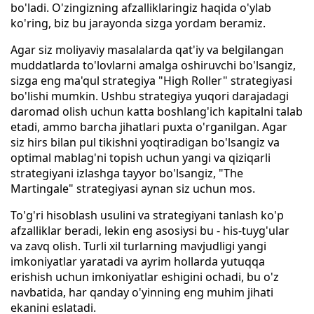
bo'ladi. O'zingizning afzalliklaringiz haqida o'ylab
ko'ring, biz bu jarayonda sizga yordam beramiz.
Agar siz moliyaviy masalalarda qat'iy va belgilangan
muddatlarda to'lovlarni amalga oshiruvchi bo'lsangiz,
sizga eng ma'qul strategiya "High Roller" strategiyasi
bo'lishi mumkin. Ushbu strategiya yuqori darajadagi
daromad olish uchun katta boshlang'ich kapitalni talab
etadi, ammo barcha jihatlari puxta o'rganilgan. Agar
siz hirs bilan pul tikishni yoqtiradigan bo'lsangiz va
optimal mablag'ni topish uchun yangi va qiziqarli
strategiyani izlashga tayyor bo'lsangiz, "The
Martingale" strategiyasi aynan siz uchun mos.
To'g'ri hisoblash usulini va strategiyani tanlash ko'p
afzalliklar beradi, lekin eng asosiysi bu - his-tuyg'ular
va zavq olish. Turli xil turlarning mavjudligi yangi
imkoniyatlar yaratadi va ayrim hollarda yutuqqa
erishish uchun imkoniyatlar eshigini ochadi, bu o'z
navbatida, har qanday o'yinning eng muhim jihati
ekanini eslatadi.