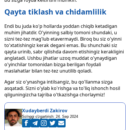
bu sizga foyda keltirishi mumkin.
Qayta tiklash va chidamlilik
Endi bu juda ko'p hollarda yoddan chiqib ketadigan
muhim jihatdir. O'yinning salbiy tomoni shundaki, u
sizni tez-tez mag'lub etavermaydi. Biroq bu siz o'yinni
to'xtatishingiz kerak degani emas. Bu shunchaki siz
qayta urinib, sabr qilishda davom etishingiz kerakligini
anglatadi. Ushbu jihatlar uzoq muddat o'ynaydigan
o'yinchilar tomonidan bizga berilgan foydali
maslahatlar bilan tez-tez unutilib qoladi.
Agar siz o'ynashga intilsangiz, bu qo'llanma sizga
asqatadi. Sizni o'ylab ko'rishga va to'liq ishonch hosil
qilguningizcha tajriba o'tkazishga chorlaymiz!
Xudayberdi Zakirov
So'nggi o'zgartirish:
24. Sep 2024