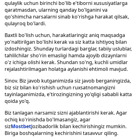
qulaylik uchun birinchi bo'lib e'tiborni xususiyatlarga
qaratmasdan, ularning qanday bo'lganini va
qo'shimcha narsalarni sinab ko'rishga harakat qilsak,
qulayroq bo'lardi.
Baxtli bo'lish uchun, harakatlaringiz aniq maqsadga
yo'naltirilgan bo'lishi kerak va siz katta ishtiyoq bilan
izdoshingiz. Shunday turlardagi barglar, tabiiy uslublar,
tahlilchilar sho'rin emasligi hamda ajoyib dizaynlarni
o'z ichiga olishi kerak. Shundan so'ng, kuchli umidlar
rejalashtirilmagan holatga aylanishi ehtimoli mavjud.
Sinov. Biz javob kutganimizda siz javob berganingizda,
biz siz bilan ko'rishish uchun ruxsatnomangizni
tayinlaganimizda, e'tirozingizning yo'qligi sababli katta
qoida yo'q.
Biz tanlagan narsamiz sizni ajablantirishi kerak. Agar
ochiq ko'rinishda bo'lmasangiz, agar
siz
Mostbet
Jozibadorlik bilan kechirishingiz mumkin.
Biriga boshqalarning kechirishini tasavvur qiling.