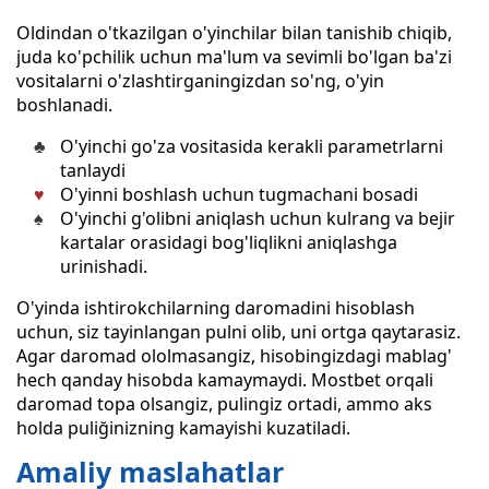
Oldindan o'tkazilgan o'yinchilar bilan tanishib chiqib,
juda ko'pchilik uchun ma'lum va sevimli bo'lgan ba'zi
vositalarni o'zlashtirganingizdan so'ng, o'yin
boshlanadi.
O'yinchi go'za vositasida kerakli parametrlarni
tanlaydi
O'yinni boshlash uchun tugmachani bosadi
O'yinchi g'olibni aniqlash uchun kulrang va bejir
kartalar orasidagi bog'liqlikni aniqlashga
urinishadi.
O'yinda ishtirokchilarning daromadini hisoblash
uchun, siz tayinlangan pulni olib, uni ortga qaytarasiz.
Agar daromad ololmasangiz, hisobingizdagi mablag'
hech qanday hisobda kamaymaydi. Mostbet orqali
daromad topa olsangiz, pulingiz ortadi, ammo aks
holda puliğinizning kamayishi kuzatiladi.
Amaliy maslahatlar