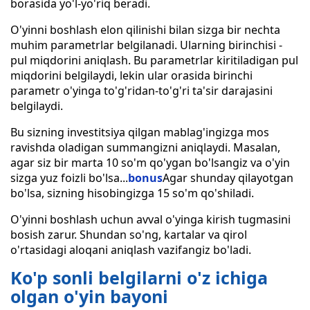
borasida yo'l-yo'riq beradi.
O'yinni boshlash elon qilinishi bilan sizga bir nechta
muhim parametrlar belgilanadi. Ularning birinchisi -
pul miqdorini aniqlash. Bu parametrlar kiritiladigan pul
miqdorini belgilaydi, lekin ular orasida birinchi
parametr o'yinga to'g'ridan-to'g'ri ta'sir darajasini
belgilaydi.
Bu sizning investitsiya qilgan mablag'ingizga mos
ravishda oladigan summangizni aniqlaydi. Masalan,
agar siz bir marta 10 so'm qo'ygan bo'lsangiz va o'yin
sizga yuz foizli bo'lsa...
bonus
Agar shunday qilayotgan
bo'lsa, sizning hisobingizga 15 so'm qo'shiladi.
O'yinni boshlash uchun avval o'yinga kirish tugmasini
bosish zarur. Shundan so'ng, kartalar va qirol
o'rtasidagi aloqani aniqlash vazifangiz bo'ladi.
Ko'p sonli belgilarni o'z ichiga
olgan o'yin bayoni