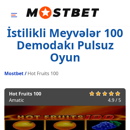
İstilikli Meyvələr 100
Demodakı Pulsuz
Oyun
Mostbet
/
Hot Fruits 100
Hot Fruits 100
Amatic
4.9 / 5