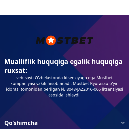
Mualliflik huquqiga egalik huquqiga
ruxsat:
veb-sayti O'zbekistonda litsenziyaga ega Mostbet
kompaniyasi vakili hisoblanadi. Mostbet Kyurasao oʻyin
idorasi tomonidan berilgan № 8048/JAZ2016-066 litsenziyasi
asosida ishlaydi.
Qo'shimcha