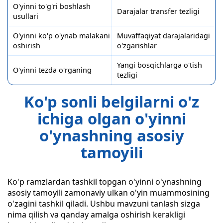
O'yinni to'g'ri boshlash
Darajalar transfer tezligi
usullari
O'yinni ko'p o'ynab malakani
Muvaffaqiyat darajalaridagi
oshirish
o'zgarishlar
Yangi bosqichlarga o'tish
O'yinni tezda o'rganing
tezligi
Ko'p sonli belgilarni o'z
ichiga olgan o'yinni
o'ynashning asosiy
tamoyili
Ko'p ramzlardan tashkil topgan o'yinni o'ynashning
asosiy tamoyili zamonaviy ulkan o'yin muammosining
o'zagini tashkil qiladi. Ushbu mavzuni tanlash sizga
nima qilish va qanday amalga oshirish kerakligi