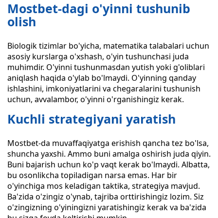
Mostbet-dagi o'yinni tushunib
olish
Biologik tizimlar bo'yicha, matematika talabalari uchun
asosiy kurslarga o'xshash, o'yin tushunchasi juda
muhimdir. O'yinni tushunmasdan yutish yoki g'oliblari
aniqlash haqida o'ylab bo'lmaydi. O'yinning qanday
ishlashini, imkoniyatlarini va chegaralarini tushunish
uchun, avvalambor, o'yinni o'rganishingiz kerak.
Kuchli strategiyani yaratish
Mostbet-da muvaffaqiyatga erishish qancha tez bo'lsa,
shuncha yaxshi. Ammo buni amalga oshirish juda qiyin.
Buni bajarish uchun ko'p vaqt kerak bo'lmaydi. Albatta,
bu osonlikcha topiladigan narsa emas. Har bir
o'yinchiga mos keladigan taktika, strategiya mavjud.
Ba'zida o'zingiz o'ynab, tajriba orttirishingiz lozim. Siz
o'zingizning o'yiningizni yaratishingiz kerak va ba'zida