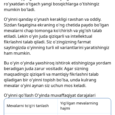
ro'yxatdan o'tgach yangi bosqichlarga o'tishingiz
mumkin bo'ladi.
O'yinni qanday o'ynash kerakligi ravshan va oddiy.
Sizdan faqatgina ekraning o'ng chetida paydo bo'lgan
mevalarni chap tomonga ko'chirish va yig'ish talab
etiladi. Lekin o'yin juda qiziqarli va intellektual
fikrlashni talab qiladi. Siz o'zingizning farmat
saytingizda o'yinning turli xil variantlarini yaratishingiz
ham mumkin.
Bu o'yin o'yinda yaxshiroq ishtirok etishingizga yordam
beradigan juda zarur vositadir. Agar sizning
maqsadingiz qiziqarli va mantiqiy fikrlashni talab
qiladigan bir o'yinni topish bo'lsa, unda kulrang
mevalar o'yini aynan siz uchun mos keladi.
O'yinni qo'llash O'yinda muvaffaqiyat darajalari
Yig'ilgan mevalarning
Mevalarni to'g'ri tanlash
hajmi