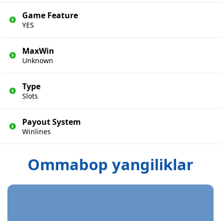
Game Feature
YES
MaxWin
Unknown
Type
Slots
Payout System
Winlines
Ommabop yangiliklar