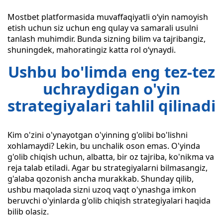
Mostbet platformasida muvaffaqiyatli oʻyin namoyish
etish uchun siz uchun eng qulay va samarali usulni
tanlash muhimdir. Bunda sizning bilim va tajribangiz,
shuningdek, mahoratingiz katta rol oʻynaydi.
Ushbu bo'limda eng tez-tez
uchraydigan o'yin
strategiyalari tahlil qilinadi
Kim o'zini o'ynayotgan o'yinning g'olibi bo'lishni
xohlamaydi? Lekin, bu unchalik oson emas. O'yinda
g'olib chiqish uchun, albatta, bir oz tajriba, ko'nikma va
reja talab etiladi. Agar bu strategiyalarni bilmasangiz,
g'alaba qozonish ancha murakkab. Shunday qilib,
ushbu maqolada sizni uzoq vaqt o'ynashga imkon
beruvchi o'yinlarda g'olib chiqish strategiyalari haqida
bilib olasiz.