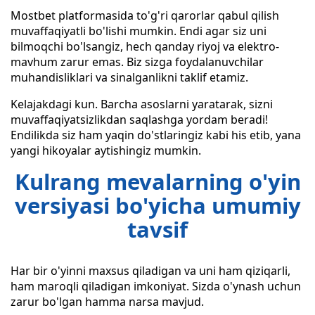
Mostbet platformasida to'g'ri qarorlar qabul qilish
muvaffaqiyatli bo'lishi mumkin. Endi agar siz uni
bilmoqchi bo'lsangiz, hech qanday riyoj va elektro-
mavhum zarur emas. Biz sizga foydalanuvchilar
muhandisliklari va sinalganlikni taklif etamiz.
Kelajakdagi kun. Barcha asoslarni yaratarak, sizni
muvaffaqiyatsizlikdan saqlashga yordam beradi!
Endilikda siz ham yaqin do'stlaringiz kabi his etib, yana
yangi hikoyalar aytishingiz mumkin.
Kulrang mevalarning o'yin
versiyasi bo'yicha umumiy
tavsif
Har bir o'yinni maxsus qiladigan va uni ham qiziqarli,
ham maroqli qiladigan imkoniyat. Sizda o'ynash uchun
zarur bo'lgan hamma narsa mavjud.