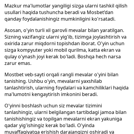
Mazkur ma'lumotlar yangiligi sizga ularni tashkil qilish
usullari haqida tushuncha beradi va Mosbet’dan
qanday foydalanishingiz mumkinligini ko'rsatadi.
Asosan, o'yin turli xil garovli mevalar bilan yaratilgan.
Sizning vazifangiz ularni yig'ib, tizimga joylashtirish va
oxirida zarur miqdorni topishdan iborat. O'yin uchun
sizga kompyuter yoki mobil qurilma, katta ekran va
qulay o'ynash joyi kerak bo'ladi. Boshqa hech narsa
zarur emas.
Mostbet veb-sayti orqali rangli mevalar o'yini bilan
tanishing. Ushbu o'yin, mevalarni yaxshilab
tanlashtirish, ularning foydalari va kamchiliklari haqida
ma'lumotni kengaytirish imkonini beradi.
O'yinni boshlash uchun siz mevalar tizimini
tanlashingiz, ularni belgilangan tartibdagi jamoa bilan
tanishishingiz va topilgan mevalarni ekran yakuniga
qadar yig'ishingiz kerak bo'ladi. O'yinda
muvaffaqiyatga erishish darajangizni oshiradi va