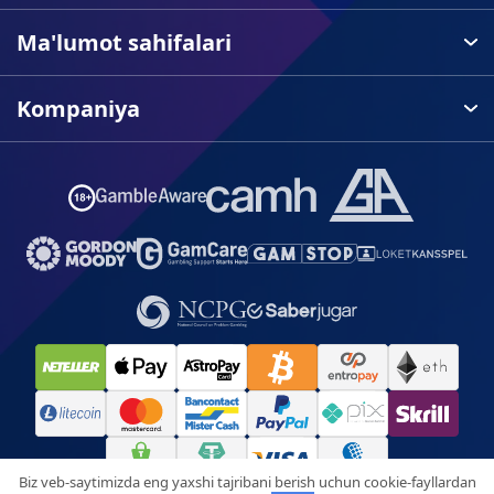
Ma'lumot sahifalari
Kompaniya
Biz veb-saytimizda eng yaxshi tajribani berish uchun cookie-fayllardan