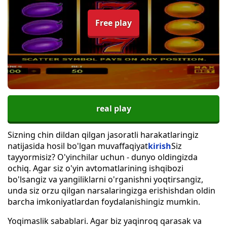
Free play
real play
Sizning chin dildan qilgan jasoratli harakatlaringiz
natijasida hosil bo'lgan muvaffaqiyat
kirish
Siz
tayyormisiz? O'yinchilar uchun - dunyo oldingizda
ochiq. Agar siz o'yin avtomatlarining ishqibozi
bo'lsangiz va yangiliklarni o'rganishni yoqtirsangiz,
unda siz orzu qilgan narsalaringizga erishishdan oldin
barcha imkoniyatlardan foydalanishingiz mumkin.
Yoqimaslik sabablari. Agar biz yaqinroq qarasak va