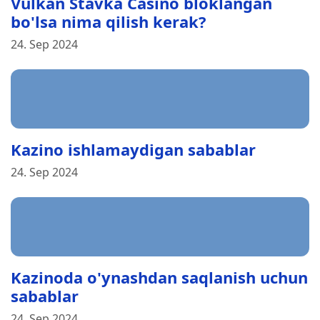
Vulkan Stavka Casino bloklangan
bo'lsa nima qilish kerak?
24. Sep 2024
Kazino ishlamaydigan sabablar
24. Sep 2024
Kazinoda o'ynashdan saqlanish uchun
sabablar
24. Sep 2024