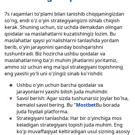
7s raqamlari to'plami bilan tanishib chiqqaningizdan
so'ng, endi o'z o'yin strategiyangizni ishlab chiqish
kerak. Shuning uchun, siz uchda demakdan olingan
qoidalar va maslahatlarni kuzatishingiz lozim. Bu
maslahatlar qaysi yo'nalishlarni tanlashda yordam
berib, o'yin jarayonini qanday boshqarishni
tushuntiradi. Biz hozircha ushbu qoidalar va
maslahatlarning ba'zi muhim jihatlarini yoritamiz,
ammo siz uchun eng ma'qul strategiyani topishning
eng yaxshi yo'li uni o'zingiz sinab ko'rishdir.
Ushbu o'yin uchun barcha qoidalar va
jarayonlarni yaxshi bilish juda muhimdir.
Savol berish: Agar sizda tushunarsiz joylar bo'lsa,
bemalol savol bering. Bu "
Mostbet
Bu borada
juda foydali platforma.
Strategiyani tanlashda: Har bir o'yinchiga mos
keladigan strategiyani topish juda muhim. Eng
ko'p muvaffaqiyat keltiradigan usul sizning asosiy