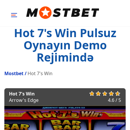
Hot 7's Win Pulsuz
Oynayın Demo
Rejimində
Mostbet
/
Hot 7's Win
Hot 7's Win
Arrow's Edge
4.6 / 5