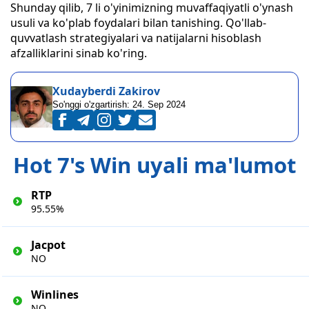
Shunday qilib, 7 li o'yinimizning muvaffaqiyatli o'ynash
usuli va ko'plab foydalari bilan tanishing. Qo'llab-
quvvatlash strategiyalari va natijalarni hisoblash
afzalliklarini sinab ko'ring.
Xudayberdi Zakirov
So'nggi o'zgartirish:
24. Sep 2024
Hot 7's Win uyali ma'lumot
RTP
95.55%
Jacpot
NO
Winlines
NO