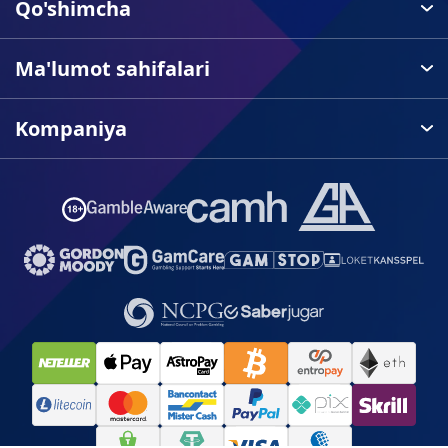
Qo'shimcha
Ma'lumot sahifalari
Kompaniya