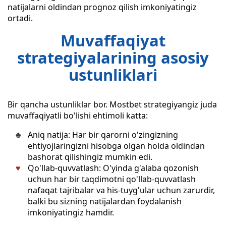
natijalarni oldindan prognoz qilish imkoniyatingiz
ortadi.
Muvaffaqiyat
strategiyalarining asosiy
ustunliklari
Bir qancha ustunliklar bor. Mostbet strategiyangiz juda
muvaffaqiyatli bo'lishi ehtimoli katta:
Aniq natija: Har bir qarorni o'zingizning
ehtiyojlaringizni hisobga olgan holda oldindan
bashorat qilishingiz mumkin edi.
Qo'llab-quvvatlash: O'yinda g'alaba qozonish
uchun har bir taqdimotni qo'llab-quvvatlash
nafaqat tajribalar va his-tuyg'ular uchun zarurdir,
balki bu sizning natijalardan foydalanish
imkoniyatingiz hamdir.