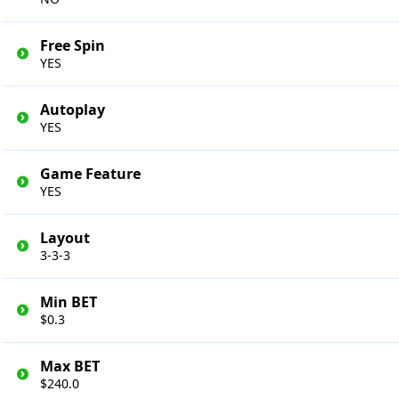
Free Spin
YES
Autoplay
YES
Game Feature
YES
Layout
3-3-3
Min BET
$0.3
Max BET
$240.0