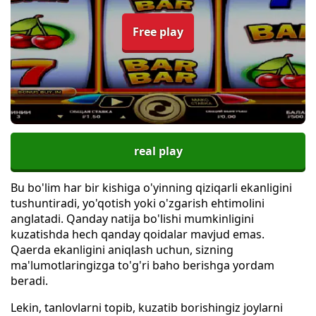
Free play
real play
Bu bo'lim har bir kishiga o'yinning qiziqarli ekanligini
tushuntiradi, yo'qotish yoki o'zgarish ehtimolini
anglatadi. Qanday natija bo'lishi mumkinligini
kuzatishda hech qanday qoidalar mavjud emas.
Qaerda ekanligini aniqlash uchun, sizning
ma'lumotlaringizga to'g'ri baho berishga yordam
beradi.
Lekin, tanlovlarni topib, kuzatib borishingiz joylarni