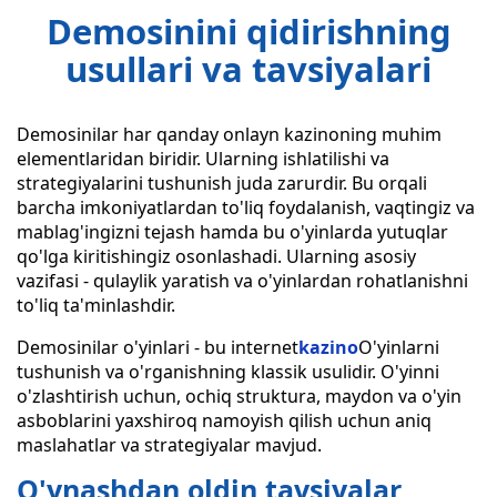
Demosinini qidirishning
usullari va tavsiyalari
Demosinilar har qanday onlayn kazinoning muhim
elementlaridan biridir. Ularning ishlatilishi va
strategiyalarini tushunish juda zarurdir. Bu orqali
barcha imkoniyatlardan to'liq foydalanish, vaqtingiz va
mablag'ingizni tejash hamda bu o'yinlarda yutuqlar
qo'lga kiritishingiz osonlashadi. Ularning asosiy
vazifasi - qulaylik yaratish va o'yinlardan rohatlanishni
to'liq ta'minlashdir.
Demosinilar o'yinlari - bu internet
kazino
O'yinlarni
tushunish va o'rganishning klassik usulidir. O'yinni
o'zlashtirish uchun, ochiq struktura, maydon va o'yin
asboblarini yaxshiroq namoyish qilish uchun aniq
maslahatlar va strategiyalar mavjud.
O'ynashdan oldin tavsiyalar