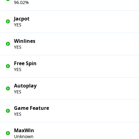
96.02%
Jacpot
YES
Winlines
YES
Free Spin
YES
Autoplay
YES
Game Feature
YES
MaxWin
Unknown