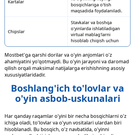
Kartalar
bosqichlariga o'tish
maqsadida foydalaniladi.
Stavkalar va boshqa
o'yinlarda ishlatiladigan
Chipslar
virtual mablag'larni
hisoblab chiqish uchun
Mostbet'ga qarshi dorilar va o'yin anjomlari o'z
ahamiyatini yo'qotmaydi. Bu o'yin jarayoni va daromad
qilish orqali maksimal natijalarga erishishning asosiy
xususiyatlaridadir.
Boshlang'ich to'lovlar va
o'yin asbob-uskunalari
Har qanday raqamlar o'yini bir necha bosqichlarni o'z
ichiga oladi, to'lovlar va o'yun vositalari ulardan biri
hisoblanadi. Bu bosqich, o'z navbatida, o'yinni