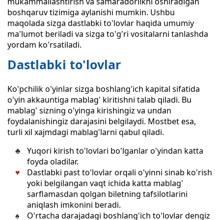
mukammallashtirish va samaradorlikni oshiradigan
boshqaruv tizimiga aylanishi mumkin. Ushbu
maqolada sizga dastlabki to'lovlar haqida umumiy
ma'lumot beriladi va sizga to'g'ri vositalarni tanlashda
yordam ko'rsatiladi.
Dastlabki to'lovlar
Ko'pchilik o'yinlar sizga boshlang'ich kapital sifatida
o'yin akkauntiga mablag' kiritishni talab qiladi. Bu
mablag' sizning o'yinga kirishingiz va undan
foydalanishingiz darajasini belgilaydi. Mostbet esa,
turli xil xajmdagi mablag'larni qabul qiladi.
Yuqori kirish to'lovlari bo'lganlar o'yindan katta
foyda oladilar.
Dastlabki past to'lovlar orqali o'yinni sinab ko'rish
yoki belgilangan vaqt ichida katta mablag'
sarflamasdan qolgan biletning tafsilotlarini
aniqlash imkonini beradi.
O'rtacha darajadagi boshlang'ich to'lovlar dengiz