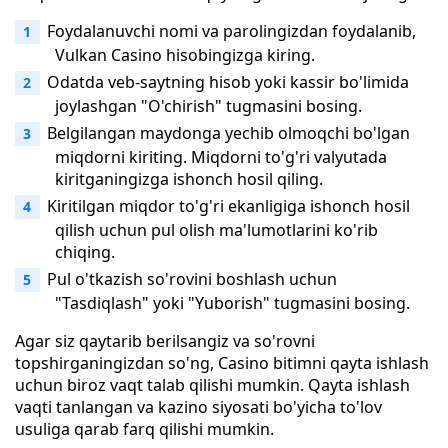
Foydalanuvchi nomi va parolingizdan foydalanib,
Vulkan Casino hisobingizga kiring.
Odatda veb-saytning hisob yoki kassir bo'limida
joylashgan "O'chirish" tugmasini bosing.
Belgilangan maydonga yechib olmoqchi bo'lgan
miqdorni kiriting. Miqdorni to'g'ri valyutada
kiritganingizga ishonch hosil qiling.
Kiritilgan miqdor to'g'ri ekanligiga ishonch hosil
qilish uchun pul olish ma'lumotlarini ko'rib
chiqing.
Pul o'tkazish so'rovini boshlash uchun
"Tasdiqlash" yoki "Yuborish" tugmasini bosing.
Agar siz qaytarib berilsangiz va so'rovni
topshirganingizdan so'ng, Casino bitimni qayta ishlash
uchun biroz vaqt talab qilishi mumkin. Qayta ishlash
vaqti tanlangan va kazino siyosati bo'yicha to'lov
usuliga qarab farq qilishi mumkin.