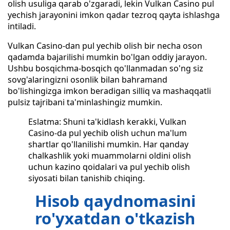
olish usuliga qarab o'zgaradi, lekin Vulkan Casino pul
yechish jarayonini imkon qadar tezroq qayta ishlashga
intiladi.
Vulkan Casino-dan pul yechib olish bir necha oson
qadamda bajarilishi mumkin bo'lgan oddiy jarayon.
Ushbu bosqichma-bosqich qo'llanmadan so'ng siz
sovg'alaringizni osonlik bilan bahramand
bo'lishingizga imkon beradigan silliq va mashaqqatli
pulsiz tajribani ta'minlashingiz mumkin.
Eslatma: Shuni ta'kidlash kerakki, Vulkan
Casino-da pul yechib olish uchun ma'lum
shartlar qo'llanilishi mumkin. Har qanday
chalkashlik yoki muammolarni oldini olish
uchun kazino qoidalari va pul yechib olish
siyosati bilan tanishib chiqing.
Hisob qaydnomasini
ro'yxatdan o'tkazish