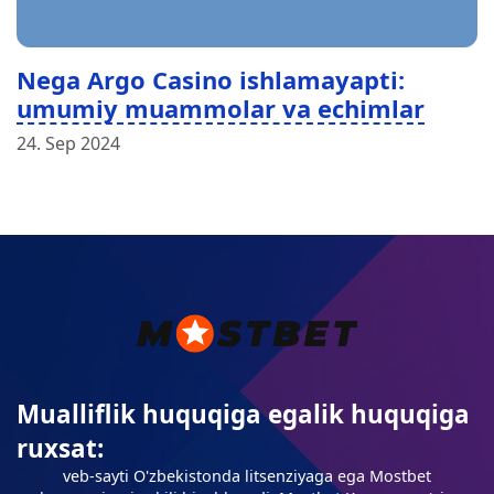
Nega Argo Casino ishlamayapti:
umumiy muammolar va echimlar
24. Sep 2024
Mualliflik huquqiga egalik huquqiga
ruxsat:
veb-sayti O'zbekistonda litsenziyaga ega Mostbet