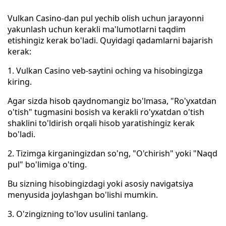
Vulkan Casino-dan pul yechib olish uchun jarayonni
yakunlash uchun kerakli ma'lumotlarni taqdim
etishingiz kerak bo'ladi. Quyidagi qadamlarni bajarish
kerak:
1. Vulkan Casino veb-saytini oching va hisobingizga
kiring.
Agar sizda hisob qaydnomangiz bo'lmasa, "Ro'yxatdan
o'tish" tugmasini bosish va kerakli ro'yxatdan o'tish
shaklini to'ldirish orqali hisob yaratishingiz kerak
bo'ladi.
2. Tizimga kirganingizdan so'ng, "O'chirish" yoki "Naqd
pul" bo'limiga o'ting.
Bu sizning hisobingizdagi yoki asosiy navigatsiya
menyusida joylashgan bo'lishi mumkin.
3. O'zingizning to'lov usulini tanlang.