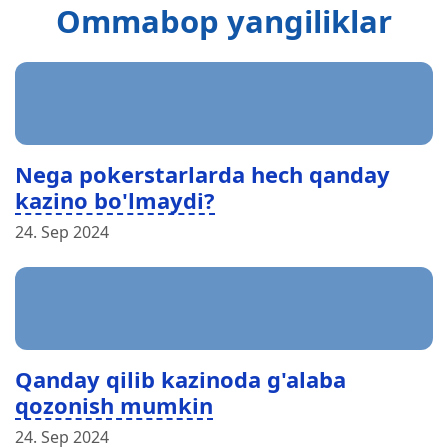
Ommabop yangiliklar
Nega pokerstarlarda hech qanday
kazino bo'lmaydi?
24. Sep 2024
Qanday qilib kazinoda g'alaba
qozonish mumkin
24. Sep 2024