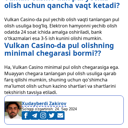
olish uchun qancha vaqt ketadi?
Vulkan Casino-da pul yechib olish vaqti tanlangan pul
olish usuliga bog‘liq. Elektron hamyonni yechib olish
odatda 24 soat ichida amalga oshiriladi, bank
o'tkazmalari esa 3-5 ish kunini olishi mumkin.
Vulkan Casino-da pul olishning
minimal chegarasi bormi??
Ha, Vulkan Casino minimal pul olish chegarasiga ega.
Muayyan chegara tanlangan pul olish usuliga qarab
farq qilishi mumkin, shuning uchun qo'shimcha
ma'lumot olish uchun kazino shartlari va shartlarini
tekshirish tavsiya etiladi.
Xudayberdi Zakirov
So'nggi o'zgartirish:
24. Sep 2024