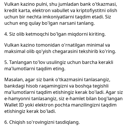
Vulkan kazino pulni, shu jumladan bank o'tkazmasi,
kredit karta, elektron vabullet va kriptofiystitni olish
uchun bir nechta imkoniyatlarni taqdim etadi. Siz
uchun eng qulay bo'lgan narsani tanlang.
4. Siz olib ketmoqchi bo'lgan miqdorni kiriting.
Vulkan kazino tomonidan o'rnatilgan minimal va
maksimal olib qo'yish chegarasini tekshirib ko'ring.
5. Tanlangan to'lov usulingiz uchun barcha kerakli
ma'lumotlarni taqdim eting.
Masalan, agar siz bank o'tkazmasini tanlasangiz,
bankdagi hisob raqamingizni va boshqa tegishli
ma'lumotlarni taqdim etishingiz kerak bo'ladi. Agar siz
e-hamyonni tanlasangiz, siz e-hamlet bilan bog'langan
Wallet ID yoki elektron pochta manzilingizni taqdim
etishingiz kerak bo'ladi.
6. Chiqish so'rovingizni tasdiqlang.