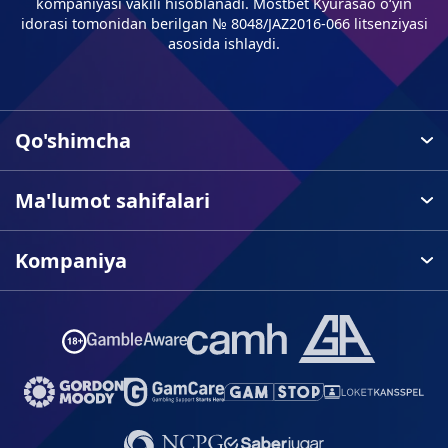
kompaniyasi vakili hisoblanadi. Mostbet Kyurasao oʻyin
idorasi tomonidan berilgan № 8048/JAZ2016-066 litsenziyasi
asosida ishlaydi.
Qo'shimcha
Ma'lumot sahifalari
Kompaniya