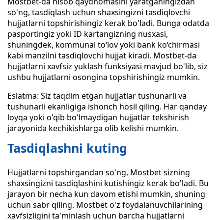
Mostbet-da hisob qaydnomasini yaratganingizdan
so'ng, tasdiqlash uchun shaxsingizni tasdiqlovchi
hujjatlarni topshirishingiz kerak bo'ladi. Bunga odatda
pasportingiz yoki ID kartangizning nusxasi,
shuningdek, kommunal to‘lov yoki bank ko‘chirmasi
kabi manzilni tasdiqlovchi hujjat kiradi. Mostbet-da
hujjatlarni xavfsiz yuklash funksiyasi mavjud bo'lib, siz
ushbu hujjatlarni osongina topshirishingiz mumkin.
Eslatma: Siz taqdim etgan hujjatlar tushunarli va
tushunarli ekanligiga ishonch hosil qiling. Har qanday
loyqa yoki o'qib bo'lmaydigan hujjatlar tekshirish
jarayonida kechikishlarga olib kelishi mumkin.
Tasdiqlashni kuting
Hujjatlarni topshirgandan so'ng, Mostbet sizning
shaxsingizni tasdiqlashini kutishingiz kerak bo'ladi. Bu
jarayon bir necha kun davom etishi mumkin, shuning
uchun sabr qiling. Mostbet o'z foydalanuvchilarining
xavfsizligini ta'minlash uchun barcha hujjatlarni