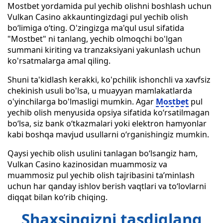
Mostbet yordamida pul yechib olishni boshlash uchun
Vulkan Casino akkauntingizdagi pul yechib olish
bo‘limiga o‘ting. O'zingizga ma'qul usul sifatida
"Mostbet" ni tanlang, yechib olmoqchi bo'lgan
summani kiriting va tranzaksiyani yakunlash uchun
ko'rsatmalarga amal qiling.
Shuni ta'kidlash kerakki, ko'pchilik ishonchli va xavfsiz
chekinish usuli bo'lsa, u muayyan mamlakatlarda
o'yinchilarga bo'lmasligi mumkin. Agar
Mostbet
pul
yechib olish menyusida opsiya sifatida ko‘rsatilmagan
bo‘lsa, siz bank o‘tkazmalari yoki elektron hamyonlar
kabi boshqa mavjud usullarni o‘rganishingiz mumkin.
Qaysi yechib olish usulini tanlagan bo‘lsangiz ham,
Vulkan Casino kazinosidan muammosiz va
muammosiz pul yechib olish tajribasini ta’minlash
uchun har qanday ishlov berish vaqtlari va to‘lovlarni
diqqat bilan ko‘rib chiqing.
Shaxsingizni tasdiqlang