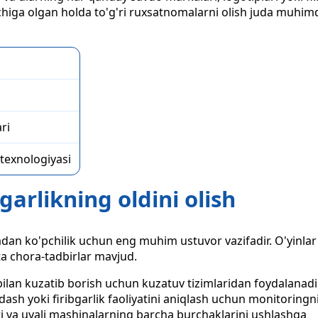
chiga olgan holda to'g'ri ruxsatnomalarni olish juda muhimd
ri
 texnologiyasi
garlikning oldini olish
ladan ko'pchilik uchun eng muhim ustuvor vazifadir. O'yinlar 
ta chora-tadbirlar mavjud.
 bilan kuzatib borish uchun kuzatuv tizimlaridan foydalanadil
dash yoki firibgarlik faoliyatini aniqlash uchun monitoringni
ari va uyali mashinalarning barcha burchaklarini ushlashga