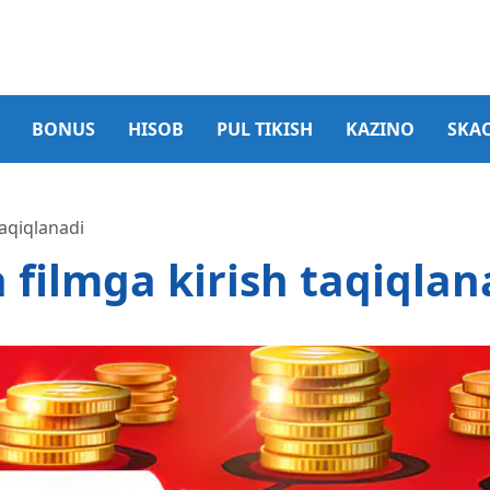
BONUS
HISOB
PUL TIKISH
KAZINO
SKA
aqiqlanadi
filmga kirish taqiqlan