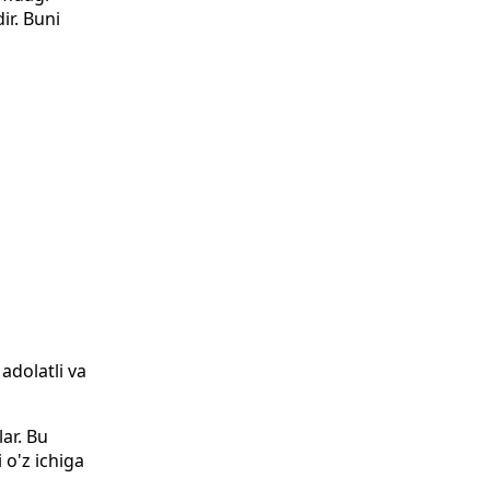
ir. Buni
adolatli va
ar. Bu
 o'z ichiga