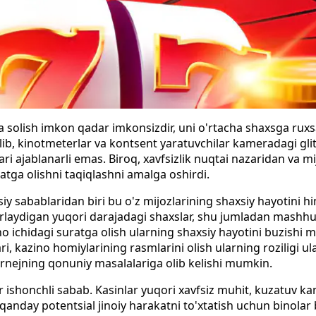
a solish imkon qadar imkonsizdir, uni o'rtacha shaxsga ruxs
lib, kinotmeterlar va kontsent yaratuvchilar kameradagi glit
hlari ajablanarli emas. Biroq, xavfsizlik nuqtai nazaridan va m
ratga olishni taqiqlashni amalga oshirdi.
siy sabablaridan biri bu o'z mijozlarining shaxsiy hayotini 
qadrlaydigan yuqori darajadagi shaxslar, shu jumladan mashhu
no ichidagi suratga olish ularning shaxsiy hayotini buzishi
i, kazino homiylarining rasmlarini olish ularning roziligi ul
krornejning qonuniy masalalariga olib kelishi mumkin.
r ishonchli sabab. Kasinlar yuqori xavfsiz muhit, kuzatuv ka
 qanday potentsial jinoiy harakatni to'xtatish uchun binolar