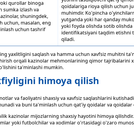
yoki qurollar binoga
qoidalariga rioya qilish uchun j
un sumka izlash va
muhimdir. Ko'pincha o'yinchilar
 kazinolar, shuningdek,
yutganda yoki har qanday muko
sh uchun, masalan, eng
yoki foyda olishda sotib olishda
inlash uchun tashrif
identifikatsiyani taqdim etishni 
qiladi.
ng yaxlitligini saqlash va hamma uchun xavfsiz muhitni ta
rish orqali kazinolar mehmonlarining qimor tajribalarini xa
lishini ta'minlashi mumkin.
iyligini himoya qilish
tlar va faoliyatni shaxsiy va xavfsiz saqlashlarini kutishadi
hunadi va buni ta'minlash uchun qat'iy qoidalar va qoidalar o
ilik kazinolar mijozlarning shaxsiy hayotini himoya qilishdir
timlar yoki futbolchilar va xodimlar o'rtasidagi o'zaro muno