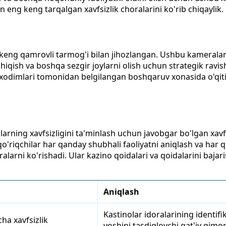
 eng keng tarqalgan xavfsizlik choralarini ko'rib chiqaylik.
keng qamrovli tarmog'i bilan jihozlangan. Ushbu kameralar
hiqish va boshqa sezgir joylarni olish uchun strategik ravi
k xodimlari tomonidan belgilangan boshqaruv xonasida o'qit
larning xavfsizligini ta'minlash uchun javobgar bo'lgan xavfs
qo'riqchilar har qanday shubhali faoliyatni aniqlash va har
oralarni ko'rishadi. Ular kazino qoidalari va qoidalarini baja
Aniqlash
Kastinolar idoralarining identifi
ha xavfsizlik
yoshini tasdiqlovchi qat'iy qimo