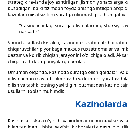
strategik ravishda joylashtirilgan. Jismoniy shaxslarga 
buzadigan, balki tizimdan foydalanishga intilganlarga 
kazinlar ruxsatsiz film suratga olinmasligi uchun qat'iy 
"Casino ichidagi suratga olish ularning shaxsiy ha
narsadir."
Shuni ta'kidlash kerakki, kazinoda suratga olish odatda 
chiqaruvchilar plyonkaga maxsus ruxsatnomalar va imk
dastur va ko'rib chiqish jarayonini o'z ichiga oladi. Ak
chiqaruvchi kompaniyalarga beriladi.
Umuman olganda, kazinoda suratga olish qoidalari va qoi
qilish uchun mavjud. Filmiruvchi va kontent yaratuvchi
qilish va tashkilotning yaxlitligini buzmasdan kazino ta
usullarni topish muhimdir.
Kazinolarda 
Kasinoslar ikkala o'yinchi va xodimlar uchun xavfsiz va a
bilan tanilgan. Ushbu xavfsizlik choralari aldash, o'g'ir