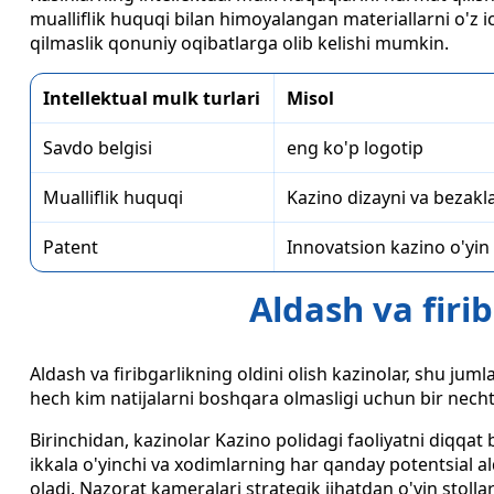
mualliflik huquqi bilan himoyalangan materiallarni o'z i
qilmaslik qonuniy oqibatlarga olib kelishi mumkin.
Intellektual mulk turlari
Misol
Savdo belgisi
eng ko'p logotip
Mualliflik huquqi
Kazino dizayni va bezakla
Patent
Innovatsion kazino o'yin
Aldash va firib
Aldash va firibgarlikning oldini olish kazinolar, shu jum
hech kim natijalarni boshqara olmasligi uchun bir nech
Birinchidan, kazinolar Kazino polidagi faoliyatni diqqat
ikkala o'yinchi va xodimlarning har qanday potentsial al
oladi. Nazorat kameralari strategik jihatdan o'yin stoll