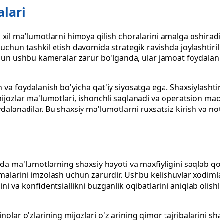
alari
i xil ma'lumotlarni himoya qilish choralarini amalga oshirad
uchun tashkil etish davomida strategik ravishda joylashtiri
chun ushbu kameralar zarur bo'lganda, ular jamoat foydalan
va foydalanish bo'yicha qat'iy siyosatga ega. Shaxsiylashti
siy mijozlar ma'lumotlari, ishonchli saqlanadi va operatsion m
alanadilar. Bu shaxsiy ma'lumotlarni ruxsatsiz kirish va not
da ma'lumotlarning shaxsiy hayoti va maxfiyligini saqlab q
malarini imzolash uchun zarurdir. Ushbu kelishuvlar xodiml
i va konfidentsiallikni buzganlik oqibatlarini aniqlab olishl
nolar o'zlarining mijozlari o'zlarining qimor tajribalarini sh