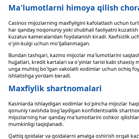
Ma'lumotlarni himoya qilish chor
Casinos mijozlarning maxfiyligini kafolatlash uchun turl
har qanday noqonuniy yoki shubhali faoliyatni kuzatish 
kuzatuv kameralaridan foydalanish kiradi. Xavfsizlik u
o'yin-kulgi uchun mo'ljallanmagan.
Bundan tashqari, kazino mijozlar ma'lumotlarini saqlash 
hujjatlari, kredit kartalari va o'yinlar tarixi kabi shax
unga muhtoj bo'lgan vakolatli xodimlar uchun ochiq foyd
ishlatishga yordam beradi.
Maxfiylik shartnomalari
Kasinlarda ishlaydigan xodimlar ko'pincha mijozlar haqi
qonuniy ravishda bog'laydigan konfidentsiallik shartno
mijozlarning har qanday ma'lumotlarini oshkor qilishlarin
mumkinligi taqiqlanadi.
Qattiq qoidalar va qoidalarni amalga oshirish orqali kazi