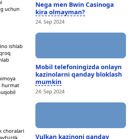
i
Nega men Bwin Casinoga
ing uchun
kira olmayman?
24. Sep 2024
ino ishlab
oqroq
hlab
Mobil telefoningizda onlayn
kazinolarni qanday bloklash
 himoya
mumkin
i hurmat
24. Sep 2024
muqobil
k choralari
Vulkan kazinoni qanday
vfsizlik