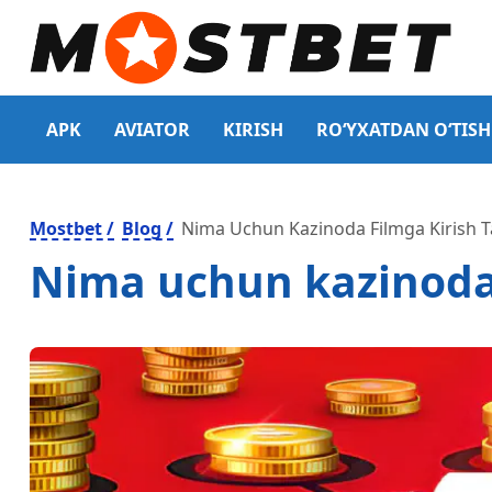
APK
AVIATOR
KIRISH
RO‘YXATDAN O‘TISH
Mostbet
/
Blog
/
Nima Uchun Kazinoda Filmga Kirish T
Nima uchun kazinoda 