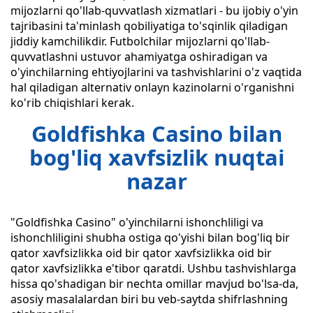
mijozlarni qo'llab-quvvatlash xizmatlari - bu ijobiy o'yin
tajribasini ta'minlash qobiliyatiga to'sqinlik qiladigan
jiddiy kamchilikdir. Futbolchilar mijozlarni qo'llab-
quvvatlashni ustuvor ahamiyatga oshiradigan va
o'yinchilarning ehtiyojlarini va tashvishlarini o'z vaqtida
hal qiladigan alternativ onlayn kazinolarni o'rganishni
ko'rib chiqishlari kerak.
Goldfishka Casino bilan
bog'liq xavfsizlik nuqtai
nazar
"Goldfishka Casino" o'yinchilarni ishonchliligi va
ishonchliligini shubha ostiga qo'yishi bilan bog'liq bir
qator xavfsizlikka oid bir qator xavfsizlikka oid bir
qator xavfsizlikka e'tibor qaratdi. Ushbu tashvishlarga
hissa qo'shadigan bir nechta omillar mavjud bo'lsa-da,
asosiy masalalardan biri bu veb-saytda shifrlashning