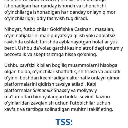
ishonadigan har qanday ishonch va ishonchchi
o'yinchilarga ishonadigan har qanday onlayn qimor
o'yinchilariga jiddiy tashvish tug'diradi.
Nihoyat, futbolchilar Goldfishka Casinani, masalan,
o'yin natijalarini manipulyatsiya qilish yoki adolatsiz
ravishda ushlab turishda ayblanayotgan holatlar yuz
berdi. Ushbu da'volar, garchi kazino atrofidagi umumiy
bezovtalik va skeptitsizmga hissa qo'shing.
Ushbu xavfsizlik bilan bog'liq muammolarni hisobga
olgan holda, o'yinchilar shaffoflik, shifrlash va adolatli
o'yinni boshdan kechiradigan alternativ onlayn qimor
platformalarini qidirish tavsiya etiladi. Kabi
platformalar
Shinamlik
Shaxsiy va moliyaviy
ma'lumotlari himoyalangan holda, sevimli kazino
o'yinlaridan zavqlanish uchun Futbolchilar uchun
xavfsiz va tartibga solinadigan muhitni taklif eting.
TSS: