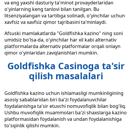
va eng yaxshi dasturiy ta'minot provayderlaridan
o'yinlarning keng tanlovi bilan tanilgan. Bu
litsenziyalangan va tartibga solinadi, o'yinchilar uchun
xavfsiz va xavfsiz qimor tajribasini ta'minlaydi.
Afsuski mamlakatlarda "Goldfishka kazino" ning soni
umidsiz bo'lsa-da, o'yinchilar har xil kabi alternativ
platformalarda alternativ platformalar orqali onlayn
qimor o'yinlaridan zavqlanishlari mumkin.
Goldfishka Casinoga ta'sir
qilish masalalari
Goldfishka kazino uchun ishlamasligi mumkinligining
asosiy sabablaridan biri ba'zi foydalanuvchilar
foydalanishga ta'sir etuvchi nomuvofiqlik bilan bog'liq.
Ushbu muvofiqlik muammolari ba'zi shaxslarga kazino
platformasidan foydalanish va undan foydalanishiga
to'sqinlik qilishi mumkin.