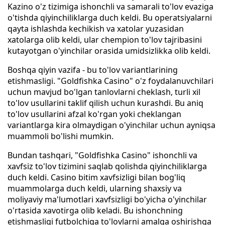
Kazino o'z tizimiga ishonchli va samarali to'lov evaziga
o'tishda qiyinchiliklarga duch keldi. Bu operatsiyalarni
qayta ishlashda kechikish va xatolar yuzasidan
xatolarga olib keldi, ular chempion to'lov tajribasini
kutayotgan o'yinchilar orasida umidsizlikka olib keldi.
Boshqa qiyin vazifa - bu to'lov variantlarining
etishmasligi. "Goldfishka Casino" o'z foydalanuvchilari
uchun mavjud bo'lgan tanlovlarni cheklash, turli xil
to'lov usullarini taklif qilish uchun kurashdi. Bu aniq
to'lov usullarini afzal ko'rgan yoki cheklangan
variantlarga kira olmaydigan o'yinchilar uchun ayniqsa
muammoli bo'lishi mumkin.
Bundan tashqari, "Goldfishka Casino" ishonchli va
xavfsiz to'lov tizimini saqlab qolishda qiyinchiliklarga
duch keldi. Casino bitim xavfsizligi bilan bog'liq
muammolarga duch keldi, ularning shaxsiy va
moliyaviy ma'lumotlari xavfsizligi bo'yicha o'yinchilar
o'rtasida xavotirga olib keladi. Bu ishonchning
etishmasligi futbolchiga to'lovlarni amalga oshirishga