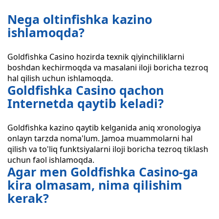
Nega oltinfishka kazino
ishlamoqda?
Goldfishka Casino hozirda texnik qiyinchiliklarni
boshdan kechirmoqda va masalani iloji boricha tezroq
hal qilish uchun ishlamoqda.
Goldfishka Casino qachon
Internetda qaytib keladi?
Goldfishka kazino qaytib kelganida aniq xronologiya
onlayn tarzda noma'lum. Jamoa muammolarni hal
qilish va to'liq funktsiyalarni iloji boricha tezroq tiklash
uchun faol ishlamoqda.
Agar men Goldfishka Casino-ga
kira olmasam, nima qilishim
kerak?