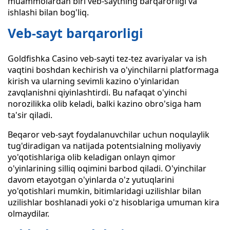
muammolardan biri veb-saytning barqarorligi va
ishlashi bilan bog'liq.
Veb-sayt barqarorligi
Goldfishka Casino veb-sayti tez-tez avariyalar va ish
vaqtini boshdan kechirish va o'yinchilarni platformaga
kirish va ularning sevimli kazino o'yinlaridan
zavqlanishni qiyinlashtirdi. Bu nafaqat o'yinchi
norozilikka olib keladi, balki kazino obro'siga ham
ta'sir qiladi.
Beqaror veb-sayt foydalanuvchilar uchun noqulaylik
tug'diradigan va natijada potentsialning moliyaviy
yo'qotishlariga olib keladigan onlayn qimor
o'yinlarining silliq oqimini barbod qiladi. O'yinchilar
davom etayotgan o'yinlarda o'z yutuqlarini
yo'qotishlari mumkin, bitimlaridagi uzilishlar bilan
uzilishlar boshlanadi yoki o'z hisoblariga umuman kira
olmaydilar.