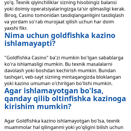
yo'q. Texnik qiyinchiliklar sizning hisobingiz balansi
yoki doimiy operatsiyalaringizga ta'sir qilmasligi kerak.
Biroq, Casino tomonidan tasdiqlanganligini tasdiqlash
va yordam so'rab murojaat qilish uchun har doim
yaxshi fikr.
Nima uchun goldfishka kazino
ishlamayapti?
"Goldfishka Casino" ba'zi mumkin bo'lgan sabablarga
ko'ra ishlamasligi mumkin. Bu texnik masalalarni
davolash yoki boshdan kechirish mumkin. Bundan
tashqari, veb-sayt sizning mintaqangizda bloklangan
yoki kazino umuman o'chirilgan bo'lishi mumkin.
Agar ishlamayotgan bo'lsa,
qanday qilib oltinfishka kazinoga
kirishim mumkin?
Agar Goldfishka kazino ishlamayotgan bo'lsa, texnik
muammolar hal qilinganmi yoki yo'qligini bilish uchun