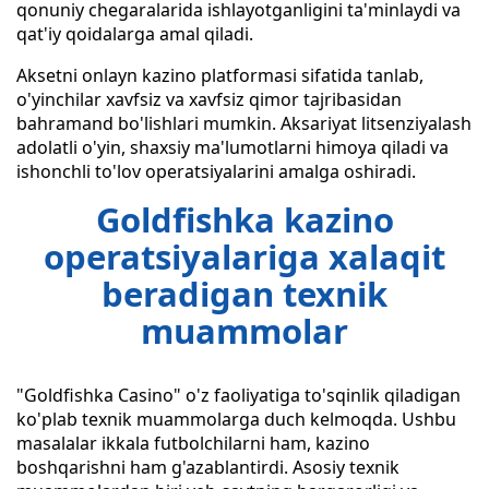
qonuniy chegaralarida ishlayotganligini ta'minlaydi va
qat'iy qoidalarga amal qiladi.
Aksetni onlayn kazino platformasi sifatida tanlab,
o'yinchilar xavfsiz va xavfsiz qimor tajribasidan
bahramand bo'lishlari mumkin. Aksariyat litsenziyalash
adolatli o'yin, shaxsiy ma'lumotlarni himoya qiladi va
ishonchli to'lov operatsiyalarini amalga oshiradi.
Goldfishka kazino
operatsiyalariga xalaqit
beradigan texnik
muammolar
"Goldfishka Casino" o'z faoliyatiga to'sqinlik qiladigan
ko'plab texnik muammolarga duch kelmoqda. Ushbu
masalalar ikkala futbolchilarni ham, kazino
boshqarishni ham g'azablantirdi. Asosiy texnik