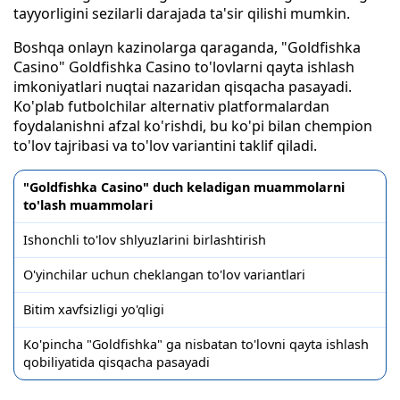
tayyorligini sezilarli darajada ta'sir qilishi mumkin.
Boshqa onlayn kazinolarga qaraganda, "Goldfishka
Casino" Goldfishka Casino to'lovlarni qayta ishlash
imkoniyatlari nuqtai nazaridan qisqacha pasayadi.
Ko'plab futbolchilar alternativ platformalardan
foydalanishni afzal ko'rishdi, bu ko'pi bilan chempion
to'lov tajribasi va to'lov variantini taklif qiladi.
"Goldfishka Casino" duch keladigan muammolarni
to'lash muammolari
Ishonchli to'lov shlyuzlarini birlashtirish
O'yinchilar uchun cheklangan to'lov variantlari
Bitim xavfsizligi yo'qligi
Ko'pincha "Goldfishka" ga nisbatan to'lovni qayta ishlash
qobiliyatida qisqacha pasayadi