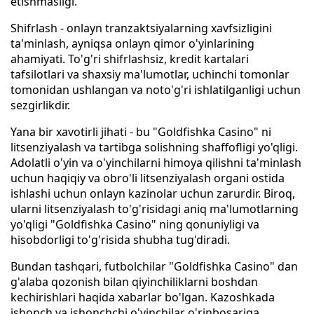
etishmasligi.
Shifrlash - onlayn tranzaktsiyalarning xavfsizligini
ta'minlash, ayniqsa onlayn qimor o'yinlarining
ahamiyati. To'g'ri shifrlashsiz, kredit kartalari
tafsilotlari va shaxsiy ma'lumotlar, uchinchi tomonlar
tomonidan ushlangan va noto'g'ri ishlatilganligi uchun
sezgirlikdir.
Yana bir xavotirli jihati - bu "Goldfishka Casino" ni
litsenziyalash va tartibga solishning shaffofligi yo'qligi.
Adolatli o'yin va o'yinchilarni himoya qilishni ta'minlash
uchun haqiqiy va obro'li litsenziyalash organi ostida
ishlashi uchun onlayn kazinolar uchun zarurdir. Biroq,
ularni litsenziyalash to'g'risidagi aniq ma'lumotlarning
yo'qligi "Goldfishka Casino" ning qonuniyligi va
hisobdorligi to'g'risida shubha tug'diradi.
Bundan tashqari, futbolchilar "Goldfishka Casino" dan
g'alaba qozonish bilan qiyinchiliklarni boshdan
kechirishlari haqida xabarlar bo'lgan. Kazoshkada
ishonch va ishonchchi o'yinchilar o'rinbosariga