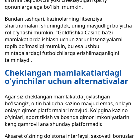
kirishni taqiqlovchi yoki cheklaydigan qat'iy
qonunlarga ega bo'lishi mumkin.
Bundan tashqari, kazinolarning litsenziya
shartnomalari, shuningdek, uning mavjudligi bo'yicha
rol o'ynashi mumkin. "Goldfishka Casino ba'zi
mamlakatlarda ishlash uchun zarur litsenziyalarni
topib bo'lmasligi mumkin, bu esa ushbu
mintaqalardagi futbolchilarga erishilmaganligini
ta'minlaydi.
Cheklangan mamlakatlardagi
o'yinchilar uchun alternativalar
Agar siz cheklangan mamlakatda joylashgan
bo'lsangiz, oltin baliqcha kazino mavjud emas, onlayn
onlayn qimor platformalari mavjud. Ko'pgina kazino
o'yinlari, sport tikish va boshqa qimor imkoniyatlarini
keng qamrovli ana shunday platformadir.
Aksaret o'zining do'stona interfeysi, saxovatli bonuslar