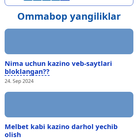
Ommabop yangiliklar
Nima uchun kazino veb-saytlari
bloklangan??
24. Sep 2024
Melbet kabi kazino darhol yechib
olish