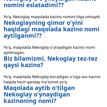
nomini eslatadimi??
Yo'q, Nekoglay maqolada kazino nomini tilga olmaydi.
Nekoglayning qimor o'yini
haqidagi maqolada kazino nomi
aytilganmi??
Yo'q, maqolada Nekoglay o'ynaydigan kazino nomi
aytilmagan.
Biz bilamizmi, Nekoglay tez-tez
qaysi kazino?
Yo'q, maqolada Nekoglay boradigan o'ziga xos kazino
haqida hech qanday ma'lumot yo'q.
Maqolada aytib o'tilgan
Nekoglay o'ynaydigan
kazinoning nomi?