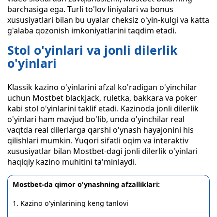
barchasiga ega. Turli to'lov liniyalari va bonus
xususiyatlari bilan bu uyalar cheksiz o'yin-kulgi va katta
g'alaba qozonish imkoniyatlarini taqdim etadi.
Stol o'yinlari va jonli dilerlik
o'yinlari
Klassik kazino o'yinlarini afzal ko'radigan o'yinchilar
uchun Mostbet blackjack, ruletka, bakkara va poker
kabi stol o'yinlarini taklif etadi. Kazinoda jonli dilerlik
o'yinlari ham mavjud bo'lib, unda o'yinchilar real
vaqtda real dilerlarga qarshi o'ynash hayajonini his
qilishlari mumkin. Yuqori sifatli oqim va interaktiv
xususiyatlar bilan Mostbet-dagi jonli dilerlik o'yinlari
haqiqiy kazino muhitini ta'minlaydi.
Mostbet-da qimor o'ynashning afzalliklari:
1. Kazino o'yinlarining keng tanlovi