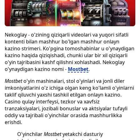
Nekoglay - o'zining qiziqarli videolari va yuqori sifatli
kontenti bilan mashhur bo'lgan mashhur onlayn
kazino strimeri. Ko'pgina tomoshabinlar u o'ynaydigan
kazino haqida qiziqishadi, chunki ular bir xil qiziqarli
o'yin tajribasini kashf qilishni xohlashadi. Nekoglay
o'ynaydigan kazino nomi -
Mostbet
.
Mostbet
o'yin mashinalari, stol o'yinlari va jonli diler
imkoniyatlarini o'z ichiga olgan keng ko'lamli o'yinlarni
taklif qiluvchi yaxshi tashkil etilgan onlayn kazino.
Casino qulay interfeysi, tezkor va xavfsiz
tranzaksiyalari, jozibali bonuslar va aktsiyalar tufayli
oddiy va tajribali o'yinchilar orasida mashhurlikka
erishdi.
O'yinchilar
Mostbet
yetakchi dasturiy