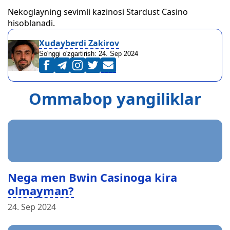
Nekoglayning sevimli kazinosi Stardust Casino
hisoblanadi.
Xudayberdi Zakirov
So'nggi o'zgartirish:
24. Sep 2024
Ommabop yangiliklar
Nega men Bwin Casinoga kira
olmayman?
24. Sep 2024