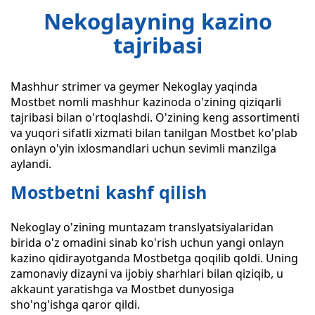
Nekoglayning kazino
tajribasi
Mashhur strimer va geymer Nekoglay yaqinda
Mostbet nomli mashhur kazinoda o'zining qiziqarli
tajribasi bilan o'rtoqlashdi. O'zining keng assortimenti
va yuqori sifatli xizmati bilan tanilgan Mostbet ko'plab
onlayn o'yin ixlosmandlari uchun sevimli manzilga
aylandi.
Mostbetni kashf qilish
Nekoglay o'zining muntazam translyatsiyalaridan
birida o'z omadini sinab ko'rish uchun yangi onlayn
kazino qidirayotganda Mostbetga qoqilib qoldi. Uning
zamonaviy dizayni va ijobiy sharhlari bilan qiziqib, u
akkaunt yaratishga va Mostbet dunyosiga
sho'ng'ishga qaror qildi.