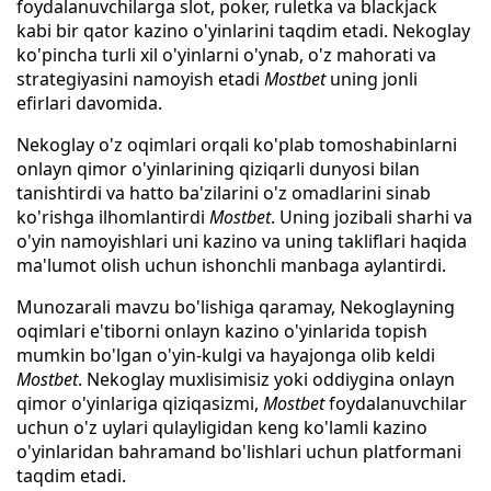
foydalanuvchilarga slot, poker, ruletka va blackjack
kabi bir qator kazino o'yinlarini taqdim etadi. Nekoglay
ko'pincha turli xil o'yinlarni o'ynab, o'z mahorati va
strategiyasini namoyish etadi
Mostbet
uning jonli
efirlari davomida.
Nekoglay o'z oqimlari orqali ko'plab tomoshabinlarni
onlayn qimor o'yinlarining qiziqarli dunyosi bilan
tanishtirdi va hatto ba'zilarini o'z omadlarini sinab
ko'rishga ilhomlantirdi
Mostbet
. Uning jozibali sharhi va
o'yin namoyishlari uni kazino va uning takliflari haqida
ma'lumot olish uchun ishonchli manbaga aylantirdi.
Munozarali mavzu bo'lishiga qaramay, Nekoglayning
oqimlari e'tiborni onlayn kazino o'yinlarida topish
mumkin bo'lgan o'yin-kulgi va hayajonga olib keldi
Mostbet
. Nekoglay muxlisimisiz yoki oddiygina onlayn
qimor o'yinlariga qiziqasizmi,
Mostbet
foydalanuvchilar
uchun o'z uylari qulayligidan keng ko'lamli kazino
o'yinlaridan bahramand bo'lishlari uchun platformani
taqdim etadi.