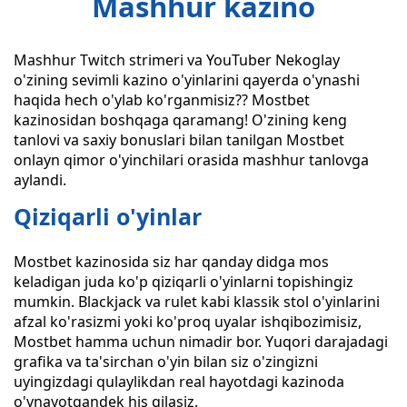
Mashhur kazino
Mashhur Twitch strimeri va YouTuber Nekoglay
o'zining sevimli kazino o'yinlarini qayerda o'ynashi
haqida hech o'ylab ko'rganmisiz?? Mostbet
kazinosidan boshqaga qaramang! O'zining keng
tanlovi va saxiy bonuslari bilan tanilgan Mostbet
onlayn qimor o'yinchilari orasida mashhur tanlovga
aylandi.
Qiziqarli o'yinlar
Mostbet kazinosida siz har qanday didga mos
keladigan juda ko'p qiziqarli o'yinlarni topishingiz
mumkin. Blackjack va rulet kabi klassik stol o'yinlarini
afzal ko'rasizmi yoki ko'proq uyalar ishqibozimisiz,
Mostbet hamma uchun nimadir bor. Yuqori darajadagi
grafika va ta'sirchan o'yin bilan siz o'zingizni
uyingizdagi qulaylikdan real hayotdagi kazinoda
o'ynayotgandek his qilasiz.