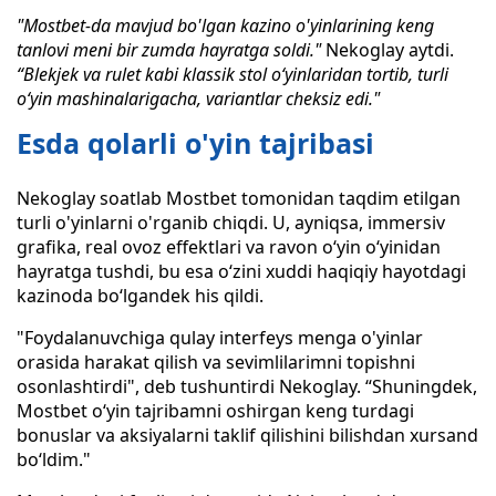
"Mostbet-da mavjud bo'lgan kazino o'yinlarining keng
tanlovi meni bir zumda hayratga soldi."
Nekoglay aytdi.
“Blekjek va rulet kabi klassik stol oʻyinlaridan tortib, turli
oʻyin mashinalarigacha, variantlar cheksiz edi."
Esda qolarli o'yin tajribasi
Nekoglay soatlab Mostbet tomonidan taqdim etilgan
turli o'yinlarni o'rganib chiqdi. U, ayniqsa, immersiv
grafika, real ovoz effektlari va ravon o‘yin o‘yinidan
hayratga tushdi, bu esa o‘zini xuddi haqiqiy hayotdagi
kazinoda bo‘lgandek his qildi.
"Foydalanuvchiga qulay interfeys menga o'yinlar
orasida harakat qilish va sevimlilarimni topishni
osonlashtirdi", deb tushuntirdi Nekoglay. “Shuningdek,
Mostbet oʻyin tajribamni oshirgan keng turdagi
bonuslar va aksiyalarni taklif qilishini bilishdan xursand
boʻldim."