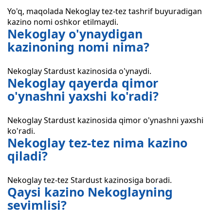
Yo'q, maqolada Nekoglay tez-tez tashrif buyuradigan
kazino nomi oshkor etilmaydi.
Nekoglay o'ynaydigan
kazinoning nomi nima?
Nekoglay Stardust kazinosida o'ynaydi.
Nekoglay qayerda qimor
o'ynashni yaxshi ko'radi?
Nekoglay Stardust kazinosida qimor o'ynashni yaxshi
ko'radi.
Nekoglay tez-tez nima kazino
qiladi?
Nekoglay tez-tez Stardust kazinosiga boradi.
Qaysi kazino Nekoglayning
sevimlisi?