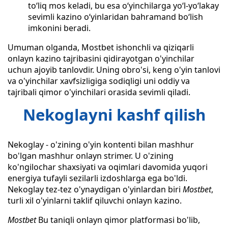
toʻliq mos keladi, bu esa oʻyinchilarga yoʻl-yoʻlakay
sevimli kazino oʻyinlaridan bahramand boʻlish
imkonini beradi.
Umuman olganda, Mostbet ishonchli va qiziqarli
onlayn kazino tajribasini qidirayotgan o'yinchilar
uchun ajoyib tanlovdir. Uning obro'si, keng o'yin tanlovi
va o'yinchilar xavfsizligiga sodiqligi uni oddiy va
tajribali qimor o'yinchilari orasida sevimli qiladi.
Nekoglayni kashf qilish
Nekoglay - o'zining o'yin kontenti bilan mashhur
bo'lgan mashhur onlayn strimer. U o'zining
ko'ngilochar shaxsiyati va oqimlari davomida yuqori
energiya tufayli sezilarli izdoshlarga ega bo'ldi.
Nekoglay tez-tez o'ynaydigan o'yinlardan biri
Mostbet
,
turli xil o'yinlarni taklif qiluvchi onlayn kazino.
Mostbet
Bu taniqli onlayn qimor platformasi bo'lib,