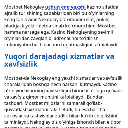
Mostbet Nekoglay
uchun eng yaxshi
kazino sifatida
ajralib turishining sabablaridan biri bu o'yinlarning
keng tanlovidir. Nekoglay o'z omadini slot, poker,
blackjack yoki ruletda sinab ko'rmoqchimi, Mostbet
hamma narsaga ega. Kazino Nekoglayning sevimli
o'yinlaridan zavqlanib, adrenalinni to'ldirish
imkoniyatini hech qachon tugatmasligini ta'minlaydi.
Yuqori darajadagi xizmatlar va
xavfsizlik
Mostbet-da Nekoglay eng yaxshi xizmatlar va xavfsizlik
choralaridan boshqa hech narsani kutmaydi. Kazino
o'z o'yinchilarining xavfsizligini birinchi o'ringa qo'yadi
va xavfsiz qimor muhitini kafolatlaydi. Bundan
tashqari, Mostbet mijozlarni samarali qo‘llab-
quvvatlash xizmatini taklif etadi, bu esa barcha
so‘rovlar va tashvishlar zudlik bilan ko‘rib chiqilishini
ta’minlaydi. Nekoglay o'z o'yiniga ishonch bilan e'tibor