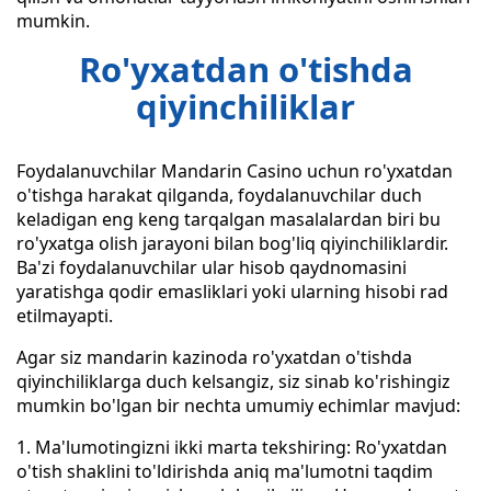
mumkin.
Ro'yxatdan o'tishda
qiyinchiliklar
Foydalanuvchilar Mandarin Casino uchun ro'yxatdan
o'tishga harakat qilganda, foydalanuvchilar duch
keladigan eng keng tarqalgan masalalardan biri bu
ro'yxatga olish jarayoni bilan bog'liq qiyinchiliklardir.
Ba'zi foydalanuvchilar ular hisob qaydnomasini
yaratishga qodir emasliklari yoki ularning hisobi rad
etilmayapti.
Agar siz mandarin kazinoda ro'yxatdan o'tishda
qiyinchiliklarga duch kelsangiz, siz sinab ko'rishingiz
mumkin bo'lgan bir nechta umumiy echimlar mavjud:
1. Ma'lumotingizni ikki marta tekshiring: Ro'yxatdan
o'tish shaklini to'ldirishda aniq ma'lumotni taqdim