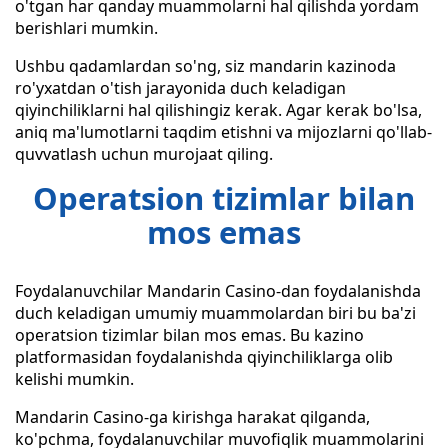
o'tgan har qanday muammolarni hal qilishda yordam
berishlari mumkin.
Ushbu qadamlardan so'ng, siz mandarin kazinoda
ro'yxatdan o'tish jarayonida duch keladigan
qiyinchiliklarni hal qilishingiz kerak. Agar kerak bo'lsa,
aniq ma'lumotlarni taqdim etishni va mijozlarni qo'llab-
quvvatlash uchun murojaat qiling.
Operatsion tizimlar bilan
mos emas
Foydalanuvchilar Mandarin Casino-dan foydalanishda
duch keladigan umumiy muammolardan biri bu ba'zi
operatsion tizimlar bilan mos emas. Bu kazino
platformasidan foydalanishda qiyinchiliklarga olib
kelishi mumkin.
Mandarin Casino-ga kirishga harakat qilganda,
ko'pchma, foydalanuvchilar muvofiqlik muammolarini