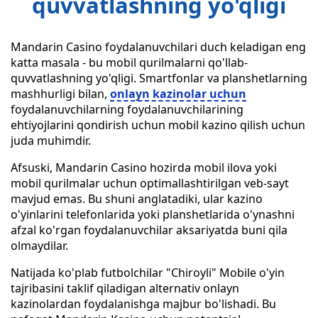
quvvatlashning yo'qligi
Mandarin Casino foydalanuvchilari duch keladigan eng
katta masala - bu mobil qurilmalarni qo'llab-
quvvatlashning yo'qligi. Smartfonlar va planshetlarning
mashhurligi bilan,
onlayn kazinolar uchun
foydalanuvchilarning foydalanuvchilarining
ehtiyojlarini qondirish uchun mobil kazino qilish uchun
juda muhimdir.
Afsuski, Mandarin Casino hozirda mobil ilova yoki
mobil qurilmalar uchun optimallashtirilgan veb-sayt
mavjud emas. Bu shuni anglatadiki, ular kazino
o'yinlarini telefonlarida yoki planshetlarida o'ynashni
afzal ko'rgan foydalanuvchilar aksariyatda buni qila
olmaydilar.
Natijada ko'plab futbolchilar "Chiroyli" Mobile o'yin
tajribasini taklif qiladigan alternativ onlayn
kazinolardan foydalanishga majbur bo'lishadi. Bu