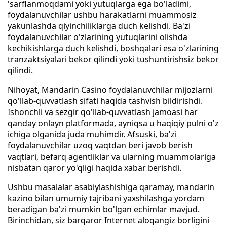
'sarflanmoqdami yoki yutuqlarga ega bo'ladimi,
foydalanuvchilar ushbu harakatlarni muammosiz
yakunlashda qiyinchiliklarga duch kelishdi. Ba'zi
foydalanuvchilar o'zlarining yutuqlarini olishda
kechikishlarga duch kelishdi, boshqalari esa o'zlarining
tranzaktsiyalari bekor qilindi yoki tushuntirishsiz bekor
qilindi.
Nihoyat, Mandarin Casino foydalanuvchilar mijozlarni
qo'llab-quvvatlash sifati haqida tashvish bildirishdi.
Ishonchli va sezgir qo'llab-quvvatlash jamoasi har
qanday onlayn platformada, ayniqsa u haqiqiy pulni o'z
ichiga olganida juda muhimdir. Afsuski, ba'zi
foydalanuvchilar uzoq vaqtdan beri javob berish
vaqtlari, befarq agentliklar va ularning muammolariga
nisbatan qaror yo'qligi haqida xabar berishdi.
Ushbu masalalar asabiylashishiga qaramay, mandarin
kazino bilan umumiy tajribani yaxshilashga yordam
beradigan ba'zi mumkin bo'lgan echimlar mavjud.
Birinchidan, siz barqaror Internet aloqangiz borligini