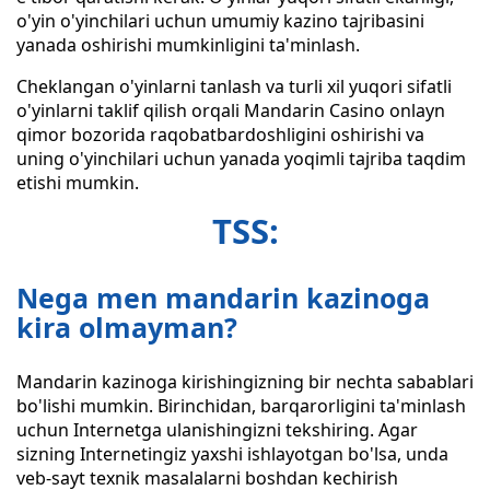
o'yin o'yinchilari uchun umumiy kazino tajribasini
yanada oshirishi mumkinligini ta'minlash.
Cheklangan o'yinlarni tanlash va turli xil yuqori sifatli
o'yinlarni taklif qilish orqali Mandarin Casino onlayn
qimor bozorida raqobatbardoshligini oshirishi va
uning o'yinchilari uchun yanada yoqimli tajriba taqdim
etishi mumkin.
TSS:
Nega men mandarin kazinoga
kira olmayman?
Mandarin kazinoga kirishingizning bir nechta sabablari
bo'lishi mumkin. Birinchidan, barqarorligini ta'minlash
uchun Internetga ulanishingizni tekshiring. Agar
sizning Internetingiz yaxshi ishlayotgan bo'lsa, unda
veb-sayt texnik masalalarni boshdan kechirish