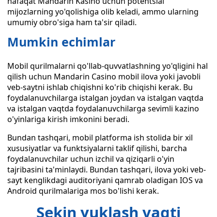
nafaqat Mandarin Kasino uchun potentsial
mijozlarning yo'qolishiga olib keladi, ammo ularning
umumiy obro'siga ham ta'sir qiladi.
Mumkin echimlar
Mobil qurilmalarni qo'llab-quvvatlashning yo'qligini hal
qilish uchun Mandarin Casino mobil ilova yoki javobli
veb-saytni ishlab chiqishni ko'rib chiqishi kerak. Bu
foydalanuvchilarga istalgan joydan va istalgan vaqtda
va istalgan vaqtda foydalanuvchilarga sevimli kazino
o'yinlariga kirish imkonini beradi.
Bundan tashqari, mobil platforma ish stolida bir xil
xususiyatlar va funktsiyalarni taklif qilishi, barcha
foydalanuvchilar uchun izchil va qiziqarli o'yin
tajribasini ta'minlaydi. Bundan tashqari, ilova yoki veb-
sayt kenglikdagi auditoriyani qamrab oladigan IOS va
Android qurilmalariga mos bo'lishi kerak.
Sekin yuklash vaqti