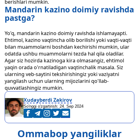
berishlari mumkin.
Mandarin kazino doimiy ravishda
pastga?
Yo'q, mandarin kazino doimiy ravishda ishlamayapti.
Ehtimol, kazino vaqtincha olib borilishi yoki vaqti-vaqti
bilan muammolarni boshdan kechirishi mumkin, ular
odatda ushbu muammolarni tezda hal qila oladilar.
Agar siz hozirda kazinoga kira olmasangiz, ehtimol
yaqin orada o'rnatiladigan vaqtinchalik masala. Siz
ularning veb-saytini tekshirishingiz yoki vaziyatni
yangilash uchun ularning mijozlarini qo'llab-
quvvatlashingiz mumkin.
Xudayberdi Zakirov
So'nggi o'zgartirish:
24. Sep 2024
Ommabop yangiliklar