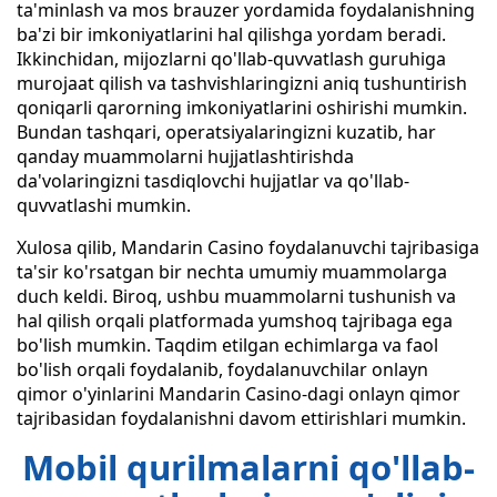
ta'minlash va mos brauzer yordamida foydalanishning
ba'zi bir imkoniyatlarini hal qilishga yordam beradi.
Ikkinchidan, mijozlarni qo'llab-quvvatlash guruhiga
murojaat qilish va tashvishlaringizni aniq tushuntirish
qoniqarli qarorning imkoniyatlarini oshirishi mumkin.
Bundan tashqari, operatsiyalaringizni kuzatib, har
qanday muammolarni hujjatlashtirishda
da'volaringizni tasdiqlovchi hujjatlar va qo'llab-
quvvatlashi mumkin.
Xulosa qilib, Mandarin Casino foydalanuvchi tajribasiga
ta'sir ko'rsatgan bir nechta umumiy muammolarga
duch keldi. Biroq, ushbu muammolarni tushunish va
hal qilish orqali platformada yumshoq tajribaga ega
bo'lish mumkin. Taqdim etilgan echimlarga va faol
bo'lish orqali foydalanib, foydalanuvchilar onlayn
qimor o'yinlarini Mandarin Casino-dagi onlayn qimor
tajribasidan foydalanishni davom ettirishlari mumkin.
Mobil qurilmalarni qo'llab-