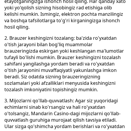
etayotganingizga ishonch hosil qiling. Har qanday xato
yoki yo'qolish sizning hisobingiz rad etishiga olib
kelishi mumkin. Ismingiz, elektron pochta manzilingiz
va boshqa tafsilotlarga to'g'ri kirganingizga ishonch
hosil qiling.
2. Brauzer keshingizni tozalang: ba'zida ro'yxatdan
o'tish jarayoni bilan bog'liq muammolar
brauzeringizda eskirgan yoki keshlangan ma'lumotlar
tufayli bo'lishi mumkin. Brauzer keshingizni tozalash
sahifani yangilashga yordam beradi va ro'yxatdan
o'tish jarayonini muvaffaqiyatli yakunlashga imkon
beradi. Siz odatda sizning brauzeringizning
sozlamalari yoki afzalliklari menyusida keshingizni
tozalash imkoniyatini topishingiz mumkin.
3. Mijozlarni qo'llab-quvvatlash: Agar siz yuqoridagi
echimlarni sinab ko'rsangiz va hali ro'yxatdan
o'tolsangiz, Mandarin Casino-dagi mijozlarni qo'llab-
quvvatlash guruhiga murojaat qilish tavsiya etiladi.
Ular sizga qo'shimcha yordam berishlari va ro'yxatdan