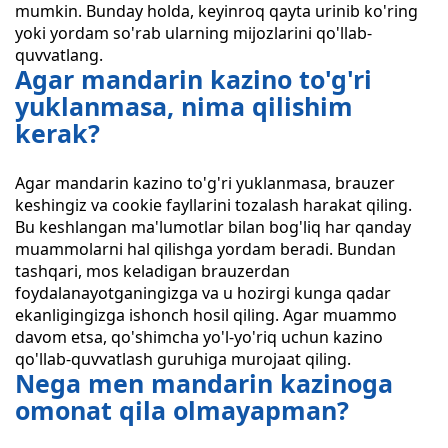
mumkin. Bunday holda, keyinroq qayta urinib ko'ring
yoki yordam so'rab ularning mijozlarini qo'llab-
quvvatlang.
Agar mandarin kazino to'g'ri
yuklanmasa, nima qilishim
kerak?
Agar mandarin kazino to'g'ri yuklanmasa, brauzer
keshingiz va cookie fayllarini tozalash harakat qiling.
Bu keshlangan ma'lumotlar bilan bog'liq har qanday
muammolarni hal qilishga yordam beradi. Bundan
tashqari, mos keladigan brauzerdan
foydalanayotganingizga va u hozirgi kunga qadar
ekanligingizga ishonch hosil qiling. Agar muammo
davom etsa, qo'shimcha yo'l-yo'riq uchun kazino
qo'llab-quvvatlash guruhiga murojaat qiling.
Nega men mandarin kazinoga
omonat qila olmayapman?