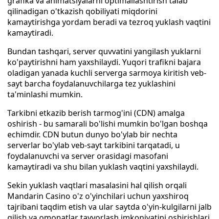
grafika va animatsiyalarni optimallashtirish talab
qilinadigan o'tkazish qobiliyati miqdorini
kamaytirishga yordam beradi va tezroq yuklash vaqtini
kamaytiradi.
Bundan tashqari, server quvvatini yangilash yuklarni
ko'paytirishni ham yaxshilaydi. Yuqori trafikni bajara
oladigan yanada kuchli serverga sarmoya kiritish veb-
sayt barcha foydalanuvchilarga tez yuklashini
ta'minlashi mumkin.
Tarkibni etkazib berish tarmog'ini (CDN) amalga
oshirish - bu samarali bo'lishi mumkin bo'lgan boshqa
echimdir. CDN butun dunyo bo'ylab bir nechta
serverlar bo'ylab veb-sayt tarkibini tarqatadi, u
foydalanuvchi va server orasidagi masofani
kamaytiradi va shu bilan yuklash vaqtini yaxshilaydi.
Sekin yuklash vaqtlari masalasini hal qilish orqali
Mandarin Casino o'z o'yinchilari uchun yaxshiroq
tajribani taqdim etish va ular saytda o'yin-kulgilarni jalb
qilish va omonatlar tayyorlash imkoniyatini oshirishlari