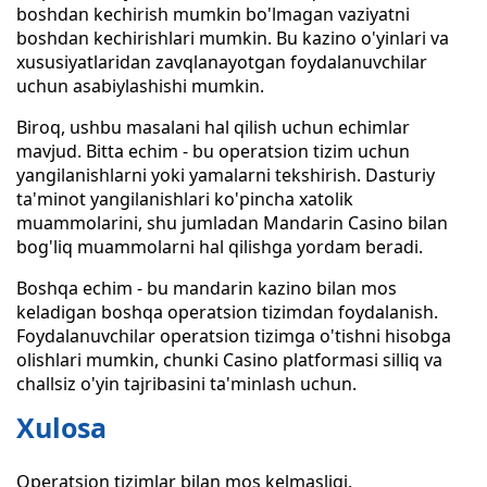
boshdan kechirish mumkin bo'lmagan vaziyatni
boshdan kechirishlari mumkin. Bu kazino o'yinlari va
xususiyatlaridan zavqlanayotgan foydalanuvchilar
uchun asabiylashishi mumkin.
Biroq, ushbu masalani hal qilish uchun echimlar
mavjud. Bitta echim - bu operatsion tizim uchun
yangilanishlarni yoki yamalarni tekshirish. Dasturiy
ta'minot yangilanishlari ko'pincha xatolik
muammolarini, shu jumladan Mandarin Casino bilan
bog'liq muammolarni hal qilishga yordam beradi.
Boshqa echim - bu mandarin kazino bilan mos
keladigan boshqa operatsion tizimdan foydalanish.
Foydalanuvchilar operatsion tizimga o'tishni hisobga
olishlari mumkin, chunki Casino platformasi silliq va
challsiz o'yin tajribasini ta'minlash uchun.
Xulosa
Operatsion tizimlar bilan mos kelmasligi,