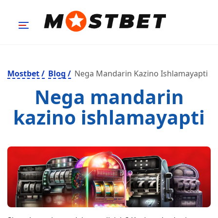
Mostbet
/
Blog
/
Nega Mandarin Kazino Ishlamayapti
Nega mandarin
kazino ishlamayapti