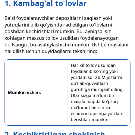
1. Kambag'al to'lovlar
Ba'zi foydalanuvchilar depozitlarni saqlash yoki
yutuqlarini olib qo'yishda rad etilgan to'lovlarni
boshdan kechirishlari mumkin. Bu, ayniqsa, siz
xohlagan maxsus to'lov usulidan foydalanayotgan
bo'lsangiz, bu asabiylashishi mumkin. Ushbu masalani
hal qilish uchun quyidagilarni tekshiring:
Har xil to'lov usulidan
foydalanib ko'ring yoki
yordam so'rab Mijozlarni
qo'llab-quvvatlash
guruhiga murojaat qiling.
Mumkin echim:
Ular sizga ma'lum bir
masala haqida ko'proq
ma'lumot berish va
echimni topishga yordam
berishlari mumkin.
2. Kechiktirilgan chekinish