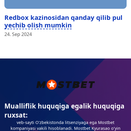
Redbox kazinosidan qanday qilib pul
yechib olish mumkin
24. Sep 2024
Mualliflik huquqiga egalik huquqiga
ruxsat:
veb-sayti O'zbekistonda litsenziyaga ega Mostbet
kompaniyasi vakili hisoblanadi. Mostbet Kyurasao oʻyin