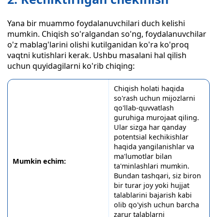
Yana bir muammo foydalanuvchilari duch kelishi
mumkin. Chiqish so'ralgandan so'ng, foydalanuvchilar
o'z mablag'larini olishi kutilganidan ko'ra ko'proq
vaqtni kutishlari kerak. Ushbu masalani hal qilish
uchun quyidagilarni ko'rib chiqing:
Chiqish holati haqida
so'rash uchun mijozlarni
qo'llab-quvvatlash
guruhiga murojaat qiling.
Ular sizga har qanday
potentsial kechikishlar
haqida yangilanishlar va
ma'lumotlar bilan
Mumkin echim:
ta'minlashlari mumkin.
Bundan tashqari, siz biron
bir turar joy yoki hujjat
talablarini bajarish kabi
olib qo'yish uchun barcha
zarur talablarni