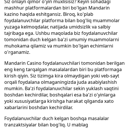
Siz onlayn qimor o'yin muxlisisiz? Keyin sohadagi
mashhur platformalardan biri bo'lgan Mandarin
kazino haqida eshitgansiz. Biroq, ko'plab
foydalanuvchilar platforma bilan bog'liq muammolar
yuzaga kelmoqdalar, natijada umidsizlik va salbiy
tajribaga ega. Ushbu maqolada biz foydalanuvchilar
tomonidan duch kelgan ba'zi umumiy muammolarni
muhokama qilamiz va mumkin bo'lgan echimlarni
o'rganamiz.
Mandarin Casino foydalanuvchilari tomonidan berilgan
eng keng tarqalgan masalalardan biri bu platformaga
kirish qiyin. Siz tizimga kira olmaydigan yoki veb-sayt
orqali foydalana olmaganingizda juda asabiylashish
mumkin. Ba'zi foydalanuvchilar sekin yuklash vaqtini
boshdan kechirdilar, boshqalari esa ba'zi o'yinlarga
yoki xususiyatlarga kirishga harakat qilganda xato
xabarlarini boshdan kechirdilar.
Foydalanuvchilar duch kelgan boshqa masalalar
tranzaktsiyalar bilan bog'liq. U mablag