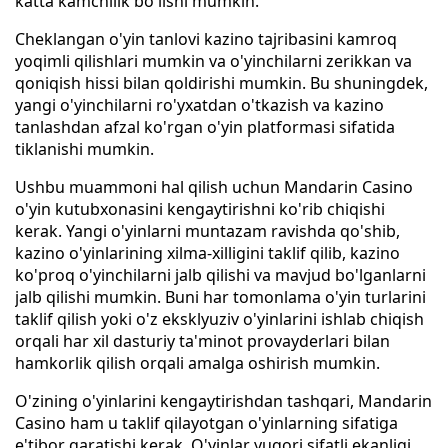
katta kamchilik bo'lishi mumkin.
Cheklangan o'yin tanlovi kazino tajribasini kamroq
yoqimli qilishlari mumkin va o'yinchilarni zerikkan va
qoniqish hissi bilan qoldirishi mumkin. Bu shuningdek,
yangi o'yinchilarni ro'yxatdan o'tkazish va kazino
tanlashdan afzal ko'rgan o'yin platformasi sifatida
tiklanishi mumkin.
Ushbu muammoni hal qilish uchun Mandarin Casino
o'yin kutubxonasini kengaytirishni ko'rib chiqishi
kerak. Yangi o'yinlarni muntazam ravishda qo'shib,
kazino o'yinlarining xilma-xilligini taklif qilib, kazino
ko'proq o'yinchilarni jalb qilishi va mavjud bo'lganlarni
jalb qilishi mumkin. Buni har tomonlama o'yin turlarini
taklif qilish yoki o'z eksklyuziv o'yinlarini ishlab chiqish
orqali har xil dasturiy ta'minot provayderlari bilan
hamkorlik qilish orqali amalga oshirish mumkin.
O'zining o'yinlarini kengaytirishdan tashqari, Mandarin
Casino ham u taklif qilayotgan o'yinlarning sifatiga
e'tibor qaratishi kerak. O'yinlar yuqori sifatli ekanligi,