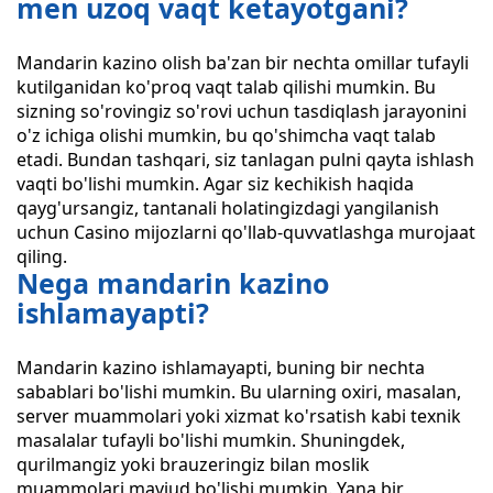
men uzoq vaqt ketayotgani?
Mandarin kazino olish ba'zan bir nechta omillar tufayli
kutilganidan ko'proq vaqt talab qilishi mumkin. Bu
sizning so'rovingiz so'rovi uchun tasdiqlash jarayonini
o'z ichiga olishi mumkin, bu qo'shimcha vaqt talab
etadi. Bundan tashqari, siz tanlagan pulni qayta ishlash
vaqti bo'lishi mumkin. Agar siz kechikish haqida
qayg'ursangiz, tantanali holatingizdagi yangilanish
uchun Casino mijozlarni qo'llab-quvvatlashga murojaat
qiling.
Nega mandarin kazino
ishlamayapti?
Mandarin kazino ishlamayapti, buning bir nechta
sabablari bo'lishi mumkin. Bu ularning oxiri, masalan,
server muammolari yoki xizmat ko'rsatish kabi texnik
masalalar tufayli bo'lishi mumkin. Shuningdek,
qurilmangiz yoki brauzeringiz bilan moslik
muammolari mavjud bo'lishi mumkin. Yana bir