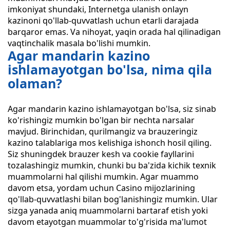
imkoniyat shundaki, Internetga ulanish onlayn
kazinoni qo'llab-quvvatlash uchun etarli darajada
barqaror emas. Va nihoyat, yaqin orada hal qilinadigan
vaqtinchalik masala bo'lishi mumkin.
Agar mandarin kazino
ishlamayotgan bo'lsa, nima qila
olaman?
Agar mandarin kazino ishlamayotgan bo'lsa, siz sinab
ko'rishingiz mumkin bo'lgan bir nechta narsalar
mavjud. Birinchidan, qurilmangiz va brauzeringiz
kazino talablariga mos kelishiga ishonch hosil qiling.
Siz shuningdek brauzer kesh va cookie fayllarini
tozalashingiz mumkin, chunki bu ba'zida kichik texnik
muammolarni hal qilishi mumkin. Agar muammo
davom etsa, yordam uchun Casino mijozlarining
qo'llab-quvvatlashi bilan bog'lanishingiz mumkin. Ular
sizga yanada aniq muammolarni bartaraf etish yoki
davom etayotgan muammolar to'g'risida ma'lumot