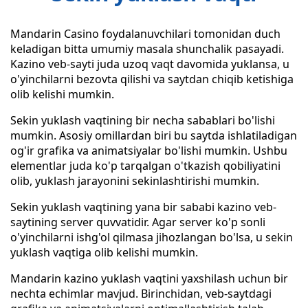
Mandarin Casino foydalanuvchilari tomonidan duch
keladigan bitta umumiy masala shunchalik pasayadi.
Kazino veb-sayti juda uzoq vaqt davomida yuklansa, u
o'yinchilarni bezovta qilishi va saytdan chiqib ketishiga
olib kelishi mumkin.
Sekin yuklash vaqtining bir necha sabablari bo'lishi
mumkin. Asosiy omillardan biri bu saytda ishlatiladigan
og'ir grafika va animatsiyalar bo'lishi mumkin. Ushbu
elementlar juda ko'p tarqalgan o'tkazish qobiliyatini
olib, yuklash jarayonini sekinlashtirishi mumkin.
Sekin yuklash vaqtining yana bir sababi kazino veb-
saytining server quvvatidir. Agar server ko'p sonli
o'yinchilarni ishg'ol qilmasa jihozlangan bo'lsa, u sekin
yuklash vaqtiga olib kelishi mumkin.
Mandarin kazino yuklash vaqtini yaxshilash uchun bir
nechta echimlar mavjud. Birinchidan, veb-saytdagi