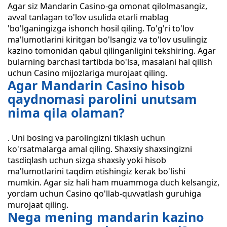
Agar siz Mandarin Casino-ga omonat qilolmasangiz,
avval tanlagan to'lov usulida etarli mablag
'bo'lganingizga ishonch hosil qiling. To'g'ri to'lov
ma'lumotlarini kiritgan bo'lsangiz va to'lov usulingiz
kazino tomonidan qabul qilinganligini tekshiring. Agar
bularning barchasi tartibda bo'lsa, masalani hal qilish
uchun Casino mijozlariga murojaat qiling.
Agar Mandarin Casino hisob
qaydnomasi parolini unutsam
nima qila olaman?
. Uni bosing va parolingizni tiklash uchun
ko'rsatmalarga amal qiling. Shaxsiy shaxsingizni
tasdiqlash uchun sizga shaxsiy yoki hisob
ma'lumotlarini taqdim etishingiz kerak bo'lishi
mumkin. Agar siz hali ham muammoga duch kelsangiz,
yordam uchun Casino qo'llab-quvvatlash guruhiga
murojaat qiling.
Nega mening mandarin kazino