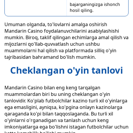
bajarganingizga ishonch
hosil qiling.
Umuman olganda, to'lovlarni amalga oshirish
Mandarin Casino foydalanuvchilarini asabiylashishi
mumkin. Biroq, taklif qilingan echimlarga amal qilish va
mijozlarni qo'llab-quvvatlash uchun ushbu
muammolarni hal qilish va platformada silliq o'yin
tajribasidan bahramand bo'lish mumkin.
Cheklangan o'yin tanlovi
Mandarin Casino bilan eng keng tarqalgan
muammolardan biri bu uning cheklangan o'yin
tanlovidir. Ko'plab futbolchilar kazino turli xil o'yinlarga
ega emasligini, ayniqsa, ko'pgina onlayn kazinolarga
qaraganda ko'pi bilan taqqoslaganda. Bu turli xil
o'yinlarni o'rganadigan va tanlash uchun keng
imkoniyatlarga ega bo'lishni istagan futbolchilar uchun