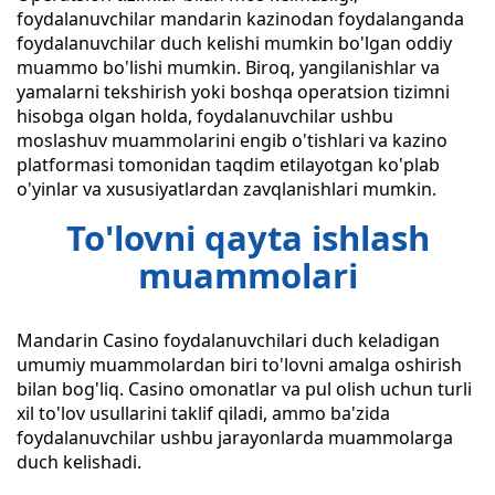
foydalanuvchilar mandarin kazinodan foydalanganda
foydalanuvchilar duch kelishi mumkin bo'lgan oddiy
muammo bo'lishi mumkin. Biroq, yangilanishlar va
yamalarni tekshirish yoki boshqa operatsion tizimni
hisobga olgan holda, foydalanuvchilar ushbu
moslashuv muammolarini engib o'tishlari va kazino
platformasi tomonidan taqdim etilayotgan ko'plab
o'yinlar va xususiyatlardan zavqlanishlari mumkin.
To'lovni qayta ishlash
muammolari
Mandarin Casino foydalanuvchilari duch keladigan
umumiy muammolardan biri to'lovni amalga oshirish
bilan bog'liq. Casino omonatlar va pul olish uchun turli
xil to'lov usullarini taklif qiladi, ammo ba'zida
foydalanuvchilar ushbu jarayonlarda muammolarga
duch kelishadi.