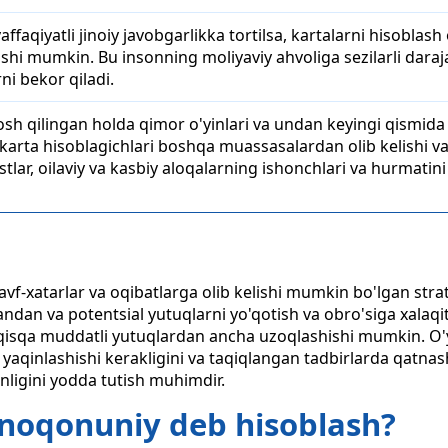
aqiyatli jinoiy javobgarlikka tortilsa, kartalarni hisoblash 
hi mumkin. Bu insonning moliyaviy ahvoliga sezilarli daraja
ni bekor qiladi.
fosh qilingan holda qimor o'yinlari va undan keyingi qismida
karta hisoblagichlari boshqa muassasalardan olib kelishi va
tlar, oilaviy va kasbiy aloqalarning ishonchlari va hurmatini
 xavf-xatarlar va oqibatlarga olib kelishi mumkin bo'lgan stra
ndan va potentsial yutuqlarni yo'qotish va obro'siga xalaqi
r qisqa muddatli yutuqlardan ancha uzoqlashishi mumkin. O'
ri yaqinlashishi kerakligini va taqiqlangan tadbirlarda qatna
nligini yodda tutish muhimdir.
 noqonuniy deb hisoblash?