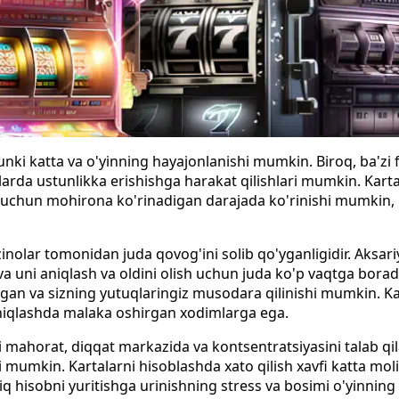
nki katta va o'yinning hayajonlanishi mumkin. Biroq, ba'zi 
nlarda ustunlikka erishishga harakat qilishlari mumkin. Karta
sh uchun mohirona ko'rinadigan darajada ko'rinishi mumkin, 
inolar tomonidan juda qovog'ini solib qo'yganligidir. Aksari
a uni aniqlash va oldini olish uchun juda ko'p vaqtga boradi
ngan va sizning yutuqlaringiz musodara qilinishi mumkin. Ka
aniqlashda malaka oshirgan xodimlarga ega.
 mahorat, diqqat markazida va kontsentratsiyasini talab qil
ri mumkin. Kartalarni hisoblashda xato qilish xavfi katta mol
iq hisobni yuritishga urinishning stress va bosimi o'yinning