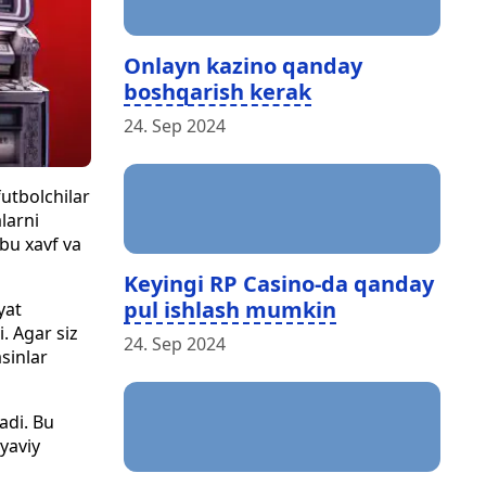
Onlayn kazino qanday
boshqarish kerak
24. Sep 2024
futbolchilar
larni
bu xavf va
Keyingi RP Casino-da qanday
pul ishlash mumkin
yat
. Agar siz
24. Sep 2024
sinlar
adi. Bu
iyaviy