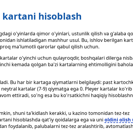
 kartani hisoblash
dagi o'yinlarda qimor o'yinlari, ustunlik qilish va g'alaba q
nidan ishlatiladigan mashhur usul. Bu, ishlov berilgan kart
proq ma'lumotli qarorlar qabul qilish uchun.
 kartalar o'yinchi uchun qulayroqdir, boshqalari dilerga nis
'yinchi kemada qolgan ba'zi kartalarning ehtimolligini bahola
ladi. Bu har bir kartaga qiymatlarni belgilaydi: past kartochk
neytral kartalar (7-9) qiymatga ega 0. Pleyer kartalar ko'rib
davom ettiradi, so'ng esa bu ko'rsatkichni haqiqiy hisoblash
umkin, shuni ta'kidlash kerakki, u kazino tomonidan tez-tez
kartani hisoblashda qat'iy qoidalarga ega va uni
oldini olis
ardan foydalanib, palubalarni tez-tez aralashtirib, avtomatlash