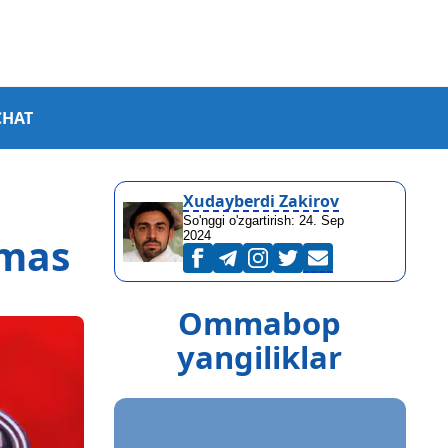
CHAT
Xudayberdi Zakirov
So'nggi o'zgartirish:
24. Sep
2024
emas
Ommabop
yangiliklar