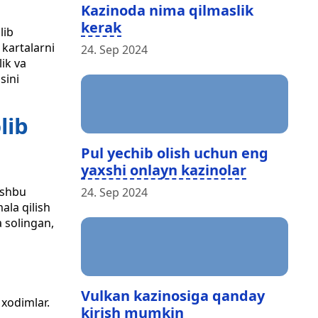
Kazinoda nima qilmaslik
kerak
lib
 kartalarni
24. Sep 2024
lik va
sini
lib
Pul yechib olish uchun eng
yaxshi onlayn kazinolar
 Ushbu
24. Sep 2024
ala qilish
a solingan,
Vulkan kazinosiga qanday
 xodimlar.
kirish mumkin
.