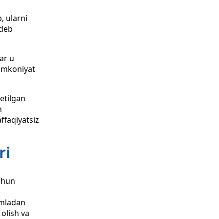
, ularni
 deb
ar u
 imkoniyat
etilgan
h
ffaqiyatsiz
ri
uchun
umladan
 olish va