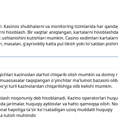
in. Kasinos shubhalarni va monitoring tizimlarida har qanda
rni hisoblash. Bir vaqtlar aniqlangan, kartalarni hisoblash
at ushlanishini kutishlari mumkin. Casino xodimlari kartalarn
n, masalan, g'ayrioddiy katta pul tikish yoki to'satdan pishir
gichlari kazinodan darhol chiqarib olish mumkin va doimiy 
t muassasalar taqiqlangan o'yinchilar ma'lumot bazasini olib
o'yi turli kazinolardan chiqarilishiga olib kelishi mumkin.
isoblash noqonuniy deb hisoblanadi. Kazino operatorlari huq
ijada jarimalar, huquqiy ayblovlar va hatto qamoqqa olish. 
onal hayotiga ta'sir ko'rsatadigan uzoq muddatli huquqiy
da tutish muhimdir.