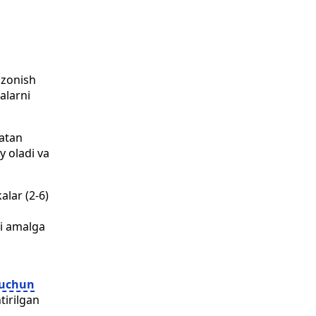
ozonish
alarni
batan
y oladi va
alar (2-6)
ni amalga
h uchun
tirilgan