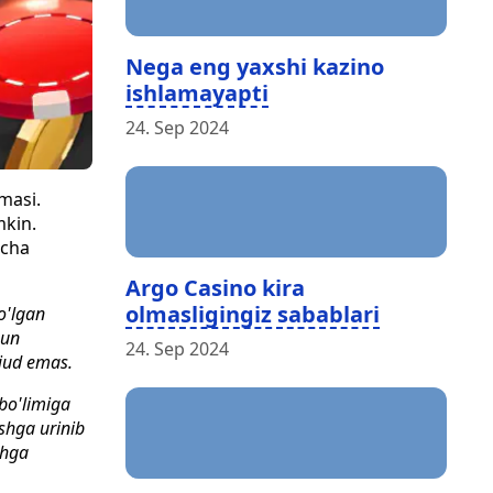
Nega eng yaxshi kazino
ishlamayapti
24. Sep 2024
rmasi.
mkin.
icha
Argo Casino kira
olmasligingiz sabablari
o'lgan
hun
24. Sep 2024
vjud emas.
 bo'limiga
ashga urinib
shga