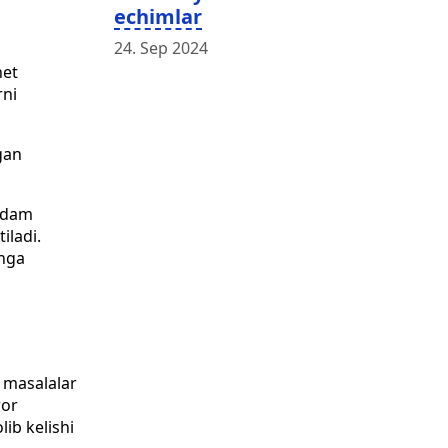
echimlar
24. Sep 2024
net
rni
gan
ordam
iladi.
shga
u masalalar
ror
lib kelishi