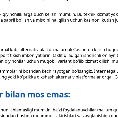
k qiyinchiliklarga duch kelishi mumkin. Bu texnik xizmat yo
 sabrli bo'lish va misolni hal qilish uchun kazinoni kutish j
r xil kabi alternativ platforma orqali Casino-ga kirish huquq
port tikish imkoniyatlarini taklif qiladigan ishonchli onlayn 
n o'yinchilar uchun muqobil variant bo'lib xizmat qilishi m
molarini boshdan kechirayotgan bo'lsangiz, Internetga u
ng yoki ko'prikka o'xshash alternativ platformalar orqali 
r bilan mos emas:
uchun ishlamasligi mumkin, ba'zi foydalanuvchilar ma'lum qu
Casinodan boshqa muammosiz kirishlari va zavqlanishiga qodi