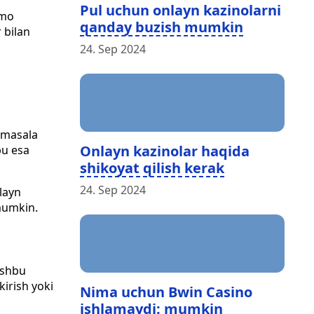
Pul uchun onlayn kazinolarni
mmo
qanday buzish mumkin
 bilan
24. Sep 2024
 masala
Onlayn kazinolar haqida
bu esa
shikoyat qilish kerak
24. Sep 2024
nlayn
 mumkin.
 Ushbu
irish yoki
Nima uchun Bwin Casino
ishlamaydi: mumkin