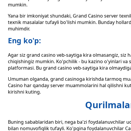
mumkin.
Yana bir imkoniyat shundaki, Grand Casino server texni
texnik masalalar tufayli bo'lishi mumkin. Bunday hollarda
muhimdir.
Eng ko'p:
Agar siz grand casino veb-saytiga kira olmasangiz, siz ha
chiqishingiz mumkin. Ko'pchilik - bu kazino o'yinlari va s
platformasi. Bu grand casino veb-saytiga kira olmaydiga
Umuman olganda, grand casinoga kirishda tarmoq muam
Casino har qanday server muammolarini hal qilishni kuti
kirishni kuting.
Qurilmala
Buning sabablaridan biri, nega ba'zi foydalanuvchilar 
bilan nomuvofiqlik tufayli. Ko'pgina foydalanuvchilar 