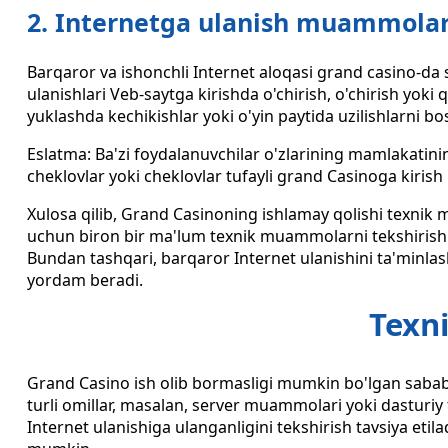
2. Internetga ulanish muammolar
Barqaror va ishonchli Internet aloqasi grand casino-da si
ulanishlari Veb-saytga kirishda o'chirish, o'chirish yoki 
yuklashda kechikishlar yoki o'yin paytida uzilishlarni 
Eslatma: Ba'zi foydalanuvchilar o'zlarining mamlakatin
cheklovlar yoki cheklovlar tufayli grand Casinoga kiris
Xulosa qilib, Grand Casinoning ishlamay qolishi texnik 
uchun biron bir ma'lum texnik muammolarni tekshirish yo
Bundan tashqari, barqaror Internet ulanishini ta'minl
yordam beradi.
Texni
Grand Casino ish olib bormasligi mumkin bo'lgan sababl
turli omillar, masalan, server muammolari yoki dasturiy
Internet ulanishiga ulanganligini tekshirish tavsiya etila