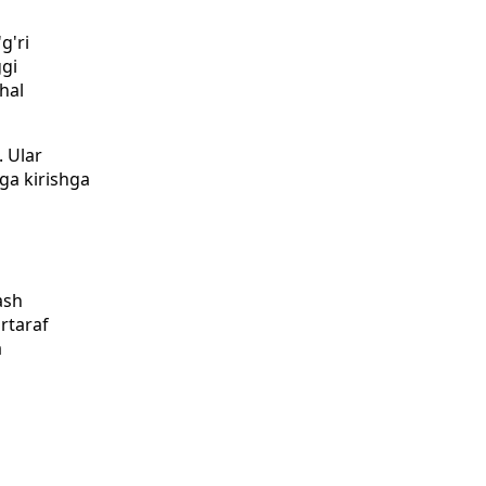
g'ri
ggi
hal
 Ular
ga kirishga
ash
artaraf
a