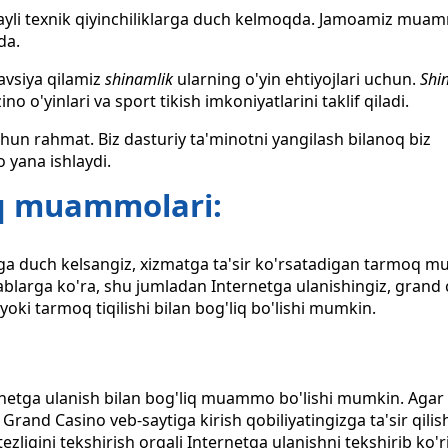
ayli texnik qiyinchiliklarga duch kelmoqda. Jamoamiz muamm
da.
tavsiya qilamiz
shinamlik
ularning o'yin ehtiyojlari uchun.
Shi
no o'yinlari va sport tikish imkoniyatlarini taklif qiladi.
hun rahmat. Biz dasturiy ta'minotni yangilash bilanoq biz
 yana ishlaydi.
 muammolari:
larga duch kelsangiz, xizmatga ta'sir ko'rsatadigan tarmoq 
larga ko'ra, shu jumladan Internetga ulanishingiz, grand 
oki tarmoq tiqilishi bilan bog'liq bo'lishi mumkin.
tga ulanish bilan bog'liq muammo bo'lishi mumkin. Agar 
 Grand Casino veb-saytiga kirish qobiliyatingizga ta'sir qili
ezligini tekshirish orqali Internetga ulanishni tekshirib ko'r