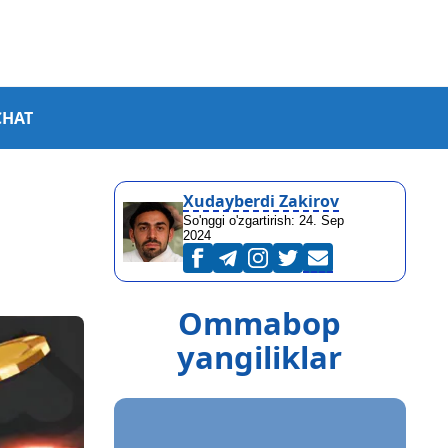
CHAT
Xudayberdi Zakirov
So'nggi o'zgartirish:
24. Sep
2024
Ommabop
yangiliklar