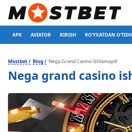
APK
AVIATOR
KIRISH
RO‘YXATDAN O‘TISH
Mostbet
/
Blog
/
Nega Grand Casino Ishlamaydi
Nega grand casino i