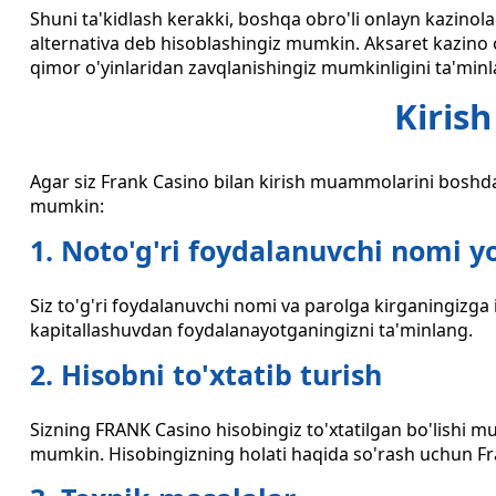
Shuni ta'kidlash kerakki, boshqa obro'li onlayn kazinol
alternativa deb hisoblashingiz mumkin. Aksaret kazino o'yi
qimor o'yinlaridan zavqlanishingiz mumkinligini ta'minl
Kiris
Agar siz Frank Casino bilan kirish muammolarini boshda
mumkin:
1. Noto'g'ri foydalanuvchi nomi y
Siz to'g'ri foydalanuvchi nomi va parolga kirganingizga i
kapitallashuvdan foydalanayotganingizni ta'minlang.
2. Hisobni to'xtatib turish
Sizning FRANK Casino hisobingiz to'xtatilgan bo'lishi mum
mumkin. Hisobingizning holati haqida so'rash uchun Fra