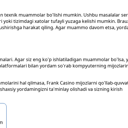
bilan texnik muammolar bo'lishi mumkin. Ushbu masalalar se
 yoki tizimdagi xatolar tufayli yuzaga kelishi mumkin. Brau
ga tushirishga harakat qiling. Agar muammo davom etsa, yo
malari. Agar siz eng ko'p ishlatiladigan muammolar bo'lsa, 
 platformalari bilan yordam so'rab kompyuterning mijozlarini
olarini hal qilmasa, Frank Casino mijozlarni qo'llab-quvva
shaxsiy yordamingizni ta'minlay olishadi va sizning kirish
om