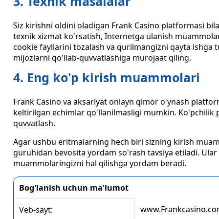
3. Texnik masalalar
Siz kirishni oldini oladigan Frank Casino platformasi 
texnik xizmat ko'rsatish, Internetga ulanish muammolari
cookie fayllarini tozalash va qurilmangizni qayta ish
mijozlarni qo'llab-quvvatlashiga murojaat qiling.
4. Eng ko'p kirish muammolari
Frank Casino va aksariyat onlayn qimor o'ynash platfor
keltirilgan echimlar qo'llanilmasligi mumkin. Ko'pchilik
quvvatlash.
Agar ushbu eritmalarning hech biri sizning kirish muamm
guruhidan bevosita yordam so'rash tavsiya etiladi. Ular 
muammolaringizni hal qilishga yordam beradi.
Bog'lanish uchun ma'lumot
www.Frankcasino.c
Veb-sayt: