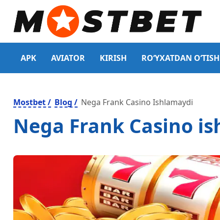
APK
AVIATOR
KIRISH
RO‘YXATDAN O‘TISH
Mostbet
/
Blog
/
Nega Frank Casino Ishlamaydi
Nega Frank Casino i