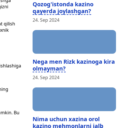
ishga
Qozog'istonda kazino
izni
qayerda joylashgan?
24. Sep 2024
 qilish
exnik
Nega men Rizk kazinoga kira
ishlashiga
olmayman?
24. Sep 2024
ning
mumkin. Bu
Nima uchun xazina orol
kazino mehmonlarni jalb