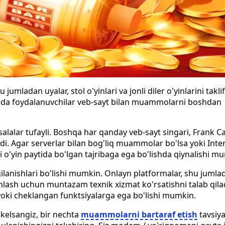
jumladan uyalar, stol o'yinlari va jonli diler o'yinlarini takli
'zida foydalanuvchilar veb-sayt bilan muammolarni boshdan
lalar tufayli. Boshqa har qanday veb-sayt singari, Frank Ca
adi. Agar serverlar bilan bog'liq muammolar bo'lsa yoki Int
 o'yin paytida bo'lgan tajribaga ega bo'lishda qiynalishi m
gilanishlari bo'lishi mumkin. Onlayn platformalar, shu jumla
minlash uchun muntazam texnik xizmat ko'rsatishni talab qil
yoki cheklangan funktsiyalarga ega bo'lishi mumkin.
kelsangiz, bir nechta
muammolarni bartaraf etish
tavsiya 