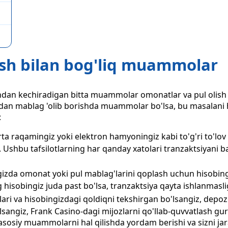
ish bilan bog'liq muammolar
dan kechiradigan bitta muammolar omonatlar va pul olish 
zdan mablag 'olib borishda muammolar bo'lsa, bu masalani h
:
karta raqamingiz yoki elektron hamyoningiz kabi to'g'ri to'lov
. Ushbu tafsilotlarning har qanday xatolari tranzaktsiyani b
gizda omonat yoki pul mablag'larini qoplash uchun hisobing
g hisobingiz juda past bo'lsa, tranzaktsiya qayta ishlanmasl
otlari va hisobingizdagi qoldiqni tekshirgan bo'lsangiz, depo
lsangiz, Frank Casino-dagi mijozlarni qo'llab-quvvatlash gu
ir asosiy muammolarni hal qilishda yordam berishi va sizni ja