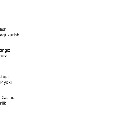
lishi
aqt kutish
tingiz
zura
oshqa
P yoki
 Casino-
rlik