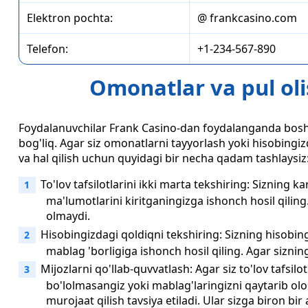
Elektron pochta:
@ frankcasino.com
Telefon:
+1-234-567-890
Omonatlar va pul ol
Foydalanuvchilar Frank Casino-dan foydalanganda bosh
bog'liq. Agar siz omonatlarni tayyorlash yoki hisobingi
va hal qilish uchun quyidagi bir necha qadam tashlaysiz
To'lov tafsilotlarini ikki marta tekshiring: Sizning 
ma'lumotlarini kiritganingizga ishonch hosil qiling
olmaydi.
Hisobingizdagi qoldiqni tekshiring: Sizning hisobin
mablag 'borligiga ishonch hosil qiling. Agar siznin
Mijozlarni qo'llab-quvvatlash: Agar siz to'lov tafsil
bo'lolmasangiz yoki mablag'laringizni qaytarib olo
murojaat qilish tavsiya etiladi. Ular sizga biron b