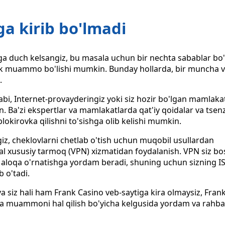
ga kirib bo'lmadi
rga duch kelsangiz, bu masala uchun bir nechta sabablar bo'
k muammo bo'lishi mumkin. Bunday hollarda, bir muncha v
.
abi, Internet-provayderingiz yoki siz hozir bo'lgan mamlaka
n. Ba'zi ekspertlar va mamlakatlarda qat'iy qoidalar va tsen
blokirovka qilishni to'sishga olib kelishi mumkin.
iz, cheklovlarni chetlab o'tish uchun muqobil usullardan
al xususiy tarmoq (VPN) xizmatidan foydalanish. VPN siz b
 aloqa o'rnatishga yordam beradi, shuning uchun sizning IS
 o'tadi.
siz hali ham Frank Casino veb-saytiga kira olmaysiz, Frank
izga muammoni hal qilish bo'yicha kelgusida yordam va rahba