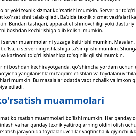
r yoki texnik xizmat ko'rsatishi mumkin. Serverlar to'g'ri
o'rsatishni talab qiladi. Ba'zida texnik xizmat vazifalari k
kin. Bundan tashqari, apparat etishmovchiligi yoki dasturiy
i boshdan kechirishiga olib kelishi mumkin.
yli server muammolarini yuzaga keltirishi mumkin. Masalan, 
'lsa, u serverning ishlashiga ta'sir qilishi mumkin. Shung
 va kazinoni to'g'ri ishlashiga to'sqinlik qilishi mumkin.
rini boshdan kechirayotganda, qo'shimcha yordam uchun 
bo'yicha yangilanishlarni taqdim etishlari va foydalanuvchi
shlari mumkin. Bu masalalar odatda vaqtinchalik va imkon 
ya etiladi.
ko'rsatish muammolari
xizmat ko'rsatish muammolari bo'lishi mumkin. Har qanday 
minlash va har qanday texnik yaltiroqlarning oldini olish uch
rsatish jarayonida foydalanuvchilar vaqtinchalik qiyinchilikl