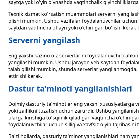
saytga yoki o'yin o'ynashda vaqtinchalik qiyinchiliklarg
Texnik xizmat ko'rsatish muammolari serverni yangilash, 
olishi mumkin. Ushbu vazifalar foydalanuvchilar uchun
saytdan vaqtincha oflayn yoki o'chirilgan bo'lishi kerak 
Serverni yangilash
Eng yaxshi kazino o'z serverlarini foydalanuvchi trafikin
yangilashi mumkin. Ushbu jarayon veb-saytdan foydalan
talab qilishi mumkin, shunda serverlar yangilanmoqda.
ettirishi kerak.
Dastur ta'minoti yangilanishlari
Doimiy dasturiy ta'minotlar eng yaxshi xususiyatlarga 
yoki zaiflikni tuzatish uchun zarurdir. Ushbu yangilanis
ularga kirishiga to'sqinlik qiladigan vaqtincha o'chiril
foydalanuvchilar uchun silliq va xavfsiz o'yin tajribasin
Ba'zi hollarda, dasturiy ta'minot yangilanishlari ham ya