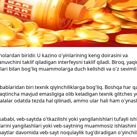
ardan biridir. U kazino o'yinlarining keng doirasini va
vchini taklif qiladigan interfeysni taklif qiladi. Biroq, yaq
lari bilan bog'liq muammolarga duch kelishdi va o'z sevimli 
bablaridan biri texnik qiyinchiliklarga bog'liq. Boshqa har 
aqtincha mavjud emasligiga olib keladigan texnik glitches y
lar odatda tezda hal qilinadi, ammo ular hali ham o'ynas
babi, veb-saytda o'tkazilishi yoki yangilanishlari tufayli ish
urlarini yangilashlari yoki veb-saytning muammosiz ishlashini
paytlar davomida veb-sayt noqulaylik tug'diradigan o'yinchi