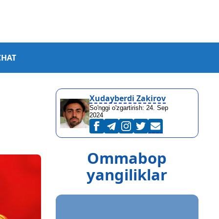
CHAT
Xudayberdi Zakirov
So'nggi o'zgartirish:
24. Sep
2024
Ommabop
yangiliklar