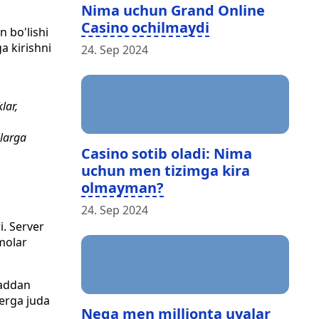
Nima uchun Grand Online
Casino ochilmaydi
 bo'lishi
a kirishni
24. Sep 2024
n
lar,
ilarga
Casino sotib oladi: Nima
uchun men tizimga kira
olmayman?
24. Sep 2024
i. Server
molar
haddan
verga juda
Nega men millionta uyalar