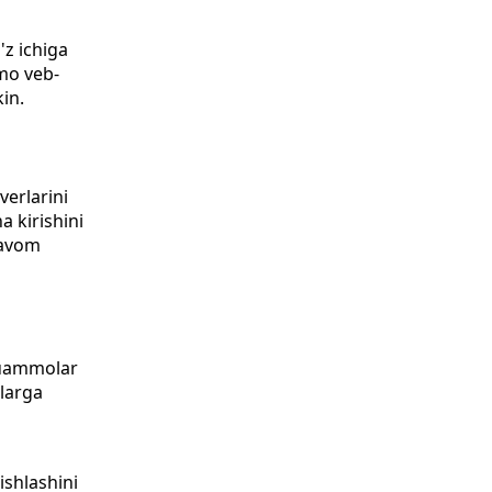
'z ichiga
mo veb-
kin.
verlarini
 kirishini
davom
 muammolar
ilarga
ishlashini