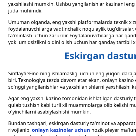
yaxshilashi mumkin. Ushbu yangilanishlar kazinani eng 
juda muhimdir.
Umuman olganda, eng yaxshi platformalarda texnik xiz
foydalanuvchilarga vaqtinchalik noqulaylik tug'dirsalar, 
ta'minlash uchun zarurdir. Foydalanuvchilarga har qanda
yoki umidsizlikni oldini olish uchun har qanday tartibli
Eskirgan dastu
SinflayfieFine-ning ishlamasligi uchun eng yuqori daraja
biri. Texnologiya tezda davom etar ekan, onlayn kazino o
so'nggi yangilanishlar va yaxshilanishlarni yaxshilashi k
Agar eng yaxshi kazino tomonidan ishlatilgan dasturiy ta
qulab tushish kabi turli xil muammolarga olib kelishi mu
o'yinchilarni asabiylashishi mumkin.
Bundan tashqari, eskirgan dasturiy ta'minot va apparat h
rivojlanib,
onlayn kazinolar uchun
nozik pleyer ma'lumo