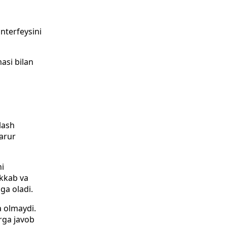
nterfeysini
masi bilan
lash
zarur
ni
akkab va
iga oladi.
a olmaydi.
rga javob