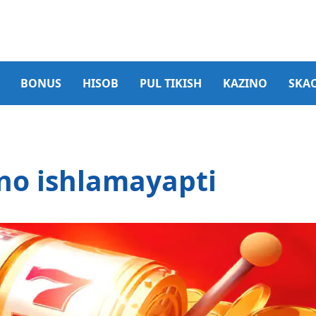
BONUS
HISOB
PUL TIKISH
KAZINO
SKA
no ishlamayapti