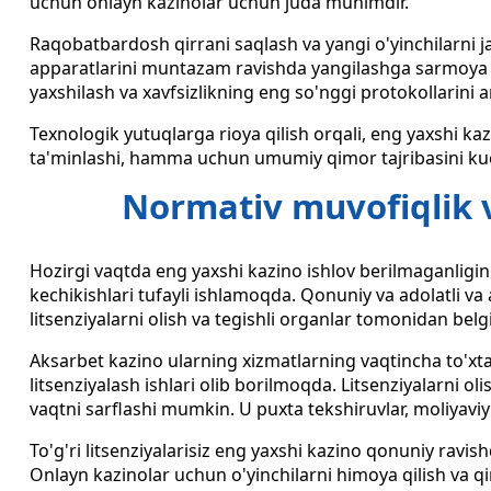
uchun onlayn kazinolar uchun juda muhimdir.
Raqobatbardosh qirrani saqlash va yangi o'yinchilarni ja
apparatlarini muntazam ravishda yangilashga sarmoya ki
yaxshilash va xavfsizlikning eng so'nggi protokollarini a
Texnologik yutuqlarga rioya qilish orqali, eng yaxshi kazi
ta'minlashi, hamma uchun umumiy qimor tajribasini ku
Normativ muvofiqlik v
Hozirgi vaqtda eng yaxshi kazino ishlov berilmaganligini
kechikishlari tufayli ishlamoqda. Qonuniy va adolatli va
litsenziyalarni olish va tegishli organlar tomonidan belg
Aksarbet kazino ularning xizmatlarning vaqtincha to'xtat
litsenziyalash ishlari olib borilmoqda. Litsenziyalarni ol
vaqtni sarflashi mumkin. U puxta tekshiruvlar, moliyaviy a
To'g'ri litsenziyalarisiz eng yaxshi kazino qonuniy ravish
Onlayn kazinolar uchun o'yinchilarni himoya qilish va q