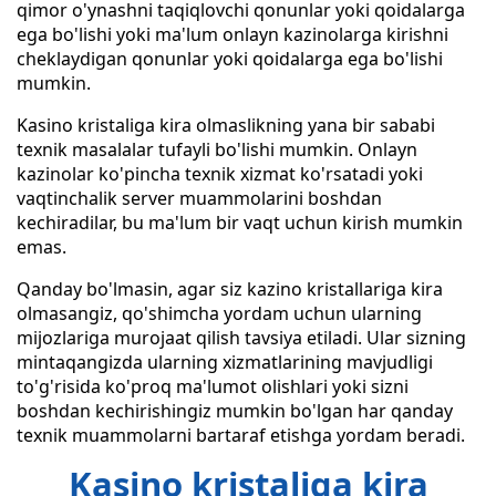
qimor o'ynashni taqiqlovchi qonunlar yoki qoidalarga
ega bo'lishi yoki ma'lum onlayn kazinolarga kirishni
cheklaydigan qonunlar yoki qoidalarga ega bo'lishi
mumkin.
Kasino kristaliga kira olmaslikning yana bir sababi
texnik masalalar tufayli bo'lishi mumkin. Onlayn
kazinolar ko'pincha texnik xizmat ko'rsatadi yoki
vaqtinchalik server muammolarini boshdan
kechiradilar, bu ma'lum bir vaqt uchun kirish mumkin
emas.
Qanday bo'lmasin, agar siz kazino kristallariga kira
olmasangiz, qo'shimcha yordam uchun ularning
mijozlariga murojaat qilish tavsiya etiladi. Ular sizning
mintaqangizda ularning xizmatlarining mavjudligi
to'g'risida ko'proq ma'lumot olishlari yoki sizni
boshdan kechirishingiz mumkin bo'lgan har qanday
texnik muammolarni bartaraf etishga yordam beradi.
Kasino kristaliga kira