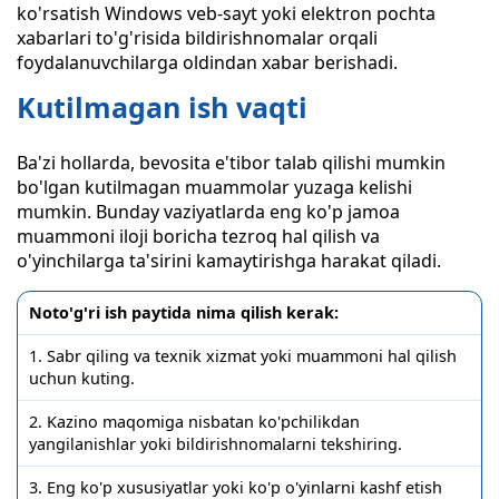
ko'rsatish Windows veb-sayt yoki elektron pochta
xabarlari to'g'risida bildirishnomalar orqali
foydalanuvchilarga oldindan xabar berishadi.
Kutilmagan ish vaqti
Ba'zi hollarda, bevosita e'tibor talab qilishi mumkin
bo'lgan kutilmagan muammolar yuzaga kelishi
mumkin. Bunday vaziyatlarda eng ko'p jamoa
muammoni iloji boricha tezroq hal qilish va
o'yinchilarga ta'sirini kamaytirishga harakat qiladi.
Noto'g'ri ish paytida nima qilish kerak:
1. Sabr qiling va texnik xizmat yoki muammoni hal qilish
uchun kuting.
2. Kazino maqomiga nisbatan ko'pchilikdan
yangilanishlar yoki bildirishnomalarni tekshiring.
3. Eng ko'p xususiyatlar yoki ko'p o'yinlarni kashf etish