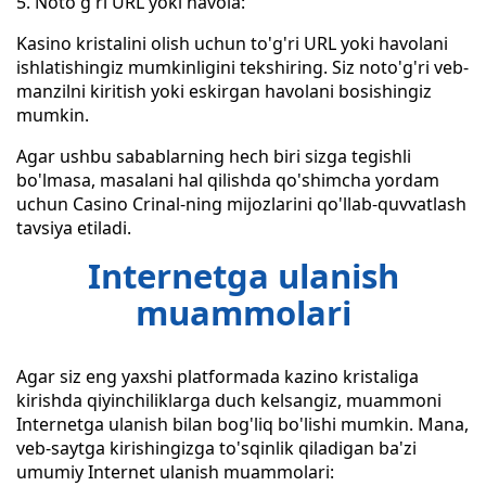
5. Noto'g'ri URL yoki havola:
Kasino kristalini olish uchun to'g'ri URL yoki havolani
ishlatishingiz mumkinligini tekshiring. Siz noto'g'ri veb-
manzilni kiritish yoki eskirgan havolani bosishingiz
mumkin.
Agar ushbu sabablarning hech biri sizga tegishli
bo'lmasa, masalani hal qilishda qo'shimcha yordam
uchun Casino Crinal-ning mijozlarini qo'llab-quvvatlash
tavsiya etiladi.
Internetga ulanish
muammolari
Agar siz eng yaxshi platformada kazino kristaliga
kirishda qiyinchiliklarga duch kelsangiz, muammoni
Internetga ulanish bilan bog'liq bo'lishi mumkin. Mana,
veb-saytga kirishingizga to'sqinlik qiladigan ba'zi
umumiy Internet ulanish muammolari: