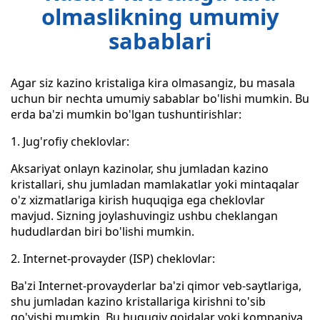
olmaslikning umumiy
sabablari
Agar siz kazino kristaliga kira olmasangiz, bu masala
uchun bir nechta umumiy sabablar bo'lishi mumkin. Bu
erda ba'zi mumkin bo'lgan tushuntirishlar:
1. Jug'rofiy cheklovlar:
Aksariyat onlayn kazinolar, shu jumladan kazino
kristallari, shu jumladan mamlakatlar yoki mintaqalar
o'z xizmatlariga kirish huquqiga ega cheklovlar
mavjud. Sizning joylashuvingiz ushbu cheklangan
hududlardan biri bo'lishi mumkin.
2. Internet-provayder (ISP) cheklovlar:
Ba'zi Internet-provayderlar ba'zi qimor veb-saytlariga,
shu jumladan kazino kristallariga kirishni to'sib
qo'yishi mumkin. Bu huquqiy qoidalar yoki kompaniya