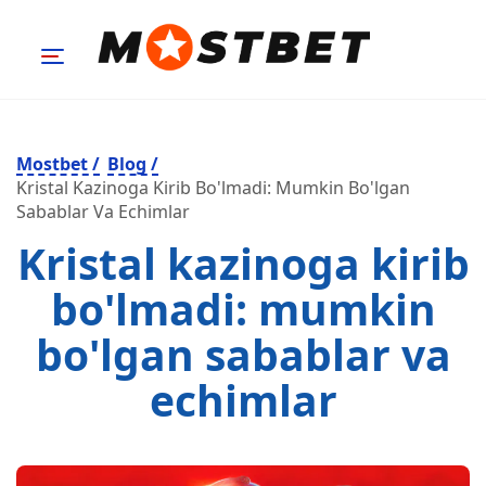
Mostbet
/
Blog
/
Kristal Kazinoga Kirib Bo'lmadi: Mumkin Bo'lgan
Sabablar Va Echimlar
Kristal kazinoga kirib
bo'lmadi: mumkin
bo'lgan sabablar va
echimlar