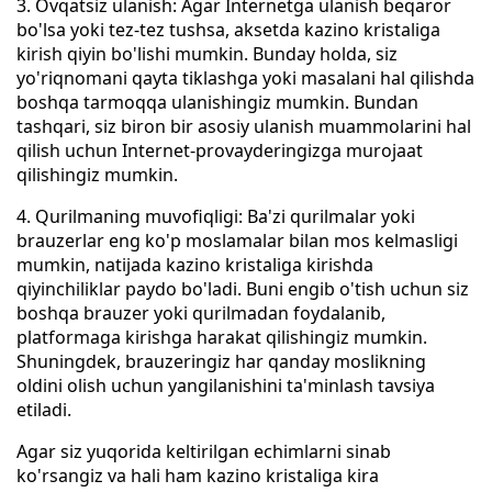
3. Ovqatsiz ulanish: Agar Internetga ulanish beqaror
bo'lsa yoki tez-tez tushsa, aksetda kazino kristaliga
kirish qiyin bo'lishi mumkin. Bunday holda, siz
yo'riqnomani qayta tiklashga yoki masalani hal qilishda
boshqa tarmoqqa ulanishingiz mumkin. Bundan
tashqari, siz biron bir asosiy ulanish muammolarini hal
qilish uchun Internet-provayderingizga murojaat
qilishingiz mumkin.
4. Qurilmaning muvofiqligi: Ba'zi qurilmalar yoki
brauzerlar eng ko'p moslamalar bilan mos kelmasligi
mumkin, natijada kazino kristaliga kirishda
qiyinchiliklar paydo bo'ladi. Buni engib o'tish uchun siz
boshqa brauzer yoki qurilmadan foydalanib,
platformaga kirishga harakat qilishingiz mumkin.
Shuningdek, brauzeringiz har qanday moslikning
oldini olish uchun yangilanishini ta'minlash tavsiya
etiladi.
Agar siz yuqorida keltirilgan echimlarni sinab
ko'rsangiz va hali ham kazino kristaliga kira