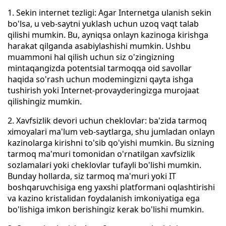
1. Sekin internet tezligi: Agar Internetga ulanish sekin
bo'lsa, u veb-saytni yuklash uchun uzoq vaqt talab
qilishi mumkin. Bu, ayniqsa onlayn kazinoga kirishga
harakat qilganda asabiylashishi mumkin. Ushbu
muammoni hal qilish uchun siz o'zingizning
mintaqangizda potentsial tarmoqqa oid savollar
haqida so'rash uchun modemingizni qayta ishga
tushirish yoki Internet-provayderingizga murojaat
qilishingiz mumkin.
2. Xavfsizlik devori uchun cheklovlar: ba'zida tarmoq
ximoyalari ma'lum veb-saytlarga, shu jumladan onlayn
kazinolarga kirishni to'sib qo'yishi mumkin. Bu sizning
tarmoq ma'muri tomonidan o'rnatilgan xavfsizlik
sozlamalari yoki cheklovlar tufayli bo'lishi mumkin.
Bunday hollarda, siz tarmoq ma'muri yoki IT
boshqaruvchisiga eng yaxshi platformani oqlashtirishi
va kazino kristalidan foydalanish imkoniyatiga ega
bo'lishiga imkon berishingiz kerak bo'lishi mumkin.