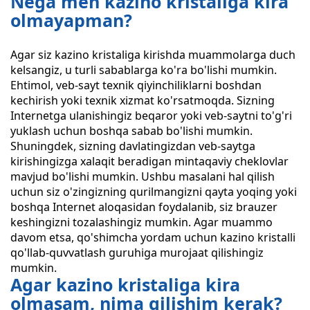
Nega men kazino kristaliga kira
olmayapman?
Agar siz kazino kristaliga kirishda muammolarga duch
kelsangiz, u turli sabablarga ko'ra bo'lishi mumkin.
Ehtimol, veb-sayt texnik qiyinchiliklarni boshdan
kechirish yoki texnik xizmat ko'rsatmoqda. Sizning
Internetga ulanishingiz beqaror yoki veb-saytni to'g'ri
yuklash uchun boshqa sabab bo'lishi mumkin.
Shuningdek, sizning davlatingizdan veb-saytga
kirishingizga xalaqit beradigan mintaqaviy cheklovlar
mavjud bo'lishi mumkin. Ushbu masalani hal qilish
uchun siz o'zingizning qurilmangizni qayta yoqing yoki
boshqa Internet aloqasidan foydalanib, siz brauzer
keshingizni tozalashingiz mumkin. Agar muammo
davom etsa, qo'shimcha yordam uchun kazino kristalli
qo'llab-quvvatlash guruhiga murojaat qilishingiz
mumkin.
Agar kazino kristaliga kira
olmasam, nima qilishim kerak?