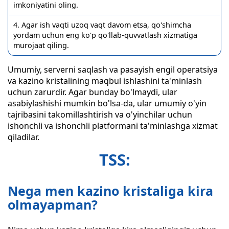
imkoniyatini oling.
4. Agar ish vaqti uzoq vaqt davom etsa, qo'shimcha
yordam uchun eng ko'p qo'llab-quvvatlash xizmatiga
murojaat qiling.
Umumiy, serverni saqlash va pasayish engil operatsiya
va kazino kristalining maqbul ishlashini ta'minlash
uchun zarurdir. Agar bunday bo'lmaydi, ular
asabiylashishi mumkin bo'lsa-da, ular umumiy o'yin
tajribasini takomillashtirish va o'yinchilar uchun
ishonchli va ishonchli platformani ta'minlashga xizmat
qiladilar.
TSS:
Nega men kazino kristaliga kira
olmayapman?