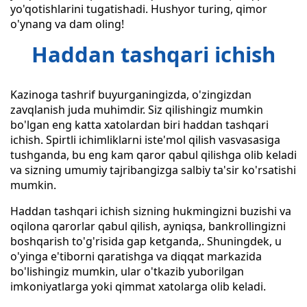
yo'qotishlarini tugatishadi. Hushyor turing, qimor
o'ynang va dam oling!
Haddan tashqari ichish
Kazinoga tashrif buyurganingizda, o'zingizdan
zavqlanish juda muhimdir. Siz qilishingiz mumkin
bo'lgan eng katta xatolardan biri haddan tashqari
ichish. Spirtli ichimliklarni iste'mol qilish vasvasasiga
tushganda, bu eng kam qaror qabul qilishga olib keladi
va sizning umumiy tajribangizga salbiy ta'sir ko'rsatishi
mumkin.
Haddan tashqari ichish sizning hukmingizni buzishi va
oqilona qarorlar qabul qilish, ayniqsa, bankrollingizni
boshqarish to'g'risida gap ketganda,. Shuningdek, u
o'yinga e'tiborni qaratishga va diqqat markazida
bo'lishingiz mumkin, ular o'tkazib yuborilgan
imkoniyatlarga yoki qimmat xatolarga olib keladi.