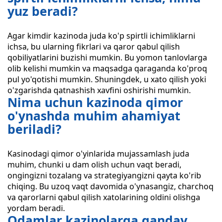
yuz beradi?
Agar kimdir kazinoda juda ko'p spirtli ichimliklarni
ichsa, bu ularning fikrlari va qaror qabul qilish
qobiliyatlarini buzishi mumkin. Bu yomon tanlovlarga
olib kelishi mumkin va maqsadga qaraganda ko'proq
pul yo'qotishi mumkin. Shuningdek, u xato qilish yoki
o'zgarishda qatnashish xavfini oshirishi mumkin.
Nima uchun kazinoda qimor
o'ynashda muhim ahamiyat
beriladi?
Kasinodagi qimor o'yinlarida mujassamlash juda
muhim, chunki u dam olish uchun vaqt beradi,
ongingizni tozalang va strategiyangizni qayta ko'rib
chiqing. Bu uzoq vaqt davomida o'ynasangiz, charchoq
va qarorlarni qabul qilish xatolarining oldini olishga
yordam beradi.
Odamlar kazinolarga qanday