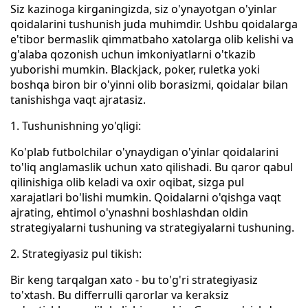
Siz kazinoga kirganingizda, siz o'ynayotgan o'yinlar
qoidalarini tushunish juda muhimdir. Ushbu qoidalarga
e'tibor bermaslik qimmatbaho xatolarga olib kelishi va
g'alaba qozonish uchun imkoniyatlarni o'tkazib
yuborishi mumkin. Blackjack, poker, ruletka yoki
boshqa biron bir o'yinni olib borasizmi, qoidalar bilan
tanishishga vaqt ajratasiz.
1. Tushunishning yo'qligi:
Ko'plab futbolchilar o'ynaydigan o'yinlar qoidalarini
to'liq anglamaslik uchun xato qilishadi. Bu qaror qabul
qilinishiga olib keladi va oxir oqibat, sizga pul
xarajatlari bo'lishi mumkin. Qoidalarni o'qishga vaqt
ajrating, ehtimol o'ynashni boshlashdan oldin
strategiyalarni tushuning va strategiyalarni tushuning.
2. Strategiyasiz pul tikish:
Bir keng tarqalgan xato - bu to'g'ri strategiyasiz
to'xtash. Bu differrulli qarorlar va keraksiz