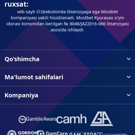
ruxsat:
veb-sayti O'zbekistonda litsenziyaga ega Mostbet
kompaniyasi vakili hisoblanadi. Mostbet Kyurasao oʻyin
idorasi tomonidan berilgan № 8048/JAZ2016-066 litsenziyasi
asosida ishlaydi.
Qo'shimcha
Ma'lumot sahifalari
Kompaniya