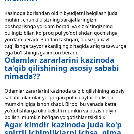
Kasinoga borishdan oldin byudjetni belgilash juda
muhim, chunki u sizning xarajatlaringizni
boshqarishga yordam beradi va siz o'zingizning
pulingiz bilan ko'proq pul yo'qotishdan qochishga
yordam beradi. Bundan tashqari, bu sizga xavf
tug'ilishga tayyor ekanligingiz haqida aniq tasavvurga
ega bo'lishingizga imkon beradi.
Odamlar zararlarini kazinoda
ta'qib qilishining asosiy sababi
nimada??
Odamlar zararlarini kazinoda ta'qib qilishining asosiy
sababi, ular ular yo'qotgan pulni qaytarib olishlari
mumkinligiga ishonishadi. Biroq, bu yanada katta
yo'qotishlarga olib kelishi mumkin va buzish qiyin
bo'lishi mumkin bo'lgan yo'qotishlar tsiklidir.
Agar kimdir kazinoda juda ko'p
spirtli ichimliklarni ichsa, nima