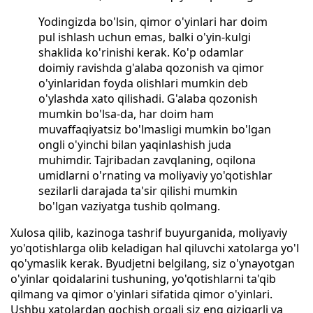
Yodingizda bo'lsin, qimor o'yinlari har doim
pul ishlash uchun emas, balki o'yin-kulgi
shaklida ko'rinishi kerak. Ko'p odamlar
doimiy ravishda g'alaba qozonish va qimor
o'yinlaridan foyda olishlari mumkin deb
o'ylashda xato qilishadi. G'alaba qozonish
mumkin bo'lsa-da, har doim ham
muvaffaqiyatsiz bo'lmasligi mumkin bo'lgan
ongli o'yinchi bilan yaqinlashish juda
muhimdir. Tajribadan zavqlaning, oqilona
umidlarni o'rnating va moliyaviy yo'qotishlar
sezilarli darajada ta'sir qilishi mumkin
bo'lgan vaziyatga tushib qolmang.
Xulosa qilib, kazinoga tashrif buyurganida, moliyaviy
yo'qotishlarga olib keladigan hal qiluvchi xatolarga yo'l
qo'ymaslik kerak. Byudjetni belgilang, siz o'ynayotgan
o'yinlar qoidalarini tushuning, yo'qotishlarni ta'qib
qilmang va qimor o'yinlari sifatida qimor o'yinlari.
Ushbu xatolardan qochish orqali siz eng qiziqarli va