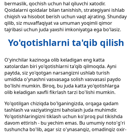
bermaslik, qochish uchun hal qiluvchi xatodir.
Qoidalarni qoidalar bilan tanishish, strategiyani ishlab
chiqish va hisobot berish uchun vaqt ajrating. Shunday
qilib, siz muvaffaqiyat va umuman yoqimli qimor
tajribasi uchun juda yaxshi imkoniyatga ega bo'lasiz.
Yo'qotishlarni ta'qib qilish
O'yinchilar kazinoga olib keladigan eng katta
xatolardan biri yo'qotishlarni ta'qib qilmoqda. Ayni
paytda, siz yo'qotgan narsangizni ushlab turish
umidida o'ynashni vasvasaga solish vasvasasi paydo
bo'lishi mumkin. Biroq, bu juda katta yo'qotishlarga
olib keladigan xavfli fikrlash tarzi bo'lishi mumkin.
Yo'qotilgan chiziqda bo'lganingizda, orqaga qadam
tashlash va vaziyatingizni baholash juda muhimdir.
Yo'qotishlaringizni tiklash uchun ko'proq pul tikishda
davom ettirish - bu yechim emas. Bu umumiy noto'g'ri
tushuncha bo'lib, agar siz o'ynasangiz, omadingiz oxir-