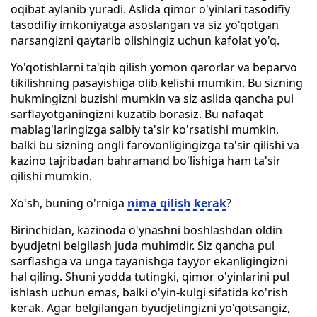
oqibat aylanib yuradi. Aslida qimor o'yinlari tasodifiy
tasodifiy imkoniyatga asoslangan va siz yo'qotgan
narsangizni qaytarib olishingiz uchun kafolat yo'q.
Yo'qotishlarni ta'qib qilish yomon qarorlar va beparvo
tikilishning pasayishiga olib kelishi mumkin. Bu sizning
hukmingizni buzishi mumkin va siz aslida qancha pul
sarflayotganingizni kuzatib borasiz. Bu nafaqat
mablag'laringizga salbiy ta'sir ko'rsatishi mumkin,
balki bu sizning ongli farovonligingizga ta'sir qilishi va
kazino tajribadan bahramand bo'lishiga ham ta'sir
qilishi mumkin.
Xo'sh, buning o'rniga
nima qilish kerak
?
Birinchidan, kazinoda o'ynashni boshlashdan oldin
byudjetni belgilash juda muhimdir. Siz qancha pul
sarflashga va unga tayanishga tayyor ekanligingizni
hal qiling. Shuni yodda tutingki, qimor o'yinlarini pul
ishlash uchun emas, balki o'yin-kulgi sifatida ko'rish
kerak. Agar belgilangan byudjetingizni yo'qotsangiz,