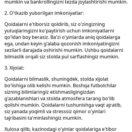
mumkin va bankrollingizni tezda joylashtirishi mumkin.
2. O'tkazib yuborilgan imkoniyatlar:
Qoidalarni e'tiborsiz qoldirib, siz o'zingizning
yutuqlaringizni ko'paytirish uchun imkoniyatlarni
qo'ldan boy berasiz. Ba'zi o'yinlarda aniq qoidalarga
ega, undan keyin g'alaba qozonish imkoniyatingizni
sezilarli darajada oshirishi mumkin. Ushbu qoidalarni
bilmaslik orqali siz stolda pul sarflashingiz mumkin.
3. Xijolat:
Qoidalarni bilmaslik, shuningdek, stolda xijolat
bo'lishiga olib kelishi mumkin. Boshqa futbolchilar
sizning bilimlaringiz etishmasligingizdan
g'azablanishlari va stolda atmosfera tarang bo'lib
qolishi mumkin. Qoidalarni tushunishga vaqt ajratib,
siz yanada yoqimli va stresssiz qimor o'yinlari
tajribasini ta'minlashingiz mumkin.
Xulosa qilib, kazinodagi o'yinlar qoidalariga e'tibor