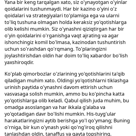
Yana bir keng tarqalgan xato, siz o'ynayotgan o'yinlar
qoidalarini tushunmaydi. Har bir kazino o'yini o'z
qoidalari va strategiyalari to'plamiga ega va ularni
to'liq tushuna olmagan holda keraksiz yo'qotishlarga
olib kelishi mumkin. Siz o'ynashni qiziqtirgan har bir
o'yin qoidalarini o'rganishga vaqt ajrating va agar
ishonchingiz komil bo'lmasa, kazinodan tushuntirish
uchun so'rashdan qo'rqmang. To'plaringizni
joylashtirishdan oldin har doim to'liq xabardor bo'lish
yaxshiroqdir.
Ko'plab qimorbozlar o'zlarining yo'qotishlarini ta'qib
qiladigan muhim xato. Oldingi yo'qotishlarni tiklashga
urinish paytida o'ynashni davom ettirish uchun
vasvasaga solish mumkin, ammo bu ko'pincha katta
yo'qotishlarga olib keladi. Qabul qilish juda muhim, bu
omadga asoslangan va har ikkala g'alaba va
yo'qotadigan davr bo'lishi mumkin. His-tuyg'ular
harakatlaringizni aytib berishga yo'l qo'ymang; Buning
o'rniga, bir kun o'ynash yoki qo'ng'iroq qilishni
tanlashdan oldin, tanaffus va qayta topshiring.