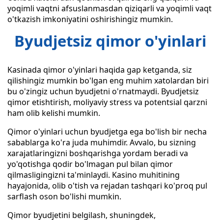
yoqimli vaqtni afsuslanmasdan qiziqarli va yoqimli vaqt
o'tkazish imkoniyatini oshirishingiz mumkin.
Byudjetsiz qimor o'yinlari
Kasinada qimor o'yinlari haqida gap ketganda, siz
qilishingiz mumkin bo'lgan eng muhim xatolardan biri
bu o'zingiz uchun byudjetni o'rnatmaydi. Byudjetsiz
qimor etishtirish, moliyaviy stress va potentsial qarzni
ham olib kelishi mumkin.
Qimor o'yinlari uchun byudjetga ega bo'lish bir necha
sabablarga ko'ra juda muhimdir. Avvalo, bu sizning
xarajatlaringizni boshqarishga yordam beradi va
yo'qotishga qodir bo'lmagan pul bilan qimor
qilmasligingizni ta'minlaydi. Kasino muhitining
hayajonida, olib o'tish va rejadan tashqari ko'proq pul
sarflash oson bo'lishi mumkin.
Qimor byudjetini belgilash, shuningdek,