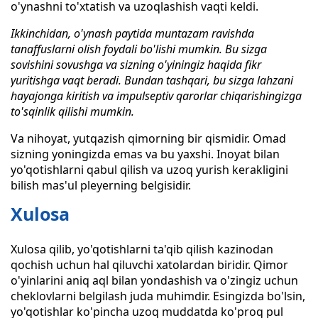
o'ynashni to'xtatish va uzoqlashish vaqti keldi.
Ikkinchidan, o'ynash paytida muntazam ravishda
tanaffuslarni olish foydali bo'lishi mumkin. Bu sizga
sovishini sovushga va sizning o'yiningiz haqida fikr
yuritishga vaqt beradi. Bundan tashqari, bu sizga lahzani
hayajonga kiritish va impulseptiv qarorlar chiqarishingizga
to'sqinlik qilishi mumkin.
Va nihoyat, yutqazish qimorning bir qismidir. Omad
sizning yoningizda emas va bu yaxshi. Inoyat bilan
yo'qotishlarni qabul qilish va uzoq yurish kerakligini
bilish mas'ul pleyerning belgisidir.
Xulosa
Xulosa qilib, yo'qotishlarni ta'qib qilish kazinodan
qochish uchun hal qiluvchi xatolardan biridir. Qimor
o'yinlarini aniq aql bilan yondashish va o'zingiz uchun
cheklovlarni belgilash juda muhimdir. Esingizda bo'lsin,
yo'qotishlar ko'pincha uzoq muddatda ko'proq pul