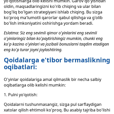
yo'qotishlarga olib kelishi mumkin. Garov qo'yishdan
oldin, maqsadlaringizni ko'rib chiqing va ular bilan
bog'liq bo'lgan strategiyani ishlab chiqing. Bu sizga
ko'proq ma'lumotli qarorlar qabul qilishga va g'olib
bo'lish imkoniyatini oshirishga yordam beradi.
Eslatma: Siz eng sevimli qimor o'yinlarini eng sevimli
o'yinlaringiz bilan ko'paytirishingiz mumkin, chunki eng
ko'p kazino o'yinlari va jozibali bonuslarni taqdim etadigan
eng ko'p turar joyni joylashtiring.
Qoidalarga e'tibor bermaslikning
oqibatlari:
O'yinlar qoidalariga amal qilmaslik bir necha salbiy
oqibatlarga olib kelishi mumkin:
1. Pulni yo'qotish:
Qoidalarni tushunmasangiz, sizga pul sarflaydigan
xatolar qilish ehtimoli ko'proq. Bu asabiy tajriba bo'lishi