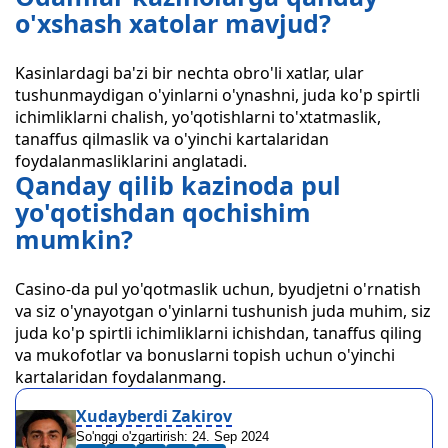
o'xshash xatolar mavjud?
Kasinlardagi ba'zi bir nechta obro'li xatlar, ular
tushunmaydigan o'yinlarni o'ynashni, juda ko'p spirtli
ichimliklarni chalish, yo'qotishlarni to'xtatmaslik,
tanaffus qilmaslik va o'yinchi kartalaridan
foydalanmasliklarini anglatadi.
Qanday qilib kazinoda pul
yo'qotishdan qochishim
mumkin?
Casino-da pul yo'qotmaslik uchun, byudjetni o'rnatish
va siz o'ynayotgan o'yinlarni tushunish juda muhim, siz
juda ko'p spirtli ichimliklarni ichishdan, tanaffus qiling
va mukofotlar va bonuslarni topish uchun o'yinchi
kartalaridan foydalanmang.
Xudayberdi Zakirov
So'nggi o'zgartirish:
24. Sep 2024