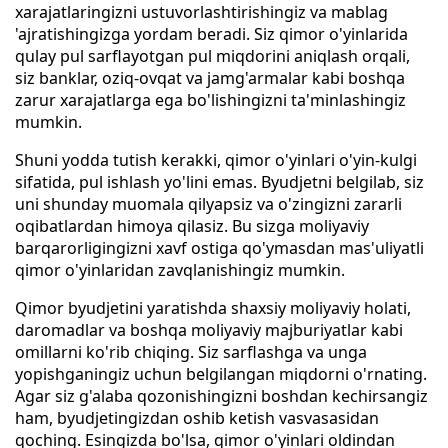
xarajatlaringizni ustuvorlashtirishingiz va mablag
'ajratishingizga yordam beradi. Siz qimor o'yinlarida
qulay pul sarflayotgan pul miqdorini aniqlash orqali,
siz banklar, oziq-ovqat va jamg'armalar kabi boshqa
zarur xarajatlarga ega bo'lishingizni ta'minlashingiz
mumkin.
Shuni yodda tutish kerakki, qimor o'yinlari o'yin-kulgi
sifatida, pul ishlash yo'lini emas. Byudjetni belgilab, siz
uni shunday muomala qilyapsiz va o'zingizni zararli
oqibatlardan himoya qilasiz. Bu sizga moliyaviy
barqarorligingizni xavf ostiga qo'ymasdan mas'uliyatli
qimor o'yinlaridan zavqlanishingiz mumkin.
Qimor byudjetini yaratishda shaxsiy moliyaviy holati,
daromadlar va boshqa moliyaviy majburiyatlar kabi
omillarni ko'rib chiqing. Siz sarflashga va unga
yopishganingiz uchun belgilangan miqdorni o'rnating.
Agar siz g'alaba qozonishingizni boshdan kechirsangiz
ham, byudjetingizdan oshib ketish vasvasasidan
qoching. Esingizda bo'lsa, qimor o'yinlari oldindan