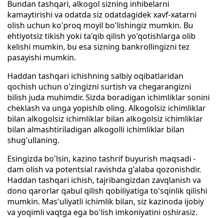
Bundan tashqari, alkogol sizning inhibelarni
kamaytirishi va odatda siz odatdagidek xavf-xatarni
olish uchun ko'proq moyil bo'lishingiz mumkin. Bu
ehtiyotsiz tikish yoki ta'qib qilish yo'qotishlarga olib
kelishi mumkin, bu esa sizning bankrollingizni tez
pasayishi mumkin.
Haddan tashqari ichishning salbiy oqibatlaridan
qochish uchun o'zingizni surtish va chegarangizni
bilish juda muhimdir. Sizda boradigan ichimliklar sonini
cheklash va unga yopishib oling. Alkogolsiz ichimliklar
bilan alkogolsiz ichimliklar bilan alkogolsiz ichimliklar
bilan almashtiriladigan alkogolli ichimliklar bilan
shug'ullaning.
Esingizda bo'lsin, kazino tashrif buyurish maqsadi -
dam olish va potentsial ravishda g'alaba qozonishdir.
Haddan tashqari ichish, tajribangizdan zavqlanish va
dono qarorlar qabul qilish qobiliyatiga to'sqinlik qilishi
mumkin. Mas'uliyatli ichimlik bilan, siz kazinoda ijobiy
va yoqimli vaqtga ega bo'lish imkoniyatini oshirasiz.