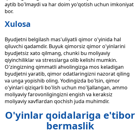
aytib bo'lmaydi va har doim yo'qotish uchun imkoniyat
bor.
Xulosa
Byudjetni belgilash mas'uliyatli qimor o'yinida hal
qiluvchi qadamdir. Buyuk qimorsiz qimor o'yinlarini
byudjetsiz xato qilmang, chunki bu moliyaviy
qiyinchiliklar va stresslarga olib kelishi mumkin.
O'zingizning qimmatli ahvolingizga mos keladigan
byudjetni yaratib, qimor odatlaringizni nazorat qiling
va unga yopishib oling. Yodingizda bo'lsin, qimor
o'yinlari qiziqarli bo'lish uchun mo'ljallangan, ammo
moliyaviy farovonligingizni engish va keraksiz
moliyaviy xavflardan qochish juda muhimdir.
O'yinlar qoidalariga e'tibor
bermaslik