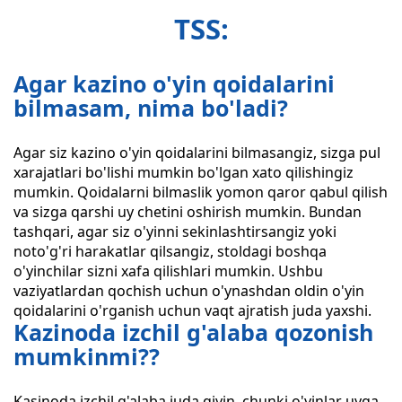
TSS:
Agar kazino o'yin qoidalarini
bilmasam, nima bo'ladi?
Agar siz kazino o'yin qoidalarini bilmasangiz, sizga pul
xarajatlari bo'lishi mumkin bo'lgan xato qilishingiz
mumkin. Qoidalarni bilmaslik yomon qaror qabul qilish
va sizga qarshi uy chetini oshirish mumkin. Bundan
tashqari, agar siz o'yinni sekinlashtirsangiz yoki
noto'g'ri harakatlar qilsangiz, stoldagi boshqa
o'yinchilar sizni xafa qilishlari mumkin. Ushbu
vaziyatlardan qochish uchun o'ynashdan oldin o'yin
qoidalarini o'rganish uchun vaqt ajratish juda yaxshi.
Kazinoda izchil g'alaba qozonish
mumkinmi??
Kasinoda izchil g'alaba juda qiyin, chunki o'yinlar uyga