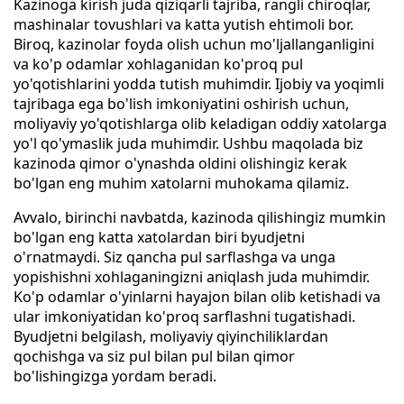
Kazinoga kirish juda qiziqarli tajriba, rangli chiroqlar,
mashinalar tovushlari va katta yutish ehtimoli bor.
Biroq, kazinolar foyda olish uchun mo'ljallanganligini
va ko'p odamlar xohlaganidan ko'proq pul
yo'qotishlarini yodda tutish muhimdir. Ijobiy va yoqimli
tajribaga ega bo'lish imkoniyatini oshirish uchun,
moliyaviy yo'qotishlarga olib keladigan oddiy xatolarga
yo'l qo'ymaslik juda muhimdir. Ushbu maqolada biz
kazinoda qimor o'ynashda oldini olishingiz kerak
bo'lgan eng muhim xatolarni muhokama qilamiz.
Avvalo, birinchi navbatda, kazinoda qilishingiz mumkin
bo'lgan eng katta xatolardan biri byudjetni
o'rnatmaydi. Siz qancha pul sarflashga va unga
yopishishni xohlaganingizni aniqlash juda muhimdir.
Ko'p odamlar o'yinlarni hayajon bilan olib ketishadi va
ular imkoniyatidan ko'proq sarflashni tugatishadi.
Byudjetni belgilash, moliyaviy qiyinchiliklardan
qochishga va siz pul bilan pul bilan qimor
bo'lishingizga yordam beradi.