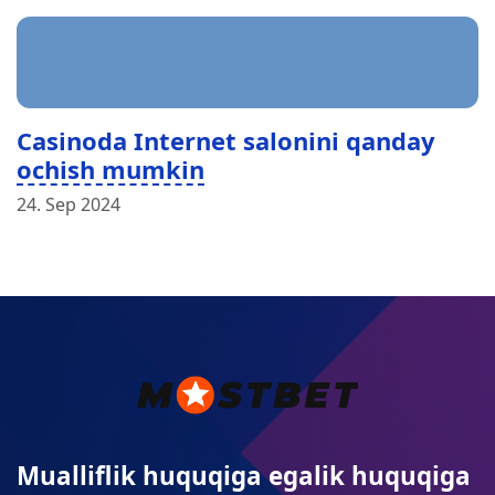
Casinoda Internet salonini qanday
ochish mumkin
24. Sep 2024
Mualliflik huquqiga egalik huquqiga