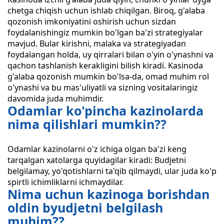
chetga chiqish uchun ishlab chiqilgan. Biroq, g'alaba
qozonish imkoniyatini oshirish uchun sizdan
foydalanishingiz mumkin bo'lgan ba'zi strategiyalar
mavjud. Bular kirishni, malaka va strategiyadan
foydalangan holda, uy qirralari bilan o'yin o'ynashni va
qachon tashlanish kerakligini bilish kiradi. Kasinoda
g'alaba qozonish mumkin bo'lsa-da, omad muhim rol
o'ynashi va bu mas'uliyatli va sizning vositalaringiz
davomida juda muhimdir.
Odamlar ko'pincha kazinolarda
nima qilishlari mumkin??
Odamlar kazinolarni o'z ichiga olgan ba'zi keng
tarqalgan xatolarga quyidagilar kiradi: Budjetni
belgilamay, yo'qotishlarni ta'qib qilmaydi, ular juda ko'p
spirtli ichimliklarni ichmaydilar.
Nima uchun kazinoga borishdan
oldin byudjetni belgilash
muhim??