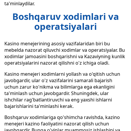
ta'minlaydilar.
Boshqaruv xodimlari va
operatsiyalari
Kasino menejerining asosiy vazifalaridan biri bu
mebelda nazorat qiluvchi xodimlar va operatsiyalar. Bu
xodimlar jamoasini boshqarishni va Kazaviyning kunlik
operatsiyalarini nazorat qilishni o'z ichiga oladi.
Kasino menejeri xodimlarni yollash va o'qitish uchun
javobgardir, ular o'z vazifalarini samarali bajarish
uchun zarur ko'nikma va bilimlarga ega ekanligini
ta'minlash uchun javobgardir. Shuningdek, ular
ishchilar rag'batlantiruvchi va eng yaxshi ishlarni
bajarishlarini ta'minlashi kerak.
Boshqaruv xodimlariga qo'shimcha ravishda, kazino
menejeri kazino faoliyatini nazorat qilish uchun
javobgardir. Bunga o'yinlar muammosiz ishlashini va