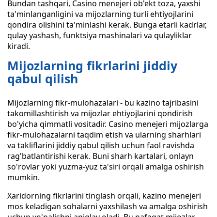
Bundan tashqari, Casino menejeri ob'ekt toza, yaxshi
ta'minlanganligini va mijozlarning turli ehtiyojlarini
qondira olishini ta'minlashi kerak. Bunga etarli kadrlar,
qulay yashash, funktsiya mashinalari va qulayliklar
kiradi.
Mijozlarning fikrlarini jiddiy
qabul qilish
Mijozlarning fikr-mulohazalari - bu kazino tajribasini
takomillashtirish va mijozlar ehtiyojlarini qondirish
bo'yicha qimmatli vositadir. Casino menejeri mijozlarga
fikr-mulohazalarni taqdim etish va ularning sharhlari
va takliflarini jiddiy qabul qilish uchun faol ravishda
rag'batlantirishi kerak. Buni sharh kartalari, onlayn
so'rovlar yoki yuzma-yuz ta'siri orqali amalga oshirish
mumkin.
Xaridorning fikrlarini tinglash orqali, kazino menejeri
mos keladigan sohalarni yaxshilash va amalga oshirish
uchun yo'nalishni aniqlay oladi. Bu nafaqat mijozlar,