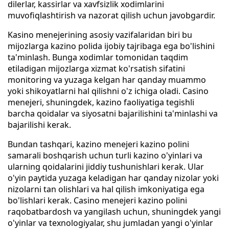
dilerlar, kassirlar va xavfsizlik xodimlarini
muvofiqlashtirish va nazorat qilish uchun javobgardir.
Kasino menejerining asosiy vazifalaridan biri bu
mijozlarga kazino polida ijobiy tajribaga ega bo'lishini
ta'minlash. Bunga xodimlar tomonidan taqdim
etiladigan mijozlarga xizmat ko'rsatish sifatini
monitoring va yuzaga kelgan har qanday muammo
yoki shikoyatlarni hal qilishni o'z ichiga oladi. Casino
menejeri, shuningdek, kazino faoliyatiga tegishli
barcha qoidalar va siyosatni bajarilishini ta'minlashi va
bajarilishi kerak.
Bundan tashqari, kazino menejeri kazino polini
samarali boshqarish uchun turli kazino o'yinlari va
ularning qoidalarini jiddiy tushunishlari kerak. Ular
o'yin paytida yuzaga keladigan har qanday nizolar yoki
nizolarni tan olishlari va hal qilish imkoniyatiga ega
bo'lishlari kerak. Casino menejeri kazino polini
raqobatbardosh va yangilash uchun, shuningdek yangi
o'yinlar va texnologiyalar, shu jumladan yangi o'yinlar