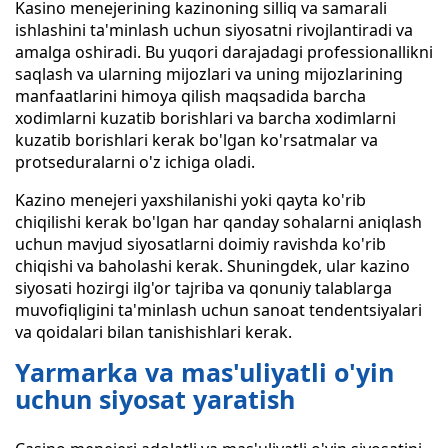
Kasino menejerining kazinoning silliq va samarali
ishlashini ta'minlash uchun siyosatni rivojlantiradi va
amalga oshiradi. Bu yuqori darajadagi professionallikni
saqlash va ularning mijozlari va uning mijozlarining
manfaatlarini himoya qilish maqsadida barcha
xodimlarni kuzatib borishlari va barcha xodimlarni
kuzatib borishlari kerak bo'lgan ko'rsatmalar va
protseduralarni o'z ichiga oladi.
Kazino menejeri yaxshilanishi yoki qayta ko'rib
chiqilishi kerak bo'lgan har qanday sohalarni aniqlash
uchun mavjud siyosatlarni doimiy ravishda ko'rib
chiqishi va baholashi kerak. Shuningdek, ular kazino
siyosati hozirgi ilg'or tajriba va qonuniy talablarga
muvofiqligini ta'minlash uchun sanoat tendentsiyalari
va qoidalari bilan tanishishlari kerak.
Yarmarka va mas'uliyatli o'yin
uchun siyosat yaratish