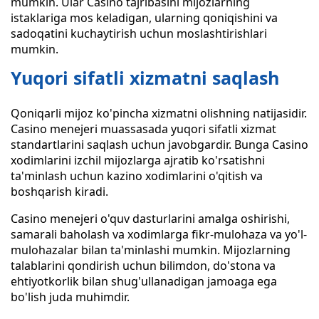
mumkin. Ular Casino tajribasini mijozlarning
istaklariga mos keladigan, ularning qoniqishini va
sadoqatini kuchaytirish uchun moslashtirishlari
mumkin.
Yuqori sifatli xizmatni saqlash
Qoniqarli mijoz ko'pincha xizmatni olishning natijasidir.
Casino menejeri muassasada yuqori sifatli xizmat
standartlarini saqlash uchun javobgardir. Bunga Casino
xodimlarini izchil mijozlarga ajratib ko'rsatishni
ta'minlash uchun kazino xodimlarini o'qitish va
boshqarish kiradi.
Casino menejeri o'quv dasturlarini amalga oshirishi,
samarali baholash va xodimlarga fikr-mulohaza va yo'l-
mulohazalar bilan ta'minlashi mumkin. Mijozlarning
talablarini qondirish uchun bilimdon, do'stona va
ehtiyotkorlik bilan shug'ullanadigan jamoaga ega
bo'lish juda muhimdir.