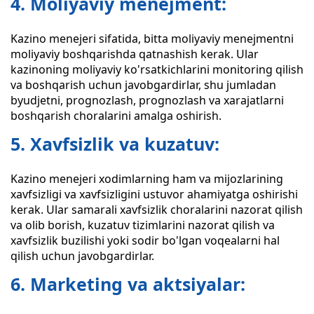
4. Moliyaviy menejment:
Kazino menejeri sifatida, bitta moliyaviy menejmentni
moliyaviy boshqarishda qatnashish kerak. Ular
kazinoning moliyaviy ko'rsatkichlarini monitoring qilish
va boshqarish uchun javobgardirlar, shu jumladan
byudjetni, prognozlash, prognozlash va xarajatlarni
boshqarish choralarini amalga oshirish.
5. Xavfsizlik va kuzatuv:
Kazino menejeri xodimlarning ham va mijozlarining
xavfsizligi va xavfsizligini ustuvor ahamiyatga oshirishi
kerak. Ular samarali xavfsizlik choralarini nazorat qilish
va olib borish, kuzatuv tizimlarini nazorat qilish va
xavfsizlik buzilishi yoki sodir bo'lgan voqealarni hal
qilish uchun javobgardirlar.
6. Marketing va aktsiyalar: