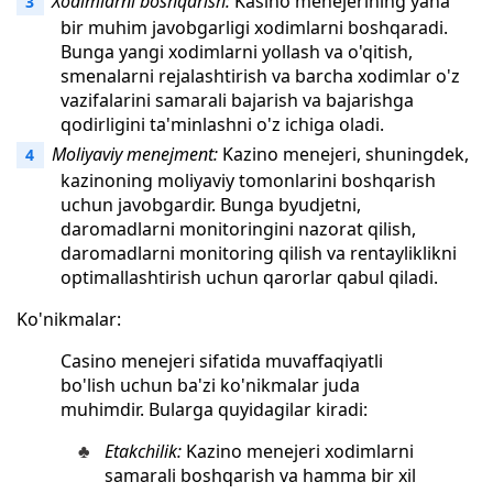
Xodimlarni boshqarish:
Kasino menejerining yana
bir muhim javobgarligi xodimlarni boshqaradi.
Bunga yangi xodimlarni yollash va o'qitish,
smenalarni rejalashtirish va barcha xodimlar o'z
vazifalarini samarali bajarish va bajarishga
qodirligini ta'minlashni o'z ichiga oladi.
Moliyaviy menejment:
Kazino menejeri, shuningdek,
kazinoning moliyaviy tomonlarini boshqarish
uchun javobgardir. Bunga byudjetni,
daromadlarni monitoringini nazorat qilish,
daromadlarni monitoring qilish va rentayliklikni
optimallashtirish uchun qarorlar qabul qiladi.
Ko'nikmalar:
Casino menejeri sifatida muvaffaqiyatli
bo'lish uchun ba'zi ko'nikmalar juda
muhimdir. Bularga quyidagilar kiradi:
Etakchilik:
Kazino menejeri xodimlarni
samarali boshqarish va hamma bir xil