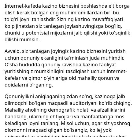
Internet-kafeda kazino biznesini boshlashda e'tiborga
olish kerak bo'lgan eng muhim omillardan biri bu
to'g'ri joyni tanlashdir. Sizning kazino muvaffaqiyati
ko'p jihatdan siz tanlagan joylashuvingizga bog'liq,
chunki u potentsial mijozlarni jalb qilishi yoki to'sqinlik
qilishi mumkin.
Avvalo, siz tanlagan joyingiz kazino biznesini yuritish
uchun qonuniy ekanligini ta'minlash juda muhimdir.
Oʻsha hududda qonuniy ravishda kazino faoliyat
yuritishingiz mumkinligini tasdiqlash uchun internet-
kafelar va qimor oʻyinlariga oid mahalliy qonun va
qoidalarni oʻrganing.
Qonuniylikni aniqlaganingizdan so'ng, kazinoga jalb
qilmoqchi bo'lgan maqsadli auditoriyani ko'rib chiqing.
Mahalliy aholining demografik holati va afzalliklarini
baholang, ularning ehtiyojlari va manfaatlariga mos
keladigan joyni tanlang. Misol uchun, agar siz yoshroq
olomonni maqsad qilgan bo'lsangiz, kollej yoki
universitetlar yaqinidagi joyni tanlash oqilona tanlov