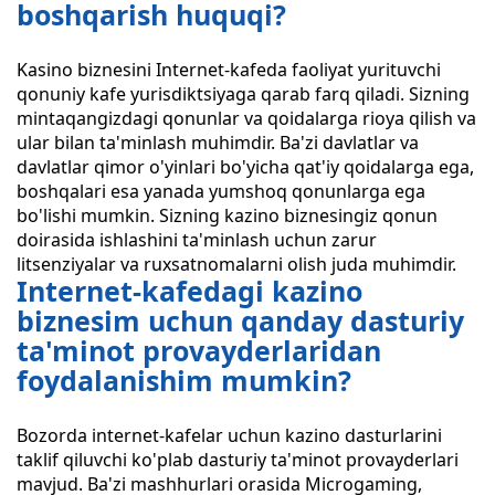
boshqarish huquqi?
Kasino biznesini Internet-kafeda faoliyat yurituvchi
qonuniy kafe yurisdiktsiyaga qarab farq qiladi. Sizning
mintaqangizdagi qonunlar va qoidalarga rioya qilish va
ular bilan ta'minlash muhimdir. Ba'zi davlatlar va
davlatlar qimor o'yinlari bo'yicha qat'iy qoidalarga ega,
boshqalari esa yanada yumshoq qonunlarga ega
bo'lishi mumkin. Sizning kazino biznesingiz qonun
doirasida ishlashini ta'minlash uchun zarur
litsenziyalar va ruxsatnomalarni olish juda muhimdir.
Internet-kafedagi kazino
biznesim uchun qanday dasturiy
ta'minot provayderlaridan
foydalanishim mumkin?
Bozorda internet-kafelar uchun kazino dasturlarini
taklif qiluvchi ko'plab dasturiy ta'minot provayderlari
mavjud. Ba'zi mashhurlari orasida Microgaming,