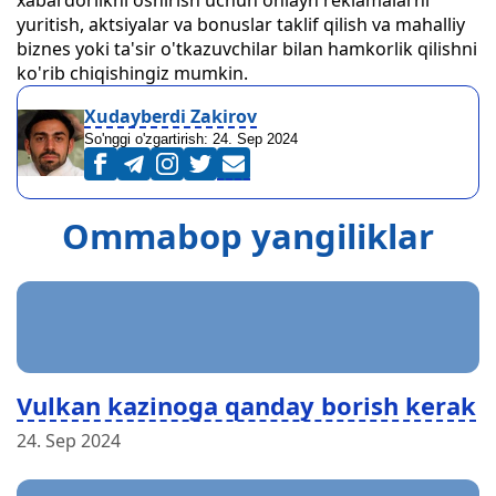
xabardorlikni oshirish uchun onlayn reklamalarni
yuritish, aktsiyalar va bonuslar taklif qilish va mahalliy
biznes yoki ta'sir o'tkazuvchilar bilan hamkorlik qilishni
ko'rib chiqishingiz mumkin.
Xudayberdi Zakirov
So'nggi o'zgartirish:
24. Sep 2024
Ommabop yangiliklar
Vulkan kazinoga qanday borish kerak
24. Sep 2024