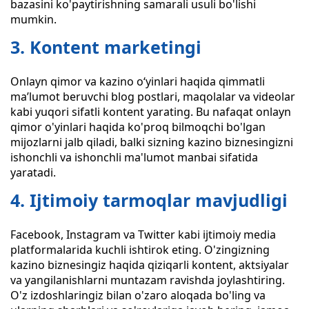
bazasini ko'paytirishning samarali usuli bo'lishi
mumkin.
3. Kontent marketingi
Onlayn qimor va kazino oʻyinlari haqida qimmatli
maʼlumot beruvchi blog postlari, maqolalar va videolar
kabi yuqori sifatli kontent yarating. Bu nafaqat onlayn
qimor o'yinlari haqida ko'proq bilmoqchi bo'lgan
mijozlarni jalb qiladi, balki sizning kazino biznesingizni
ishonchli va ishonchli ma'lumot manbai sifatida
yaratadi.
4. Ijtimoiy tarmoqlar mavjudligi
Facebook, Instagram va Twitter kabi ijtimoiy media
platformalarida kuchli ishtirok eting. O'zingizning
kazino biznesingiz haqida qiziqarli kontent, aktsiyalar
va yangilanishlarni muntazam ravishda joylashtiring.
O'z izdoshlaringiz bilan o'zaro aloqada bo'ling va