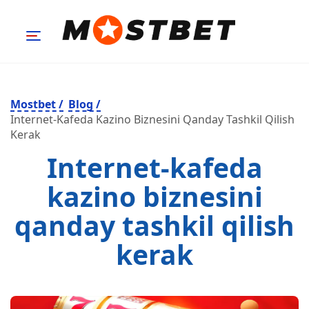
Mostbet
/
Blog
/
Internet-Kafeda Kazino Biznesini Qanday Tashkil Qilish
Kerak
Internet-kafeda
kazino biznesini
qanday tashkil qilish
kerak