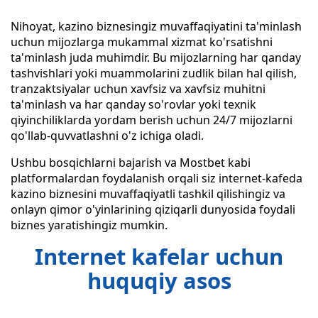
Nihoyat, kazino biznesingiz muvaffaqiyatini ta'minlash
uchun mijozlarga mukammal xizmat ko'rsatishni
ta'minlash juda muhimdir. Bu mijozlarning har qanday
tashvishlari yoki muammolarini zudlik bilan hal qilish,
tranzaktsiyalar uchun xavfsiz va xavfsiz muhitni
ta'minlash va har qanday so'rovlar yoki texnik
qiyinchiliklarda yordam berish uchun 24/7 mijozlarni
qo'llab-quvvatlashni o'z ichiga oladi.
Ushbu bosqichlarni bajarish va Mostbet kabi
platformalardan foydalanish orqali siz internet-kafeda
kazino biznesini muvaffaqiyatli tashkil qilishingiz va
onlayn qimor o'yinlarining qiziqarli dunyosida foydali
biznes yaratishingiz mumkin.
Internet kafelar uchun
huquqiy asos