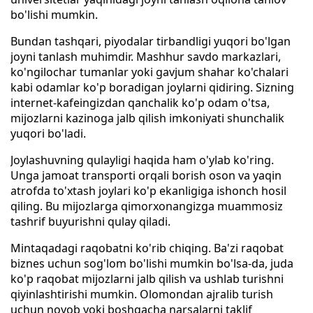
bo'lishi mumkin.
Bundan tashqari, piyodalar tirbandligi yuqori bo'lgan
joyni tanlash muhimdir. Mashhur savdo markazlari,
ko'ngilochar tumanlar yoki gavjum shahar ko'chalari
kabi odamlar ko'p boradigan joylarni qidiring. Sizning
internet-kafeingizdan qanchalik ko'p odam o'tsa,
mijozlarni kazinoga jalb qilish imkoniyati shunchalik
yuqori bo'ladi.
Joylashuvning qulayligi haqida ham o'ylab ko'ring.
Unga jamoat transporti orqali borish oson va yaqin
atrofda to'xtash joylari ko'p ekanligiga ishonch hosil
qiling. Bu mijozlarga qimorxonangizga muammosiz
tashrif buyurishni qulay qiladi.
Mintaqadagi raqobatni ko'rib chiqing. Ba'zi raqobat
biznes uchun sog'lom bo'lishi mumkin bo'lsa-da, juda
ko'p raqobat mijozlarni jalb qilish va ushlab turishni
qiyinlashtirishi mumkin. Olomondan ajralib turish
uchun noyob yoki boshqacha narsalarni taklif