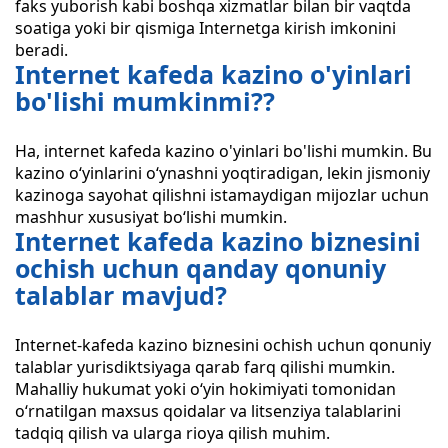
faks yuborish kabi boshqa xizmatlar bilan bir vaqtda
soatiga yoki bir qismiga Internetga kirish imkonini
beradi.
Internet kafeda kazino o'yinlari
bo'lishi mumkinmi??
Ha, internet kafeda kazino o'yinlari bo'lishi mumkin. Bu
kazino oʻyinlarini oʻynashni yoqtiradigan, lekin jismoniy
kazinoga sayohat qilishni istamaydigan mijozlar uchun
mashhur xususiyat boʻlishi mumkin.
Internet kafeda kazino biznesini
ochish uchun qanday qonuniy
talablar mavjud?
Internet-kafeda kazino biznesini ochish uchun qonuniy
talablar yurisdiktsiyaga qarab farq qilishi mumkin.
Mahalliy hukumat yoki oʻyin hokimiyati tomonidan
oʻrnatilgan maxsus qoidalar va litsenziya talablarini
tadqiq qilish va ularga rioya qilish muhim.