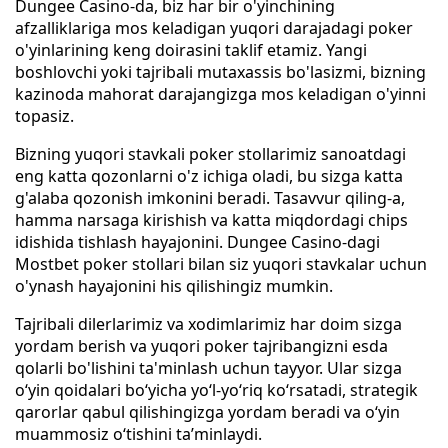
Dungee Casino-da, biz har bir o'yinchining
afzalliklariga mos keladigan yuqori darajadagi poker
o'yinlarining keng doirasini taklif etamiz. Yangi
boshlovchi yoki tajribali mutaxassis bo'lasizmi, bizning
kazinoda mahorat darajangizga mos keladigan o'yinni
topasiz.
Bizning yuqori stavkali poker stollarimiz sanoatdagi
eng katta qozonlarni o'z ichiga oladi, bu sizga katta
g'alaba qozonish imkonini beradi. Tasavvur qiling-a,
hamma narsaga kirishish va katta miqdordagi chips
idishida tishlash hayajonini. Dungee Casino-dagi
Mostbet poker stollari bilan siz yuqori stavkalar uchun
o'ynash hayajonini his qilishingiz mumkin.
Tajribali dilerlarimiz va xodimlarimiz har doim sizga
yordam berish va yuqori poker tajribangizni esda
qolarli bo'lishini ta'minlash uchun tayyor. Ular sizga
oʻyin qoidalari boʻyicha yoʻl-yoʻriq koʻrsatadi, strategik
qarorlar qabul qilishingizga yordam beradi va oʻyin
muammosiz oʻtishini taʼminlaydi.