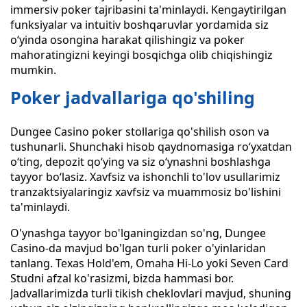
immersiv poker tajribasini ta'minlaydi. Kengaytirilgan
funksiyalar va intuitiv boshqaruvlar yordamida siz
oʻyinda osongina harakat qilishingiz va poker
mahoratingizni keyingi bosqichga olib chiqishingiz
mumkin.
Poker jadvallariga qo'shiling
Dungee Casino poker stollariga qo'shilish oson va
tushunarli. Shunchaki hisob qaydnomasiga ro‘yxatdan
o‘ting, depozit qo‘ying va siz o‘ynashni boshlashga
tayyor bo‘lasiz. Xavfsiz va ishonchli to'lov usullarimiz
tranzaktsiyalaringiz xavfsiz va muammosiz bo'lishini
ta'minlaydi.
O'ynashga tayyor bo'lganingizdan so'ng, Dungee
Casino-da mavjud bo'lgan turli poker o'yinlaridan
tanlang. Texas Hold'em, Omaha Hi-Lo yoki Seven Card
Studni afzal ko'rasizmi, bizda hammasi bor.
Jadvallarimizda turli tikish cheklovlari mavjud, shuning