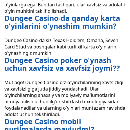
o'yinlarga ega. Bundan tashqari, ular xavfsiz va adolatli
o'yin muhitini taklif qilishadi.
Dungee Casino-da qanday karta
o'yinlarini o'ynashim mumkin?
Dungee Casino-da siz Texas Hold'em, Omaha, Seven
Card Stud va boshqalar kabi turli xil karta o'yinlarini
o'ynashingiz mumkin!
Dungee Casino poker o'ynash
uchun xavfsiz va xavfsiz joymi??
Mutlaqo! Dungee Casino o'z o'yinchilarining xavfsizligi
va xavfsizligiga juda jiddiy yondashadi. Ular
o'yinchilarning shaxsiy va moliyaviy ma'lumotlarini
himoya qilish uchun ilg'or shifrlash texnologiyasidan
foydalanadilar va ularning o'yinlari muntazam ravishda
adolat uchun tekshiriladi.
Dungee Casino mobil
qurilmalarda mavjudmi?