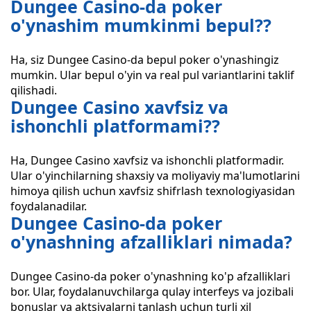
Dungee Casino-da poker
o'ynashim mumkinmi bepul??
Ha, siz Dungee Casino-da bepul poker o'ynashingiz
mumkin. Ular bepul o'yin va real pul variantlarini taklif
qilishadi.
Dungee Casino xavfsiz va
ishonchli platformami??
Ha, Dungee Casino xavfsiz va ishonchli platformadir.
Ular o'yinchilarning shaxsiy va moliyaviy ma'lumotlarini
himoya qilish uchun xavfsiz shifrlash texnologiyasidan
foydalanadilar.
Dungee Casino-da poker
o'ynashning afzalliklari nimada?
Dungee Casino-da poker o'ynashning ko'p afzalliklari
bor. Ular, foydalanuvchilarga qulay interfeys va jozibali
bonuslar va aktsiyalarni tanlash uchun turli xil