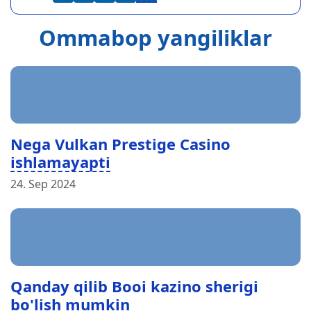
Ommabop yangiliklar
Nega Vulkan Prestige Casino
ishlamayapti
24. Sep 2024
Qanday qilib Booi kazino sherigi
bo'lish mumkin