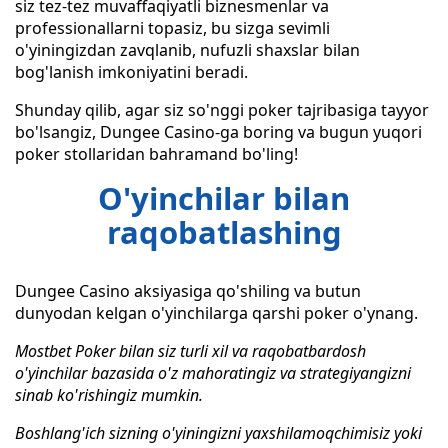
siz tez-tez muvaffaqiyatli biznesmenlar va
professionallarni topasiz, bu sizga sevimli
o'yiningizdan zavqlanib, nufuzli shaxslar bilan
bog'lanish imkoniyatini beradi.
Shunday qilib, agar siz so'nggi poker tajribasiga tayyor
bo'lsangiz, Dungee Casino-ga boring va bugun yuqori
poker stollaridan bahramand bo'ling!
O'yinchilar bilan
raqobatlashing
Dungee Casino aksiyasiga qo'shiling va butun
dunyodan kelgan o'yinchilarga qarshi poker o'ynang.
Mostbet Poker bilan siz turli xil va raqobatbardosh
o'yinchilar bazasida o'z mahoratingiz va strategiyangizni
sinab ko'rishingiz mumkin.
Boshlang'ich sizning o'yiningizni yaxshilamoqchimisiz yoki