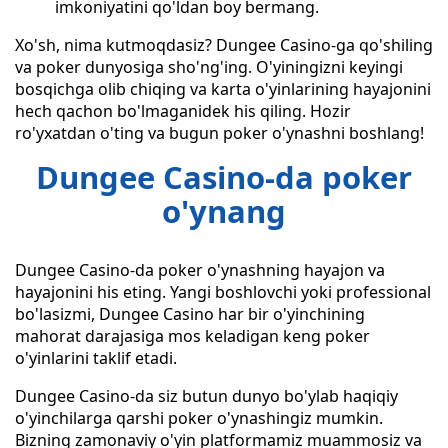
imkoniyatini qo'ldan boy bermang.
Xo'sh, nima kutmoqdasiz? Dungee Casino-ga qo'shiling
va poker dunyosiga sho'ng'ing. O'yiningizni keyingi
bosqichga olib chiqing va karta o'yinlarining hayajonini
hech qachon bo'lmaganidek his qiling. Hozir
ro'yxatdan o'ting va bugun poker o'ynashni boshlang!
Dungee Casino-da poker
o'ynang
Dungee Casino-da poker o'ynashning hayajon va
hayajonini his eting. Yangi boshlovchi yoki professional
bo'lasizmi, Dungee Casino har bir o'yinchining
mahorat darajasiga mos keladigan keng poker
o'yinlarini taklif etadi.
Dungee Casino-da siz butun dunyo bo'ylab haqiqiy
o'yinchilarga qarshi poker o'ynashingiz mumkin.
Bizning zamonaviy o'yin platformamiz muammosiz va