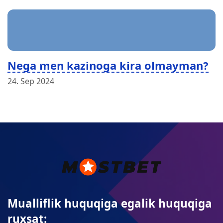
Nega men kazinoga kira olmayman?
24. Sep 2024
Mualliflik huquqiga egalik huquqiga
ruxsat: