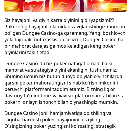
Siz hayajonli va qiyin karta o'yinini qidiryapsizmi??
Pokerning hayajonli olamidan zavqlanishingiz mumkin
bo'lgan Dungee Casino-ga qaramang. Yangi boshlovchi
yoki tajribali mutaxassis bo'lasizmi, Dungee Casino har
bir mahorat darajasiga mos keladigan keng poker
o'yinlarini taklif etadi.
Dungee Casino-da biz poker nafaqat omad, balki
mahorat va strategiya o'yini ekanligini tushunamiz.
Shuning uchun biz butun dunyo bo'ylab o'yinchilarga
qarshi poker mahoratingizni sinab ko'rish imkonini
beruvchi platformani taqdim etamiz. Bizning ilg'or
dasturiy ta'minotimiz va xavfsiz platformamiz bilan siz
pokerni onlayn ishonch bilan o'ynashingiz mumkin.
Dungee Casino jonli hamjamiyatiga qo'shiling va
raqobatbardosh poker hayajonini his qiling.
O'zingizning poker yuzingizni ko'rsating, strategik