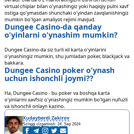
virtual chiplar bilan o'ynashingiz yoki haqiqiy pulni xavf
ostiga qo'ymasdan shunchaki o'yindan zavqlanishingiz
mumkin bo'lgan amaliyot rejimi mavjud.
Dungee Casino-da qanday
o'yinlarni o'ynashim mumkin?
Dungee Casino-da siz turli xil karta o'yinlarini
o'ynashingiz mumkin, shu jumladan poker, blackjack va
bakkara.
Dungee Casino poker o'ynash
uchun ishonchli joymi??
Ha, Dungee Casino - bu poker va boshqa karta
o'yinlarini xavfsiz o'ynashingiz mumkin bo'lgan nufuzli
va ishonchli onlayn kazino.
Xudayberdi Zakirov
So'nggi o'zgartirish:
24. Sep 2024