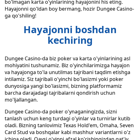
bo'lmagan karta o'yinlarining hayajonini his eting.
Hayajonni qo'ldan boy bermang, hozir Dungee Casino-
ga qo'shiling!
Hayajonni boshdan
kechiring
Dungee Casino-da biz poker va karta o'yinlarining asl
mohiyatini tushunamiz. Biz o'yinchilarimizga hayajon
va hayajonga to'la unutilmas tajribani taqdim etishga
intilamiz. Siz tajribali o'yinchi bo'lasizmi yoki poker
dunyosiga yangi bo'lasizmi, bizning platformamiz
barcha darajadagi tajribalarni qondirish uchun
mo'ljallangan.
Dungee Casino-da poker o'ynaganingizda, sizni
tanlash uchun keng turdagi o'yinlar va turnirlar kutib
oladi. Bizning tanlovimiz Texas Hold'em, Omaha, Seven
Card Stud va boshqalar kabi mashhur variantlarni o'z
ichiga oladi. Qaysi o'yinni afzal ko'rishingizdan qat'iy