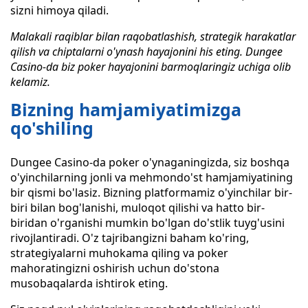
sizni himoya qiladi.
Malakali raqiblar bilan raqobatlashish, strategik harakatlar
qilish va chiptalarni o'ynash hayajonini his eting. Dungee
Casino-da biz poker hayajonini barmoqlaringiz uchiga olib
kelamiz.
Bizning hamjamiyatimizga
qo'shiling
Dungee Casino-da poker o'ynaganingizda, siz boshqa
o'yinchilarning jonli va mehmondo'st hamjamiyatining
bir qismi bo'lasiz. Bizning platformamiz o'yinchilar bir-
biri bilan bog'lanishi, muloqot qilishi va hatto bir-
biridan o'rganishi mumkin bo'lgan do'stlik tuyg'usini
rivojlantiradi. O'z tajribangizni baham ko'ring,
strategiyalarni muhokama qiling va poker
mahoratingizni oshirish uchun do'stona
musobaqalarda ishtirok eting.