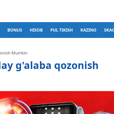
BONUS
HISOB
PUL TIKISH
KAZINO
SKA
zonish Mumkin
ay g'alaba qozonish