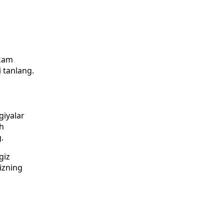
q
-kam
 tanlang.
giyalar
sh
.
giz
sizning