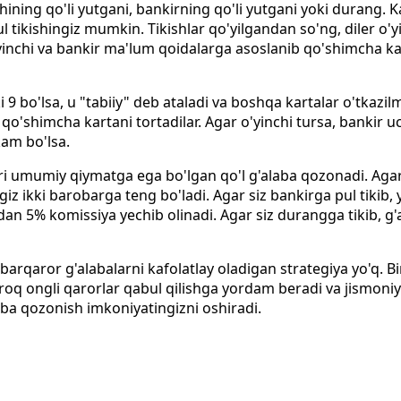
ing qo'li yutgani, bankirning qo'li yutgani yoki durang. K
ul tikishingiz mumkin. Tikishlar qo'yilgandan so'ng, diler o'
o'yinchi va bankir ma'lum qoidalarga asoslanib qo'shimcha ka
 9 bo'lsa, u "tabiiy" deb ataladi va boshqa kartalar o'tkazil
o'shimcha kartani tortadilar. Agar o'yinchi tursa, bankir u
kam bo'lsa.
ori umumiy qiymatga ega bo'lgan qo'l g'alaba qozonadi. Agar
giz ikki barobarga teng bo'ladi. Agar siz bankirga pul tikib, 
zdan 5% komissiya yechib olinadi. Agar siz durangga tikib, g'
 barqaror g'alabalarni kafolatlay oladigan strategiya yo'q. B
'proq ongli qarorlar qabul qilishga yordam beradi va jismoni
ba qozonish imkoniyatingizni oshiradi.