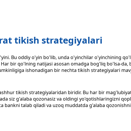
t tikish strategiyalari
ni. Bu oddiy o'yin bo'lib, unda o'yinchilar o'yinchining qo'l
 Har bir qo'lning natijasi asosan omadga bog'liq bo'lsa-da, b
umkinligiga ishonadigan bir nechta tikish strategiyalari mav
hhur tikish strategiyalaridan biridir. Bu har bir mag'lubiy
ijada siz g'alaba qozonasiz va oldingi yo'qotishlaringizni qopl
atta bankni talab qiladi va uzoq muddatda g'alaba qozonishni