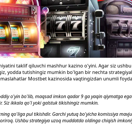
niyatini taklif qiluvchi mashhur kazino o'yini. Agar siz ushbu
iz, yodda tutishingiz mumkin bo'lgan bir nechta strategiya
, bu maslahatlar Mostbet kazinosida vaqtingizdan unumli foyd
 oddiy o'yin bo'lib, maqsad imkon qadar 9 ga yaqin qiymatga ega
ir. Siz ikkala qo'l yoki galstuk tikishingiz mumkin.
irning qo'liga pul tikishdir. Garchi yutuq bo'yicha komissiya mavj
qoriroq. Ushbu strategiya uzoq muddatda oldinga chiqish imkoni