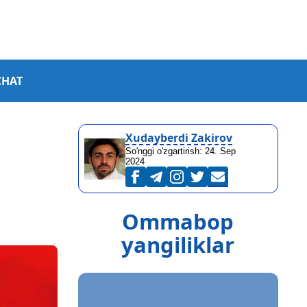
CHAT
Xudayberdi Zakirov
So'nggi o'zgartirish:
24. Sep
2024
Ommabop
yangiliklar