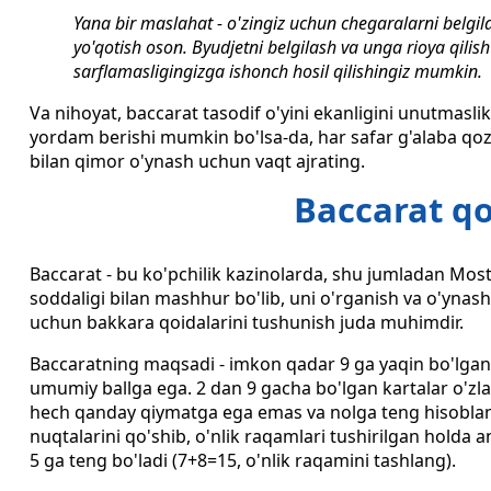
Yana bir maslahat - o'zingiz uchun chegaralarni belgil
yo'qotish oson. Byudjetni belgilash va unga rioya qilis
sarflamasligingizga ishonch hosil qilishingiz mumkin.
Va nihoyat, baccarat tasodif o'yini ekanligini unutmaslik
yordam berishi mumkin bo'lsa-da, har safar g'alaba qoz
bilan qimor o'ynash uchun vaqt ajrating.
Baccarat qo
Baccarat - bu ko'pchilik kazinolarda, shu jumladan Mos
soddaligi bilan mashhur bo'lib, uni o'rganish va o'ynash
uchun bakkara qoidalarini tushunish juda muhimdir.
Baccaratning maqsadi - imkon qadar 9 ga yaqin bo'lgan 
umumiy ballga ega. 2 dan 9 gacha bo'lgan kartalar o'zlari
hech qanday qiymatga ega emas va nolga teng hisoblanad
nuqtalarini qo'shib, o'nlik raqamlari tushirilgan holda 
5 ga teng bo'ladi (7+8=15, o'nlik raqamini tashlang).