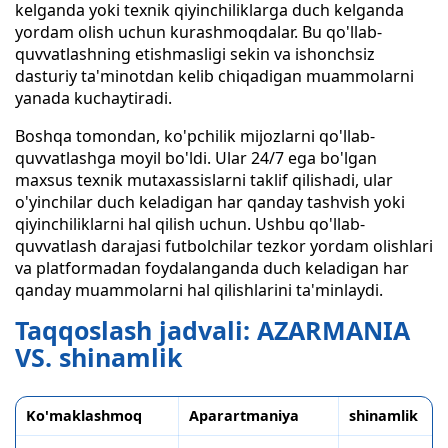
kelganda yoki texnik qiyinchiliklarga duch kelganda
yordam olish uchun kurashmoqdalar. Bu qo'llab-
quvvatlashning etishmasligi sekin va ishonchsiz
dasturiy ta'minotdan kelib chiqadigan muammolarni
yanada kuchaytiradi.
Boshqa tomondan, ko'pchilik mijozlarni qo'llab-
quvvatlashga moyil bo'ldi. Ular 24/7 ega bo'lgan
maxsus texnik mutaxassislarni taklif qilishadi, ular
o'yinchilar duch keladigan har qanday tashvish yoki
qiyinchiliklarni hal qilish uchun. Ushbu qo'llab-
quvvatlash darajasi futbolchilar tezkor yordam olishlari
va platformadan foydalanganda duch keladigan har
qanday muammolarni hal qilishlarini ta'minlaydi.
Taqqoslash jadvali: AZARMANIA
VS. shinamlik
Ko'maklashmoq
Aparartmaniya
shinamlik