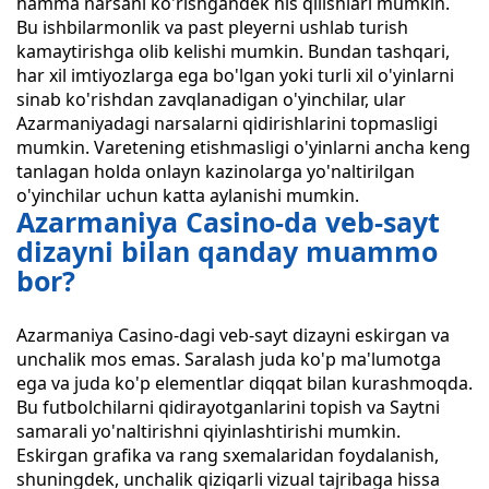
hamma narsani ko'rishgandek his qilishlari mumkin.
Bu ishbilarmonlik va past pleyerni ushlab turish
kamaytirishga olib kelishi mumkin. Bundan tashqari,
har xil imtiyozlarga ega bo'lgan yoki turli xil o'yinlarni
sinab ko'rishdan zavqlanadigan o'yinchilar, ular
Azarmaniyadagi narsalarni qidirishlarini topmasligi
mumkin. Varetening etishmasligi o'yinlarni ancha keng
tanlagan holda onlayn kazinolarga yo'naltirilgan
o'yinchilar uchun katta aylanishi mumkin.
Azarmaniya Casino-da veb-sayt
dizayni bilan qanday muammo
bor?
Azarmaniya Casino-dagi veb-sayt dizayni eskirgan va
unchalik mos emas. Saralash juda ko'p ma'lumotga
ega va juda ko'p elementlar diqqat bilan kurashmoqda.
Bu futbolchilarni qidirayotganlarini topish va Saytni
samarali yo'naltirishni qiyinlashtirishi mumkin.
Eskirgan grafika va rang sxemalaridan foydalanish,
shuningdek, unchalik qiziqarli vizual tajribaga hissa