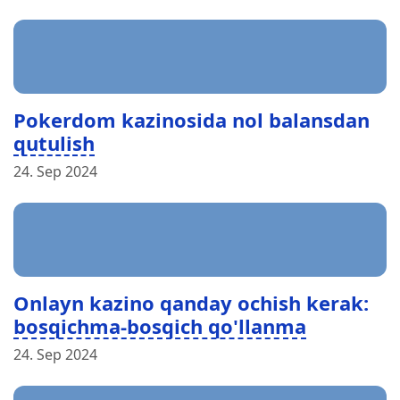
Pokerdom kazinosida nol balansdan
qutulish
24. Sep 2024
Onlayn kazino qanday ochish kerak:
bosqichma-bosqich qo'llanma
24. Sep 2024