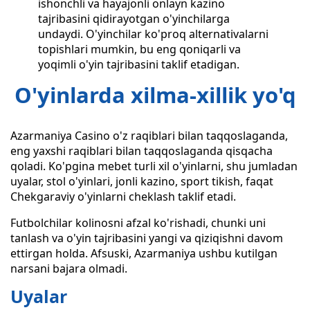
ishonchli va hayajonli onlayn kazino
tajribasini qidirayotgan o'yinchilarga
undaydi. O'yinchilar ko'proq alternativalarni
topishlari mumkin, bu eng qoniqarli va
yoqimli o'yin tajribasini taklif etadigan.
O'yinlarda xilma-xillik yo'q
Azarmaniya Casino o'z raqiblari bilan taqqoslaganda,
eng yaxshi raqiblari bilan taqqoslaganda qisqacha
qoladi. Ko'pgina mebet turli xil o'yinlarni, shu jumladan
uyalar, stol o'yinlari, jonli kazino, sport tikish, faqat
Chekgaraviy o'yinlarni cheklash taklif etadi.
Futbolchilar kolinosni afzal ko'rishadi, chunki uni
tanlash va o'yin tajribasini yangi va qiziqishni davom
ettirgan holda. Afsuski, Azarmaniya ushbu kutilgan
narsani bajara olmadi.
Uyalar