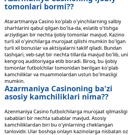
tomonlari bormi??
Atarartmaniya Casino ko'plab o'yinchilarning salbiy
sharhlarini qabul qilgan bo'lsa-da, eslatib o'tishga
arziydigan bir nechta ijobiy tomonlar mavjud. Kazino
turli xil o'yinchilarga murojaat qilishi mumkin bo'lgan
turli xil bonuslar va aktsiyalarni taklif qiladi. Bundan
tashqari, veb-sayt bir nechta tillarda mavjud bo'lib, uni
kengroq auditoriyaga etib boradi. Biroq, bu ijobiy
tomonlar futbolchilar tomonidan berilgan ko'plab
kamchiliklar va muammolardan ustun bo'lmasligi
mumkin.
Azarmaniya Casinoning ba'zi
asosiy kamchiliklari nima??
Azenmaniya Casino futbolchilarga murojaat qilmasligi
sabablari bir nechta sabablar mavjud. Asosiy
kamchiliklardan biri bu o'yinlarning cheklangan
tanlovidir. Ular boshqa onlayn kazinolarga nisbatan oz