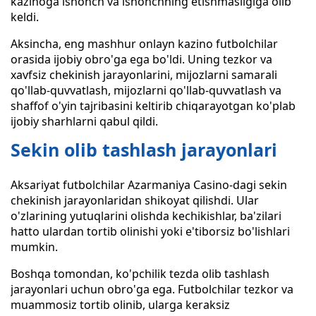
kazinoga ishonch va ishonchning etishmasligiga olib
keldi.
Aksincha, eng mashhur onlayn kazino futbolchilar
orasida ijobiy obro'ga ega bo'ldi. Uning tezkor va
xavfsiz chekinish jarayonlarini, mijozlarni samarali
qo'llab-quvvatlash, mijozlarni qo'llab-quvvatlash va
shaffof o'yin tajribasini keltirib chiqarayotgan ko'plab
ijobiy sharhlarni qabul qildi.
Sekin olib tashlash jarayonlari
Aksariyat futbolchilar Azarmaniya Casino-dagi sekin
chekinish jarayonlaridan shikoyat qilishdi. Ular
o'zlarining yutuqlarini olishda kechikishlar, ba'zilari
hatto ulardan tortib olinishi yoki e'tiborsiz bo'lishlari
mumkin.
Boshqa tomondan, ko'pchilik tezda olib tashlash
jarayonlari uchun obro'ga ega. Futbolchilar tezkor va
muammosiz tortib olinib, ularga keraksiz