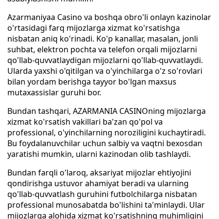
Azarmaniyaa Casino va boshqa obro'li onlayn kazinolar
o'rtasidagi farq mijozlarga xizmat ko'rsatishga
nisbatan aniq ko'rinadi. Ko'p kanallar, masalan, jonli
suhbat, elektron pochta va telefon orqali mijozlarni
qo'llab-quvvatlaydigan mijozlarni qo'llab-quvvatlaydi.
Ularda yaxshi o'qitilgan va o'yinchilarga o'z so'rovlari
bilan yordam berishga tayyor bo'lgan maxsus
mutaxassislar guruhi bor.
Bundan tashqari, AZARMANIA CASINOning mijozlarga
xizmat ko'rsatish vakillari ba'zan qo'pol va
professional, o'yinchilarning noroziligini kuchaytiradi.
Bu foydalanuvchilar uchun salbiy va vaqtni bexosdan
yaratishi mumkin, ularni kazinodan olib tashlaydi.
Bundan farqli o'laroq, aksariyat mijozlar ehtiyojini
qondirishga ustuvor ahamiyat beradi va ularning
qo'llab-quvvatlash guruhini futbolchilarga nisbatan
professional munosabatda bo'lishini ta'minlaydi. Ular
mijozlarga alohida xizmat ko'rsatishning muhimligini