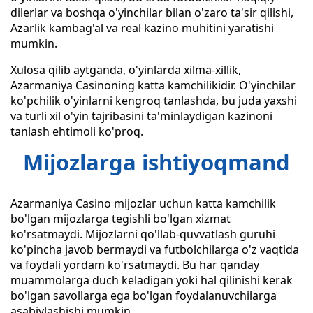
dilerlar va boshqa o'yinchilar bilan o'zaro ta'sir qilishi,
Azarlik kambag'al va real kazino muhitini yaratishi
mumkin.
Xulosa qilib aytganda, o'yinlarda xilma-xillik,
Azarmaniya Casinoning katta kamchilikidir. O'yinchilar
ko'pchilik o'yinlarni kengroq tanlashda, bu juda yaxshi
va turli xil o'yin tajribasini ta'minlaydigan kazinoni
tanlash ehtimoli ko'proq.
Mijozlarga ishtiyoqmand
Azarmaniya Casino mijozlar uchun katta kamchilik
bo'lgan mijozlarga tegishli bo'lgan xizmat
ko'rsatmaydi. Mijozlarni qo'llab-quvvatlash guruhi
ko'pincha javob bermaydi va futbolchilarga o'z vaqtida
va foydali yordam ko'rsatmaydi. Bu har qanday
muammolarga duch keladigan yoki hal qilinishi kerak
bo'lgan savollarga ega bo'lgan foydalanuvchilarga
asabiylashishi mumkin.