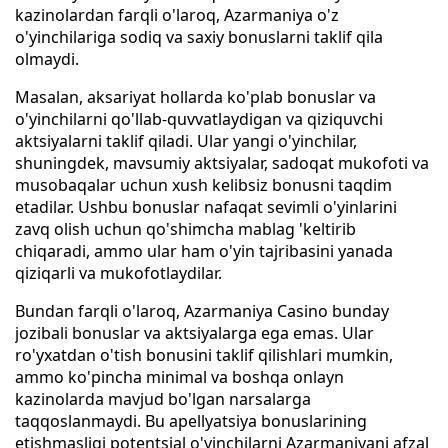
kazinolardan farqli o'laroq, Azarmaniya o'z
o'yinchilariga sodiq va saxiy bonuslarni taklif qila
olmaydi.
Masalan, aksariyat hollarda ko'plab bonuslar va
o'yinchilarni qo'llab-quvvatlaydigan va qiziquvchi
aktsiyalarni taklif qiladi. Ular yangi o'yinchilar,
shuningdek, mavsumiy aktsiyalar, sadoqat mukofoti va
musobaqalar uchun xush kelibsiz bonusni taqdim
etadilar. Ushbu bonuslar nafaqat sevimli o'yinlarini
zavq olish uchun qo'shimcha mablag 'keltirib
chiqaradi, ammo ular ham o'yin tajribasini yanada
qiziqarli va mukofotlaydilar.
Bundan farqli o'laroq, Azarmaniya Casino bunday
jozibali bonuslar va aktsiyalarga ega emas. Ular
ro'yxatdan o'tish bonusini taklif qilishlari mumkin,
ammo ko'pincha minimal va boshqa onlayn
kazinolarda mavjud bo'lgan narsalarga
taqqoslanmaydi. Bu apellyatsiya bonuslarining
etishmasligi potentsial o'yinchilarni Azarmaniyani afzal