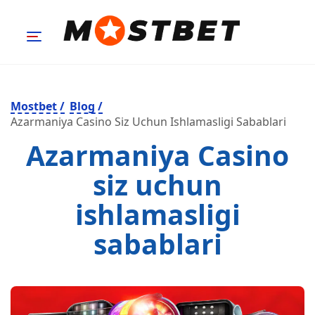
Mostbet
/
Blog
/
Azarmaniya Casino Siz Uchun Ishlamasligi Sabablari
Azarmaniya Casino
siz uchun
ishlamasligi
sabablari