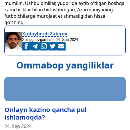
mumkin. Ushbu omillar, yuqorida aytib o'tilgan boshqa
kamchiliklar bilan birlashtirilgan, Azarmaniyaning
futbolchilarga murojaat etishmasligidan hissa
qo'shing.
Xudayberdi Zakirov
So'nggi o'zgartirish:
24. Sep 2024
Ommabop yangiliklar
Onlayn kazino qancha pul
ishlamoqda?
24. Sep 2024