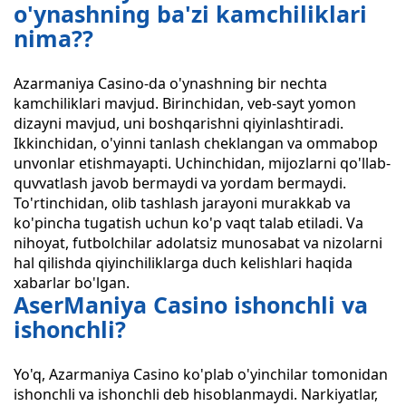
o'ynashning ba'zi kamchiliklari
nima??
Azarmaniya Casino-da o'ynashning bir nechta
kamchiliklari mavjud. Birinchidan, veb-sayt yomon
dizayni mavjud, uni boshqarishni qiyinlashtiradi.
Ikkinchidan, o'yinni tanlash cheklangan va ommabop
unvonlar etishmayapti. Uchinchidan, mijozlarni qo'llab-
quvvatlash javob bermaydi va yordam bermaydi.
To'rtinchidan, olib tashlash jarayoni murakkab va
ko'pincha tugatish uchun ko'p vaqt talab etiladi. Va
nihoyat, futbolchilar adolatsiz munosabat va nizolarni
hal qilishda qiyinchiliklarga duch kelishlari haqida
xabarlar bo'lgan.
AserManiya Casino ishonchli va
ishonchli?
Yo'q, Azarmaniya Casino ko'plab o'yinchilar tomonidan
ishonchli va ishonchli deb hisoblanmaydi. Narkiyatlar,