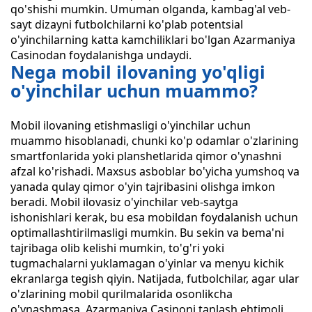
qo'shishi mumkin. Umuman olganda, kambag'al veb-
sayt dizayni futbolchilarni ko'plab potentsial
o'yinchilarning katta kamchiliklari bo'lgan Azarmaniya
Casinodan foydalanishga undaydi.
Nega mobil ilovaning yo'qligi
o'yinchilar uchun muammo?
Mobil ilovaning etishmasligi o'yinchilar uchun
muammo hisoblanadi, chunki ko'p odamlar o'zlarining
smartfonlarida yoki planshetlarida qimor o'ynashni
afzal ko'rishadi. Maxsus asboblar bo'yicha yumshoq va
yanada qulay qimor o'yin tajribasini olishga imkon
beradi. Mobil ilovasiz o'yinchilar veb-saytga
ishonishlari kerak, bu esa mobildan foydalanish uchun
optimallashtirilmasligi mumkin. Bu sekin va bema'ni
tajribaga olib kelishi mumkin, to'g'ri yoki
tugmachalarni yuklamagan o'yinlar va menyu kichik
ekranlarga tegish qiyin. Natijada, futbolchilar, agar ular
o'zlarining mobil qurilmalarida osonlikcha
o'ynashmasa, Azarmaniya Casinoni tanlash ehtimoli